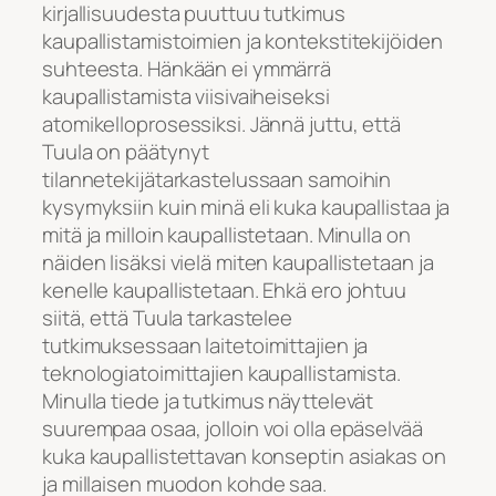
kirjallisuudesta puuttuu tutkimus
kaupallistamistoimien ja kontekstitekijöiden
suhteesta. Hänkään ei ymmärrä
kaupallistamista viisivaiheiseksi
atomikelloprosessiksi. Jännä juttu, että
Tuula on päätynyt
tilannetekijätarkastelussaan samoihin
kysymyksiin kuin minä eli kuka kaupallistaa ja
mitä ja milloin kaupallistetaan. Minulla on
näiden lisäksi vielä miten kaupallistetaan ja
kenelle kaupallistetaan. Ehkä ero johtuu
siitä, että Tuula tarkastelee
tutkimuksessaan laitetoimittajien ja
teknologiatoimittajien kaupallistamista.
Minulla tiede ja tutkimus näyttelevät
suurempaa osaa, jolloin voi olla epäselvää
kuka kaupallistettavan konseptin asiakas on
ja millaisen muodon kohde saa.