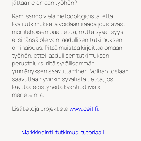
jättää ne omaan työhön?
Rami sanoo vielä metodologioista, että
kvalitutkimuksella voidaan saada joustavasti
monitahoisempaa tietoa, mutta syvällisyys
ei sinänsä ole vain laadullisen tutkimuksen
ominaisuus. Pitää muistaa kirjoittaa omaan
työhön, ettei laadullisen tutkimuksen
perusteluksi riitä syvällisemmän
ymmärryksen saavuttaminen. Voihan tosiaan
saavuttaa hyvinkin syvällistä tietoa, jos
käyttää edistyneitä kvantitatiivisia
menetelmiä.
Lisätietoja projektista
www.ceit.fi.
Markkinointi
tutkimus
tutoriaali