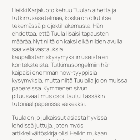
Heikki Karjaluoto kehuu Tuulan aihetta ja
tutkimusasetelmaa, koska on ollut itse
tekemässä projektihakemusta. Hän
ehdottaa, että Tuula lisäisi tapausten
määrää. Nyt niitä on kaksi eikä niiden avulla
saa vielä vastauksia
kaupallistamiskysymyksiin useista eri
konteksteista. Tutkimusongelmiin hän
kaipaisi enemmän how-tyyppisiä
kysymyksiä, mutta niitä Tuulalla jo on muissa
papereissa. Kymmenen sivun
pituusvaatimus osoittautui tässäkin
tutoriaalipaperissa vaikeaksi.
Tuula on jo julkaissut asiasta hyvissä
lehdissä juttuja, joten myös
artikkeliväitöskirja olisi Heikin mukaan