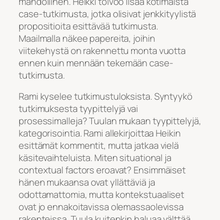
mahdollinen. Heikki toivoo lisää kotimaista
case-tutkimusta, jotka olisivat jenkkityylistä
propositioita esittävää tutkimusta.
Maailmalla näkee papereita, joihin
viitekehystä on rakennettu monta vuotta
ennen kuin mennään tekemään case-
tutkimusta.
Rami kyselee tutkimustuloksista. Syntyykö
tutkimuksesta tyypittelyjä vai
prosessimalleja? Tuulan mukaan tyypittelyjä,
kategorisointia. Rami allekirjoittaa Heikin
esittämät kommentit, mutta jatkaa vielä
käsitevaihteluista. Miten situational ja
contextual factors eroavat? Ensimmäiset
hänen mukaansa ovat yllättäviä ja
odottamattomia, mutta kontekstuaaliset
ovat jo ennakoitavissa olemassaolevissa
rakenteissa. Tuula kuitenkin haluaa välttää