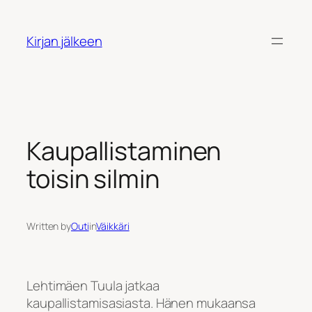
Siirry
sisältöön
Kirjan jälkeen
Kaupallistaminen
toisin silmin
Written by
Outi
in
Väikkäri
Lehtimäen Tuula jatkaa
kaupallistamisasiasta. Hänen mukaansa