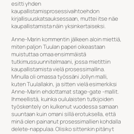
esitti yhden
kaupallistamisprosessivaihtoehdon
kirjallisuuskatsauksessaan, muttei itse näe
kaupallistamista näin yksinkertaiseksi.
Anne-Marin kommentin jälkeen aloin miettiä,
miten paljon Tuulan paperi oikeastaan
muistuttaa omaa ensimmäistä
tutkimussuunnitelmaani, jossa mietittiin
kaupallistamista vielä prosessimallina.
Minulla oli omassa työssäni Jollyn malli,
kuten Tuulallakin, ja sitten vielä esimerkiksi
Anne-Marin ehdottamat stage-gate -mallit.
Ihmeellistä, kuinka oululaisten tutkijoiden
työskentely on kulkenut vuodessa samaan
suuntaan kuin omani sillä erotuksella, että
minä olen painanut prosessimallien kohdalla
delete-nappulaa. Olisiko sittenkin pitänyt