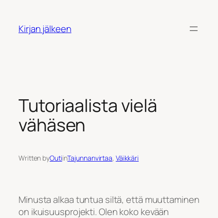
Siirry
sisältöön
Kirjan jälkeen
Tutoriaalista vielä
vähäsen
Written by
Outi
in
Tajunnanvirtaa
, 
Väikkäri
Minusta alkaa tuntua siltä, että muuttaminen
on ikuisuusprojekti. Olen koko kevään