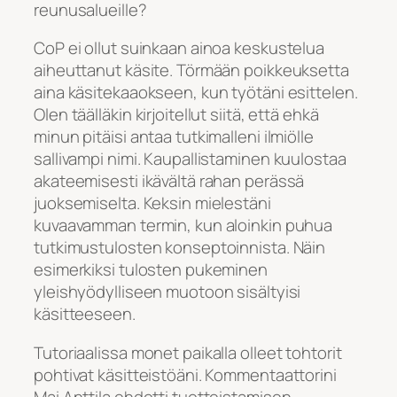
reunusalueille?
CoP ei ollut suinkaan ainoa keskustelua
aiheuttanut käsite. Törmään poikkeuksetta
aina käsitekaaokseen, kun työtäni esittelen.
Olen täälläkin kirjoitellut siitä, että ehkä
minun pitäisi antaa tutkimalleni ilmiölle
sallivampi nimi. Kaupallistaminen kuulostaa
akateemisesti ikävältä rahan perässä
juoksemiselta. Keksin mielestäni
kuvaavamman termin, kun aloinkin puhua
tutkimustulosten konseptoinnista. Näin
esimerkiksi tulosten pukeminen
yleishyödylliseen muotoon sisältyisi
käsitteeseen.
Tutoriaalissa monet paikalla olleet tohtorit
pohtivat käsitteistöäni. Kommentaattorini
Mai Anttila ehdotti tuotteistamisen