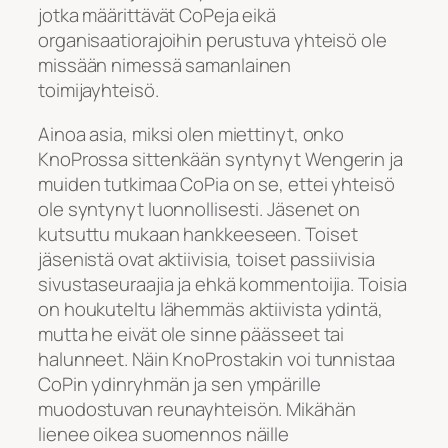
jotka määrittävät CoPeja eikä
organisaatiorajoihin perustuva yhteisö ole
missään nimessä samanlainen
toimijayhteisö.
Ainoa asia, miksi olen miettinyt, onko
KnoProssa sittenkään syntynyt Wengerin ja
muiden tutkimaa CoPia on se, ettei yhteisö
ole syntynyt luonnollisesti. Jäsenet on
kutsuttu mukaan hankkeeseen. Toiset
jäsenistä ovat aktiivisia, toiset passiivisia
sivustaseuraajia ja ehkä kommentoijia. Toisia
on houkuteltu lähemmäs aktiivista ydintä,
mutta he eivät ole sinne päässeet tai
halunneet. Näin KnoProstakin voi tunnistaa
CoPin ydinryhmän ja sen ympärille
muodostuvan reunayhteisön. Mikähän
lienee oikea suomennos näille