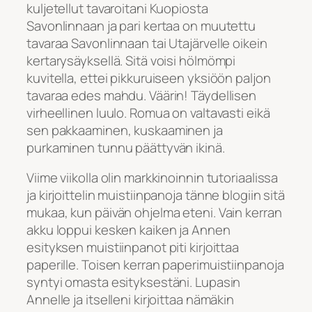
kuljetellut tavaroitani Kuopiosta
Savonlinnaan ja pari kertaa on muutettu
tavaraa Savonlinnaan tai Utajärvelle oikein
kertarysäyksellä. Sitä voisi hölmömpi
kuvitella, ettei pikkuruiseen yksiöön paljon
tavaraa edes mahdu. Väärin! Täydellisen
virheellinen luulo. Romua on valtavasti eikä
sen pakkaaminen, kuskaaminen ja
purkaminen tunnu päättyvän ikinä.
Viime viikolla olin markkinoinnin tutoriaalissa
ja kirjoittelin muistiinpanoja tänne blogiin sitä
mukaa, kun päivän ohjelma eteni. Vain kerran
akku loppui kesken kaiken ja Annen
esityksen muistiinpanot piti kirjoittaa
paperille. Toisen kerran paperimuistiinpanoja
syntyi omasta esityksestäni. Lupasin
Annelle ja itselleni kirjoittaa nämäkin