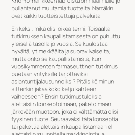
KnoPro-hankkeen labroista on maailmalle jo
pullahtanut muutamia tuotteita. Nämäkin
ovat kaikki tuotteistettuja palveluita.
En keksi, mikä olisi oikea termi. Toisaalta
tutkimuksen kaupallistamisesta on puhuttu
yleisellä tasolla jo vuosia. Se kuulostaa
hyvältä, ytimekkäältä ja suoraviivaiselta,
mutta onko se kaupallistamista, kun
vuosikymmenten farmaseuttinen tutkimus
puetaan yrityksille tarjottaviksi
asiantuntijalausunnoiksi? Pitäisikö minun
sittenkin jakaa koko ketju kahteen
vaiheeseen? Ensin tutkimustuloksia
alettaisiin konseptoimaan, paketoimaan
järkevään muotoon, joka ei välttämättä olisi
fyysinen tuote. Seuraavaksi tätä konseptia
tai pakettia alettaisiin kaupallistamaan eli
alettaisiin suunnitella markkinointia ja