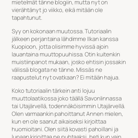
mietelmät tänne blogiin, mutta nyt on
vierähtänyt jo viikko, eikä mitään ole
tapahtunut.
Syy on kokonaan muutossa. Tutoriaalin
jälkeen perjantaina lähdimme Ilkan kanssa
Kuopioon, jotta olisimme hyvissä ajoin
lauantaina muuttopuuhissa. Otin kuitenkin
muistiinpanot mukaan, josko ehtisin jossakin
välissä blogata ne tänne. Missäs ne
raapustelut nyt ovatkaan? Ei mitään hajua.
Koko tutoriaalin tärkein anti lojuu
muuttolaatikossa joko täällä Savonlinnassa
tai Utajärvellä, todennäköisimmin Utajärvellä.
Olen varmaankin pahoittanut Annen mielen,
kun en ole saanut aikaiseksi kirjoittaa
huomioitani. Olen siitä kovasti pahoillani ja
lupaan kirjoittaa ne puhtaaksi, heti kun vain