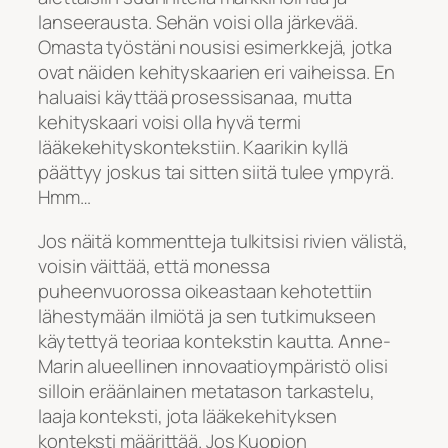
lanseerausta. Sehän voisi olla järkevää.
Omasta työstäni nousisi esimerkkejä, jotka
ovat näiden kehityskaarien eri vaiheissa. En
haluaisi käyttää prosessisanaa, mutta
kehityskaari voisi olla hyvä termi
lääkekehityskontekstiin. Kaarikin kyllä
päättyy joskus tai sitten siitä tulee ympyrä.
Hmm…
Jos näitä kommentteja tulkitsisi rivien välistä,
voisin väittää, että monessa
puheenvuorossa oikeastaan kehotettiin
lähestymään ilmiötä ja sen tutkimukseen
käytettyä teoriaa kontekstin kautta. Anne-
Marin alueellinen innovaatioympäristö olisi
silloin eräänlainen metatason tarkastelu,
laaja konteksti, jota lääkekehityksen
konteksti määrittää. Jos Kuopion