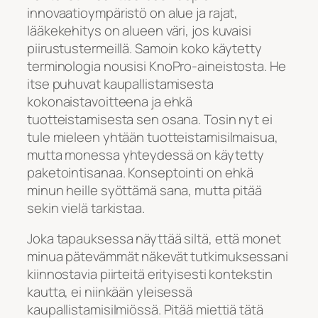
innovaatioympäristö on alue ja rajat,
lääkekehitys on alueen väri, jos kuvaisi
piirustustermeillä. Samoin koko käytetty
terminologia nousisi KnoPro-aineistosta. He
itse puhuvat kaupallistamisesta
kokonaistavoitteena ja ehkä
tuotteistamisesta sen osana. Tosin nyt ei
tule mieleen yhtään tuotteistamisilmaisua,
mutta monessa yhteydessä on käytetty
paketointisanaa. Konseptointi on ehkä
minun heille syöttämä sana, mutta pitää
sekin vielä tarkistaa.
Joka tapauksessa näyttää siltä, että monet
minua pätevämmät näkevät tutkimuksessani
kiinnostavia piirteitä erityisesti kontekstin
kautta, ei niinkään yleisessä
kaupallistamisilmiössä. Pitää miettiä tätä