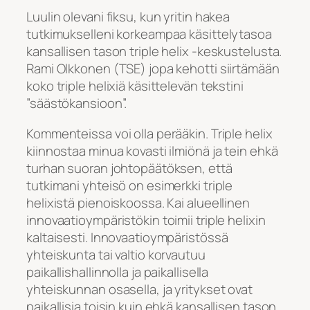
Luulin olevani fiksu, kun yritin hakea
tutkimukselleni korkeampaa käsittelytasoa
kansallisen tason triple helix -keskustelusta.
Rami Olkkonen (TSE) jopa kehotti siirtämään
koko triple helixiä käsittelevän tekstini
”säästökansioon”.
Kommenteissa voi olla perääkin. Triple helix
kiinnostaa minua kovasti ilmiönä ja tein ehkä
turhan suoran johtopäätöksen, että
tutkimani yhteisö on esimerkki triple
helixistä pienoiskoossa. Kai alueellinen
innovaatioympäristökin toimii triple helixin
kaltaisesti. Innovaatioympäristössä
yhteiskunta tai valtio korvautuu
paikallishallinnolla ja paikallisella
yhteiskunnan osasella, ja yritykset ovat
paikallisia toisin kuin ehkä kansallisen tason