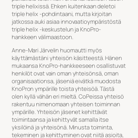
triple helixissä. Ehken kuitenkaan deletoi
triple helix -pohdintaani, mutta kirjoitan
jatkossa auki asiaa innovaatioympäristöstä
triple helix -keskustelun ja KnoPro-
hankkeen välimaastoon.
Anne-Mari Järvelin huomautti myös
käyttämästäni yhteisön käsitteestä. Hänen
mukaansa KnoPro-hankkeeseen osallistuvat
henkilöt ovat vain oman yhteisönsä, oman
organisaationsa, jäseniä eivätkä muodosta
KnoPron ympärille toista yhteisöä. Tästä
olen kyllä vähän eri mieltä. CoPeissa yhteisö
rakentuu nimenomaan yhteisen toiminnan
ympärille. Yhteisön jäsenet kehittävät
toimintaansa ja kehittyvät samalla itse
yksilöinä ja yhteisönä. Minusta toiminta,
tekeminen ja kehittyminen ovat niitä asioita,