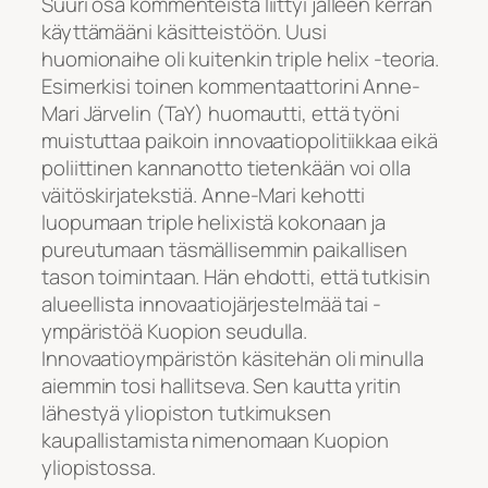
Suuri osa kommenteista liittyi jälleen kerran
käyttämääni käsitteistöön. Uusi
huomionaihe oli kuitenkin triple helix -teoria.
Esimerkisi toinen kommentaattorini Anne-
Mari Järvelin (TaY) huomautti, että työni
muistuttaa paikoin innovaatiopolitiikkaa eikä
poliittinen kannanotto tietenkään voi olla
väitöskirjatekstiä. Anne-Mari kehotti
luopumaan triple helixistä kokonaan ja
pureutumaan täsmällisemmin paikallisen
tason toimintaan. Hän ehdotti, että tutkisin
alueellista innovaatiojärjestelmää tai -
ympäristöä Kuopion seudulla.
Innovaatioympäristön käsitehän oli minulla
aiemmin tosi hallitseva. Sen kautta yritin
lähestyä yliopiston tutkimuksen
kaupallistamista nimenomaan Kuopion
yliopistossa.