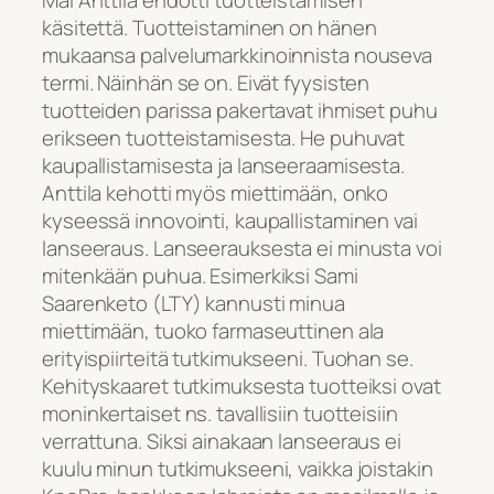
käsitettä. Tuotteistaminen on hänen
mukaansa palvelumarkkinoinnista nouseva
termi. Näinhän se on. Eivät fyysisten
tuotteiden parissa pakertavat ihmiset puhu
erikseen tuotteistamisesta. He puhuvat
kaupallistamisesta ja lanseeraamisesta.
Anttila kehotti myös miettimään, onko
kyseessä innovointi, kaupallistaminen vai
lanseeraus. Lanseerauksesta ei minusta voi
mitenkään puhua. Esimerkiksi Sami
Saarenketo (LTY) kannusti minua
miettimään, tuoko farmaseuttinen ala
erityispiirteitä tutkimukseeni. Tuohan se.
Kehityskaaret tutkimuksesta tuotteiksi ovat
moninkertaiset ns. tavallisiin tuotteisiin
verrattuna. Siksi ainakaan lanseeraus ei
kuulu minun tutkimukseeni, vaikka joistakin