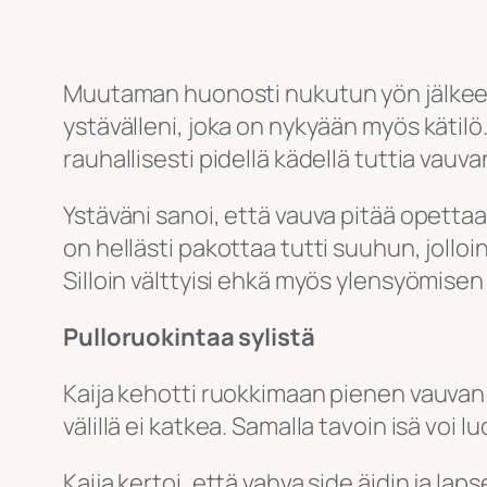
Muutaman huonosti nukutun yön jälkeen 
ystävälleni, joka on nykyään myös kätilö
rauhallisesti pidellä kädellä tuttia vauv
Ystäväni sanoi, että vauva pitää opettaa
on hellästi pakottaa tutti suuhun, jolloi
Silloin välttyisi ehkä myös ylensyömisen 
Pulloruokintaa sylistä
Kaija kehotti ruokkimaan pienen vauvan ai
välillä ei katkea. Samalla tavoin isä voi
Kaija kertoi, että vahva side äidin ja la