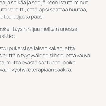
ja selkää ja sen jälkeen istutti minut
ti varoitti, että lapsi saattaa huutaa,
uutoa pojasta pääsi.
meskeli täysin hiljaa melkein unessa
eaktiot.
svu pukersi sellaisen kakan, että
s erittäin tyytyväinen siihen, että vauva
sa, mutta evästä saatuaan, poika
aavaan vyöhyketerapiaan saakka.