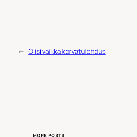
←
Olisi vaikka korvatulehdus
MORE POSTS