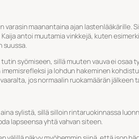
varasin maanantaina ajan lastenlääkärille. S
. Kaija antoi muutamia vinkkejä, kuten esimerki
an suussa.
 tutin syömiseen, sillä muuten vauva ei osaa t
n imemisrefleksi ja lohdun hakeminen kohdistuva
vaaralta, jos normaalin ruokamäärän jälkeen tar
na sylistä, sillä silloin rintaruokinnassa luonn
 luoda lapseensa yhtä vahvan siteen.
psen välillä näkyy myöhemmin siinä, että ison hä