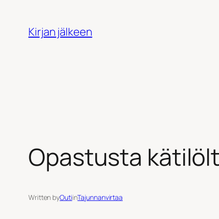
Siirry
sisältöön
Kirjan jälkeen
Opastusta kätilöl
Written by
Outi
in
Tajunnanvirtaa