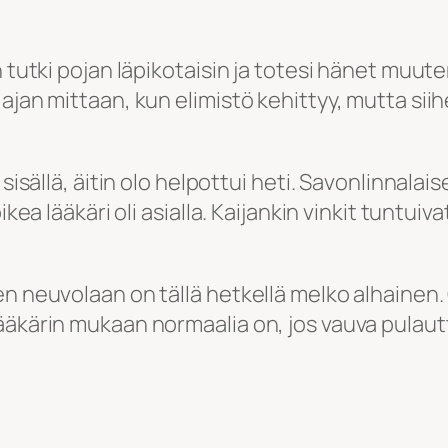
 tutki pojan läpikotaisin ja totesi hänet muute
ajan mittaan, kun elimistö kehittyy, mutta siih
 sisällä, äitin olo helpottui heti. Savonlinnala
kea lääkäri oli asialla. Kaijankin vinkit tuntuiva
en neuvolaan on tällä hetkellä melko alhainen
ääkärin mukaan normaalia on, jos vauva pulaut