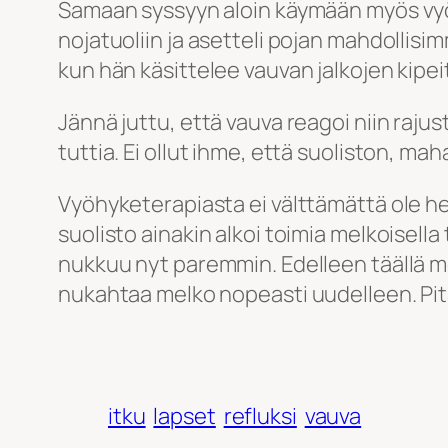
Samaan syssyyn aloin käymään myös vyöhy
nojatuoliin ja asetteli pojan mahdollisi
kun hän käsittelee vauvan jalkojen kipei
Jännä juttu, että vauva reagoi niin rajust
tuttia. Ei ollut ihme, että suoliston, ma
Vyöhyketerapiasta ei välttämättä ole het
suolisto ainakin alkoi toimia melkoisella
nukkuu nyt paremmin. Edelleen täällä m
nukahtaa melko nopeasti uudelleen. Pit
itku
lapset
refluksi
vauva