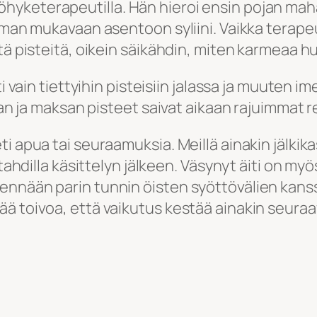
keterapeutilla. Hän hieroi ensin pojan mahaa 
mman mukavaan asentoon syliini. Vaikka terapeut
tä pisteitä, oikein säikähdin, miten karmeaa h
i vain tiettyihin pisteisiin jalassa ja muuten i
han ja maksan pisteet saivat aikaan rajuimmat r
i apua tai seuraamuksia. Meillä ainakin jälkika
 tahdilla käsittelyn jälkeen. Väsynyt äiti on myö
ennään parin tunnin öisten syöttövälien kans
ää toivoa, että vaikutus kestää ainakin seur