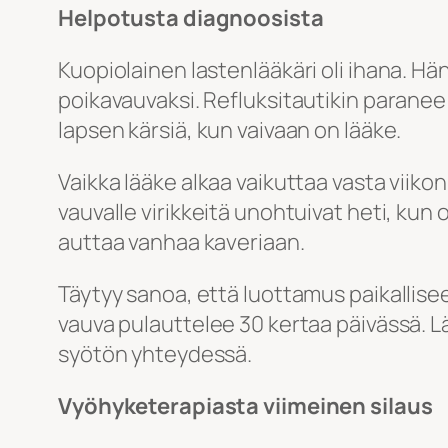
Helpotusta diagnoosista
Kuopiolainen lastenlääkäri oli ihana. Hän
poikavauvaksi. Refluksitautikin paranee 
lapsen kärsiä, kun vaivaan on lääke.
Vaikka lääke alkaa vaikuttaa vasta viikon
vauvalle virikkeitä unohtuivat heti, kun oi
auttaa vanhaa kaveriaan.
Täytyy sanoa, että luottamus paikallise
vauva pulauttelee 30 kertaa päivässä. L
syötön yhteydessä.
Vyöhyketerapiasta viimeinen silaus