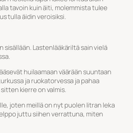
alla tavoin kuin äiti, molemmista tulee
s tulla äidin veroisiksi.
isällään. Lastenlääkäriltä sain vielä
ssa.
pääsevät huilaamaan väärään suuntaan
kurkussa ja ruokatorvessa ja pahaa
sitten kierre on valmis.
, joten meillä on nyt puolen litran leka
 helppo juttu siihen verrattuna, miten