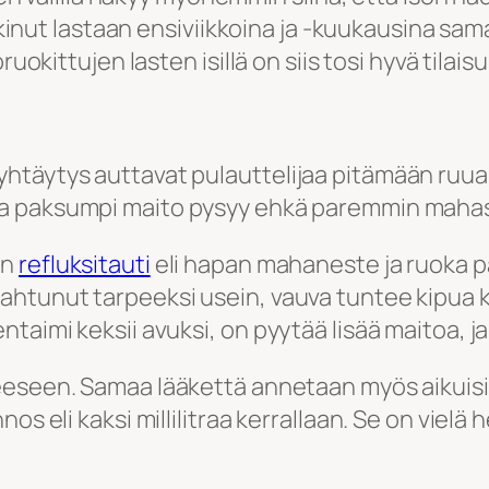
okkinut lastaan ensiviikkoina ja -kuukausina sam
uokittujen lasten isillä on siis tosi hyvä tilaisuu
täytys auttavat pulauttelijaa pitämään ruuan s
ka paksumpi maito pysyy ehkä paremmin maha
on
refluksitauti
eli hapan mahaneste ja ruoka 
ahtunut tarpeeksi usein, vauva tuntee kipua 
aimi keksii avuksi, on pyytää lisää maitoa, ja 
eseen. Samaa lääkettä annetaan myös aikuisille
os eli kaksi millilitraa kerrallaan. Se on vielä