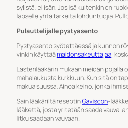
sylistä, ei isän. Jos isä kuitenkin on ru
lapselle yhtä tärkeitä lohduntuojia. Pullor
Pulauttelijalle pystyasento
Pystyasento syötettäessä ja kunnon röyh
vinkin käyttää
maidonsakeuttajaa
, kos
Lastenlääkärin mukaan meidän pojalla 
mahalaukusta kurkkuun. Kun sitä on tap
makua suussa. Ainoa keino, jonka ihmisent
Sain lääkäriltä reseptin
Gaviscon
-lääkke
lääkettä, josta yritetään saada vauva-ann
litku saadaan vauvaan.