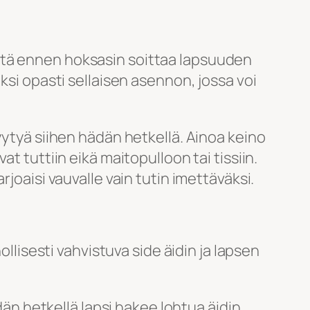
itä ennen hoksasin soittaa lapsuuden
ksi opasti sellaisen asennon, jossa voi
yytyä siihen hädän hetkellä. Ainoa keino
t tuttiin eikä maitopulloon tai tissiin.
joaisi vauvalle vain tutin imettäväksi.
ollisesti vahvistuva side äidin ja lapsen
dän hetkellä lapsi hakee lohtua äidin