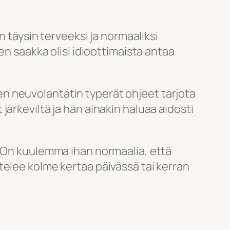
n täysin terveeksi ja normaaliksi
en saakka olisi idioottimaista antaa
isen neuvolantätin typerät ohjeet tarjota
t järkeviltä ja hän ainakin haluaa aidosti
. On kuulemma ihan normaalia, että
telee kolme kertaa päivässä tai kerran