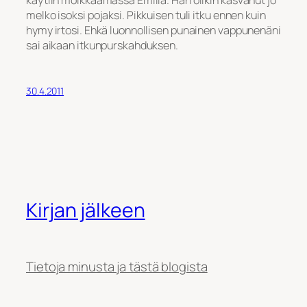
melko isoksi pojaksi. Pikkuisen tuli itku ennen kuin
hymy irtosi. Ehkä luonnollisen punainen vappunenäni
sai aikaan itkunpurskahduksen.
30.4.2011
Kirjan jälkeen
Tietoja minusta ja tästä blogista