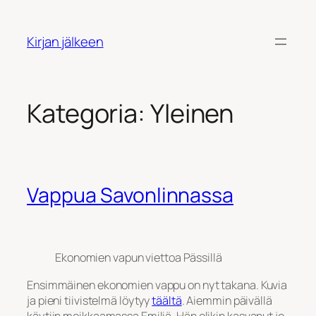
Siirry
sisältöön
Kirjan jälkeen
Kategoria:
Yleinen
Vappua Savonlinnassa
Ekonomien vapun viettoa Pässillä
Ensimmäinen ekonomien vappu on nyt takana. Kuvia
ja pieni tiivistelmä löytyy
täältä
. Aiemmin päivällä
käytiin moikkaamassa Emiliä. Hän olikin kasvanut jo