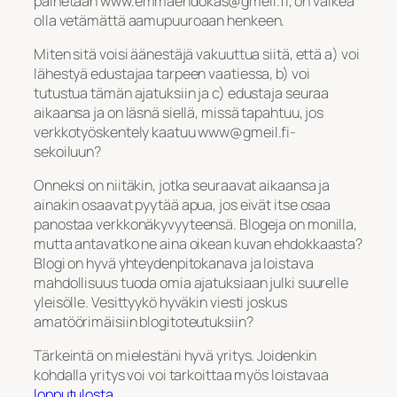
painetaan www.emmaehdokas@gmeil.fi, on vaikea
olla vetämättä aamupuuroaan henkeen.
Miten sitä voisi äänestäjä vakuuttua siitä, että a) voi
lähestyä edustajaa tarpeen vaatiessa, b) voi
tutustua tämän ajatuksiin ja c) edustaja seuraa
aikaansa ja on läsnä siellä, missä tapahtuu, jos
verkkotyöskentely kaatuu www@gmeil.fi-
sekoiluun?
Onneksi on niitäkin, jotka seuraavat aikaansa ja
ainakin osaavat pyytää apua, jos eivät itse osaa
panostaa verkkonäkyvyyteensä. Blogeja on monilla,
mutta antavatko ne aina oikean kuvan ehdokkaasta?
Blogi on hyvä yhteydenpitokanava ja loistava
mahdollisuus tuoda omia ajatuksiaan julki suurelle
yleisölle. Vesittyykö hyväkin viesti joskus
amatöörimäisiin blogitoteutuksiin?
Tärkeintä on mielestäni hyvä yritys. Joidenkin
kohdalla yritys voi voi tarkoittaa myös loistavaa
lopputulosta
.