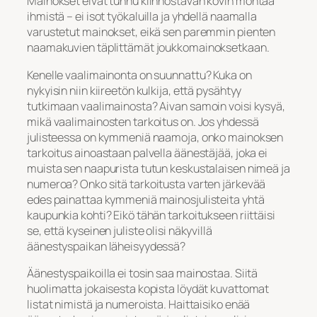
Mainokset eivät tunnu kiinnostavan kovin montaa
ihmistä – ei isot työkaluilla ja yhdellä naamalla
varustetut mainokset, eikä sen paremmin pienten
naamakuvien täplittämät joukkomainoksetkaan.
Kenelle vaalimainonta on suunnattu? Kuka on
nykyisin niin kiireetön kulkija, että pysähtyy
tutkimaan vaalimainosta? Aivan samoin voisi kysyä,
mikä vaalimainosten tarkoitus on. Jos yhdessä
julisteessa on kymmeniä naamoja, onko mainoksen
tarkoitus ainoastaan palvella äänestäjää, joka ei
muista sen naapurista tutun keskustalaisen nimeä ja
numeroa? Onko sitä tarkoitusta varten järkevää
edes painattaa kymmeniä mainosjulisteita yhtä
kaupunkia kohti? Eikö tähän tarkoitukseen riittäisi
se, että kyseinen juliste olisi näkyvillä
äänestyspaikan läheisyydessä?
Äänestyspaikoilla ei tosin saa mainostaa. Siitä
huolimatta jokaisesta kopista löydät kuvattomat
listat nimistä ja numeroista. Haittaisiko enää