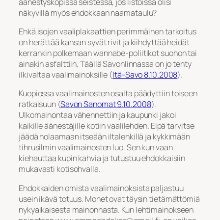
äänestyskopissa seistessä, jos listoissa olisi
näkyvillä myös ehdokkaan naamataulu?
Ehkä isojen vaaliplakaattien perimmäinen tarkoitus
on herättää kansan syvät rivit ja kiihdyttää heidät
kerrankin polkemaan wannabe-poliitikot suohon tai
ainakin asfalttiin. Täällä Savonlinnassa on jo tehty
ilkivaltaa vaalimainoksille (
Itä-Savo 8.10.2008
).
Kuopiossa vaalimainosten osalta päädyttiin toiseen
ratkaisuun (
Savon Sanomat 9.10.2008
).
Ulkomainontaa vähennettiin ja kaupunki jakoi
kaikille äänestäjille kotiin vaalilehden. Eipä tarvitse
jäädä nolaamaan itseään iltalenkillä ja kykkimään
tihrusilmin vaalimainosten luo. Sen kun vaan
kiehauttaa kupin kahvia ja tutustuu ehdokkaisiin
mukavasti kotisohvalla.
Ehdokkaiden omista vaalimainoksista paljastuu
usein ikävä totuus. Monet ovat täysin tietämättömiä
nykyaikaisesta mainonnasta. Kun lehtimainokseen