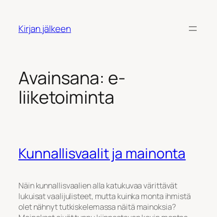
Siirry
sisältöön
Kirjan jälkeen
Avainsana:
e-
liiketoiminta
Kunnallisvaalit ja mainonta
Näin kunnallisvaalien alla katukuvaa värittävät
lukuisat vaalijulisteet, mutta kuinka monta ihmistä
olet nähnyt tutkiskelemassa näitä mainoksia?