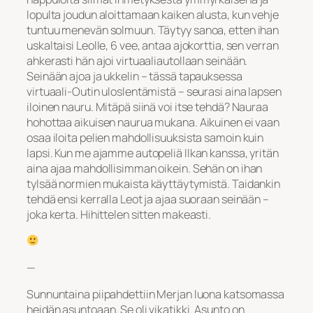
lopulta joudun aloittamaan kaiken alusta, kun vehje
tuntuu menevän solmuun. Täytyy sanoa, etten ihan
uskaltaisi Leolle, 6 vee, antaa ajokorttia, sen verran
ahkerasti hän ajoi virtuaaliautollaan seinään.
Seinään ajoa ja ukkelin – tässä tapauksessa
virtuaali-Outin uloslentämistä – seurasi aina lapsen
iloinen nauru. Mitäpä siinä voi itse tehdä? Nauraa
hohottaa aikuisen naurua mukana. Aikuinen ei vaan
osaa iloita pelien mahdollisuuksista samoin kuin
lapsi. Kun me ajamme autopeliä Ilkan kanssa, yritän
aina ajaa mahdollisimman oikein. Sehän on ihan
tylsää normien mukaista käyttäytymistä. Taidankin
tehdä ensi kerralla Leot ja ajaa suoraan seinään –
joka kerta. Hihittelen sitten makeasti.
—
Sunnuntaina piipahdettiin Merjan luona katsomassa
heidän asuntoaan. Se oli vikatikki. Asunto on