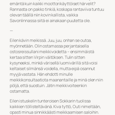
emäntä kuin kaikki moottorikäyttöiset härvelit?
Rannasta on pakko tinkiä, koskapa rantaviiva tuntuu
olevan täällä niin kovin kallista, vaikka
Savonlinnassa siitä ei ainakaan puutetta ole.
—
Eilen kävin meikissä. Juu, juu, onhan se outoa,
myönnetään. Olin ostamassa perjantaisella
ostosreissullani meikkivoidetta – ensimmäistä
kertaa sitten Virpin väitöksen. Tulin sitten
kysyneeksi, minkä värisellä luomivärillä sitä voisi
keltaiset silmänsä voidella, mutta eipä osannut
myyjä vastata. Hän ehdotti minulle
meikkikonsultaatiota maanantaille ja minä olen niin
pöljä, että suostuin. Jätin meikkivoiteenkin
ostamatta.
Eilen istuskelin tunteroisen Sokkarin tuolissa
kaikkien töllisteltävänä. Kiva tyttö, Outi nimeltään,
opasti minua sinnikkäästi meikkaamisen saloihin.