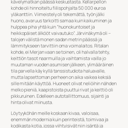
kävelymatkan päässä keskustasta. Kellarpellon
kohde oli hinnoiteltu fiilispohjalta 50 000 euroa
yläkanttiin. Viimeistely oli tekemättä, työn jälki
huono, avaruus tarkoitti samaa kuin kaikuminen ja
hulppea piha yhtä kuin ”huonokuntoiset ja
heikkopäiset älkööt vaivautuko”. Järvinäkymä oli –
talojen välistä monen sadan metrin päässä ja
lämmitykseen tarvittiin oma voimalaitos. Ritalan
kohde, ei Merjan vaan se toinen, oli halvalla tehty,
keittiön tasot naarmuilla ja vaihtamista vailla jo
muutaman vuoden asumisen jälkeen, ylimääräinen
tila parvella käy kyllä tanssistudiota haluavalle,
mutta lapsettoman perheen on aika vaikea keksiä
sille mitään käyttöä. Huoneet olivat neliöihin nähden
melko pieniä, kaapistoista puuttui rivat ja keittiö oli
pikkuruinen. Edelleen autotallittomuus, sijainti ja
hinta olivat miinusta.
Löytyyköhän meille koskaan kivaa, valoisaa,
enemmän modernia kuin perinteistä, toimivaa ja
kodikasta kotia, jossa viihtyisivät niin isäntä ja