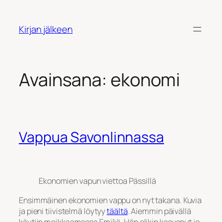
Siirry
sisältöön
Kirjan jälkeen
Avainsana:
ekonomi
Vappua Savonlinnassa
Ekonomien vapun viettoa Pässillä
Ensimmäinen ekonomien vappu on nyt takana. Kuvia
ja pieni tiivistelmä löytyy
täältä
. Aiemmin päivällä
käytiin moikkaamassa Emiliä. Hän olikin kasvanut jo