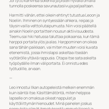
Joi tyttö kahvinsa sokerilla ja pisteli hyvällä omalla
tunnolla poskeensa savunautasiivuja paljaaltaan.
Harmitti vähän, ettei oikein ehtinyt tutustua Leoon ja
Noeliin. Ihminen on syntyessään ahkera, reipas ja
täysin vailla velttoilutaipumusta. Niin voisi päätellä
ainakin Noelin portaittein nousun aktiivisuudesta.
Teemu sai hiki hatussa taluttaa poikaansa, kun tämä
harppoi portaita ylös ja alas. Harppominen on oikea
sana tähän paikkaan, vai miten muuten voisi kuvata
etenemistä, jossa ihmislapsi askeltaa itseään
vyötärölle yltäviä rappusia. Otapa itse sata askelta
työpöydälle ilman väliportaita. Ei onnistu edes
työtuolille, arvaan.
—
Leo innostui Ilkan autopeleistä melkein enemmän
kuin isäntä itse. Käsittämätöntä, miten helppoa
lapselle on omaksua oikeat nappulat ja
käyttöliittymän hienoudet. Minä painelen joskus
nappuloita silmät ihmetyksestä ymmyrkäisenä ja