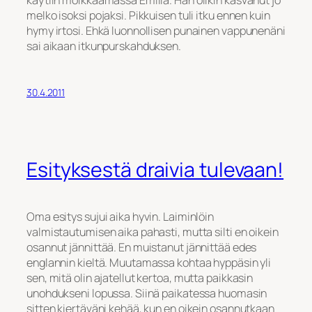
melko isoksi pojaksi. Pikkuisen tuli itku ennen kuin
hymy irtosi. Ehkä luonnollisen punainen vappunenäni
sai aikaan itkunpurskahduksen.
30.4.2011
Esityksestä draivia tulevaan!
Oma esitys sujui aika hyvin. Laiminlöin
valmistautumisen aika pahasti, mutta silti en oikein
osannut jännittää. En muistanut jännittää edes
englannin kieltä. Muutamassa kohtaa hyppäsin yli
sen, mitä olin ajatellut kertoa, mutta paikkasin
unohdukseni lopussa. Siinä paikatessa huomasin
sitten kiertäväni kehää, kun en oikein osannutkaan