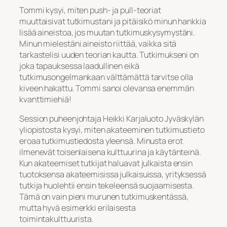
Tommi kysyi, miten push- ja pull-teoriat
muuttaisivat tutkimustani ja pitäisikö minun hankkia
lisää aineistoa, jos muutan tutkimuskysymystäni.
Minun mielestäni aineisto riittää, vaikka sitä
tarkastelisi uuden teorian kautta. Tutkimukseni on
joka tapauksessa laadullinen eikä
tutkimusongelmankaan välttämättä tarvitse olla
kiveen hakattu. Tommi sanoi olevansa enemmän
kvanttimiehiä!
Session puheenjohtaja Heikki Karjaluoto Jyväskylän
yliopistosta kysyi, miten akateeminen tutkimustieto
eroaa tutkimustiedosta yleensä. Minusta erot
ilmenevät toisenlaisena kulttuurina ja käytänteinä.
Kun akateemiset tutkijat haluavat julkaista ensin
tuotoksensa akateemisissa julkaisuissa, yrityksessä
tutkija huolehtii ensin tekeleensä suojaamisesta.
Tämä on vain pieni murunen tutkimuskentässä,
mutta hyvä esimerkki erilaisesta
toimintakulttuurista.