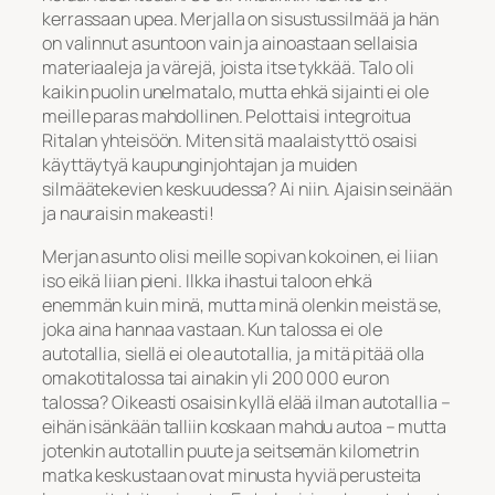
kerrassaan upea. Merjalla on sisustussilmää ja hän
on valinnut asuntoon vain ja ainoastaan sellaisia
materiaaleja ja värejä, joista itse tykkää. Talo oli
kaikin puolin unelmatalo, mutta ehkä sijainti ei ole
meille paras mahdollinen. Pelottaisi integroitua
Ritalan yhteisöön. Miten sitä maalaistyttö osaisi
käyttäytyä kaupunginjohtajan ja muiden
silmäätekevien keskuudessa? Ai niin. Ajaisin seinään
ja nauraisin makeasti!
Merjan asunto olisi meille sopivan kokoinen, ei liian
iso eikä liian pieni. Ilkka ihastui taloon ehkä
enemmän kuin minä, mutta minä olenkin meistä se,
joka aina hannaa vastaan. Kun talossa ei ole
autotallia, siellä ei ole autotallia, ja mitä pitää olla
omakotitalossa tai ainakin yli 200 000 euron
talossa? Oikeasti osaisin kyllä elää ilman autotallia –
eihän isänkään talliin koskaan mahdu autoa – mutta
jotenkin autotallin puute ja seitsemän kilometrin
matka keskustaan ovat minusta hyviä perusteita