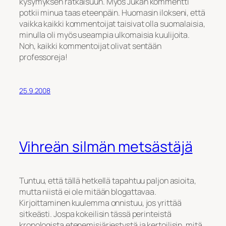
kysymyksen ratkaisuun. Myös Jukan kommentti
potkii minua taas eteenpäin. Huomasin ilokseni, että
vaikka kaikki kommentoijat taisivat olla suomalaisia,
minulla oli myös useampia ulkomaisia kuulijoita.
Noh, kaikki kommentoijat olivat sentään
professoreja!
25.9.2008
Vihreän silmän metsästäjä
Tuntuu, että tällä hetkellä tapahtuu paljon asioita,
mutta niistä ei ole mitään blogattavaa.
Kirjoittaminen kuulemma onnistuu, jos yrittää
sitkeästi. Jospa kokeilisin tässä perinteistä
kronologista etenemisjärjestystä ja kertoilisin, mitä