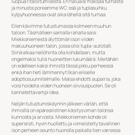
luopua ritaloitumisesta. En haluaisi maksaa turhasta
ja minusta poreamme WC:ssä ja tuplasuihku
kylpyhuoneessa ovat aika lähellä sitä turhaa.
Eilen kävimme tutustumassa kolmeen muuhun
taloon. Täsmälleen samalla rahalla saisi
Miekkoniemestä älyttömän ison viiden
makuuhuoneen talon, jossa olisi tupla-autotalli.
Siinä alkaa neliöhinta olla kohdallaan, mutta
ongelmaksi tulisi huoneitten lukumäärä. Meitähän
on edelleen kaksi ihmistä tässä pikku perheessä
enkä ihan heti lämmennyt Ilkan eiliselle
adoptiosuunnitelmalle. Maisa ehdotti aupairia, joka
voisi hoidella viiden huoneen siivouspuolen. Se oli
kannatettavampi idea.
Neljän tutustumiskäynnin jälkeen väitän, että
ihmisillä on epärealistinen käsitys oman talonsa
kunnosta ja arvosta. Miekkoniemen kohde oli
supersiisti, hyvin huollettu ja viimeistelty tavallinen
ison perheen asunto huonolla paikalla tien varressa