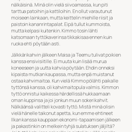
nälkäisinä. Minä olin vielä siivoamassa, kun piti
tarttua patoihin ja kattiloihin. En ollut varautunut
moiseen lainkaan, mutta keittelin miehille riisit ja
paistoin kananrintapalat. Eipä tullut kummoista,
mutta kelpasi kuitenkin. Kimmo tosin lähti
katsomaan tyttökaverinsa tikkakisaa ennen kuin
ruoka ehti pöytään asti.
Jälkkärikahvin jälkeen Maisa ja Teemu tulivat poikien
kanssa ensivisiitille. Ei muuta kuin lisää murua
koneeseen ja uutta kahvia pöytään. Ehdin onneksi
kipaista mutkan kaupassa, mutta enpä muistanut
ostaa kahvimaitoa. Kun vielä Kimmo pölähti paikalle
tyttönsä kanssa, oli kahvimaitopula valmis. Kimmon
tyttö onnistui kaikessa härdellissä hukkaamaan
oman kuppinsa ja joi jonkun muun sokerikahvit.
Nälkäänsä valitteli kovasti tyttö. Mistä minä olisin
vielä hänelle taikonut apetta, kun emme ehtineet
Ilkan kanssa kauppaan ekonomi-tapaamisen jälkeen
ja pakastinkin on melkein tyhjä sulatuksen jäljiltä?