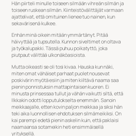
Hän piirteli minulle toiseen silmään vihreän silmän ja
toiseen ruskean silmän. Kiinteistövälittäjät varmaan
ajattelivat, että omituinen lienee tuo nainen, kun
sekavärisenä kulkee.
Enhän minä oikein mitään ymmärtänyt. Pitää
häivyttää ja tupsutella. Kunnon siveltimet on oltava
ja työkalupakki. Tässä puhuu poikatyttö, joka
piutpaut välittää ulkonäköasioista.
Mutta oikeasti se oli tosi kivaa. Hauska kun näki,
miten omat vähäiset parhaat puolet nousevat
poskivärin myötä esiin ja miten kiiltävä naama saa
pienin ponnistuksin mattapintaisen kuoren. Ei
minusta prinsessaa tullut ja vähän vaikutti siltä, että
Ilkkakin odotti lopputulokselta enemmän. Sanoin
meikkaajalle, etten kovin paljon meikkaa ja siksi hän
teki aika luonnollisen ehdotuksen silmämeikiksi. On
kai parempi edetä pienin askelin kuin, että paklaisi
naamaansa sotameikin heti ensimmäisellä
yrityksellä.