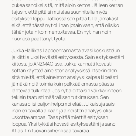
pukea sanoiksi sitä, mitä aioin kertoa. Jälleen kerran
tajusin, että pitäisi muistaa suunnitella myös
esityksen loppu. Jatkossa sen pitää tulla jämäkästi
eikä, että tässä nyt oli ihan jotain vaan, että olisiko
tähän jotain kommentoitavaa. En nyt ihan noin
huonosti päättänyt työtä.
Jukka Hallikas Lappeenrannasta avasi keskustelun
ja kiitti aluksi hyvästä esityksestä. Sain esityksestäni
kiitosta jo ANZMACissa. Jukka kannatti kovasti
softan käyttöä aineiston analyysissä. Itsekin olen
sitä mieltä, että aineiston analyysi kaipaa kipeästi
jämäkämpiä toimia kuin pelkkää omasta päästä
lähtevää tulkintaa. Jos nyt aloittaisin väikkärin teon,
tekisin taatusti määrällisen tutkimuksen. Sen
kanssa olisi paljon helpompi elää. Julkaisuja saisi
ihan eri tavalla aikaan ja aineiston analyysi olisi
uskottavampaa. Taas pitää miettiä esityksen
loppua. Yksi tykkäsi kovasti esityksestäni ja sanoi
AtlasTI:n tuovan siihen lisää tavaraa.