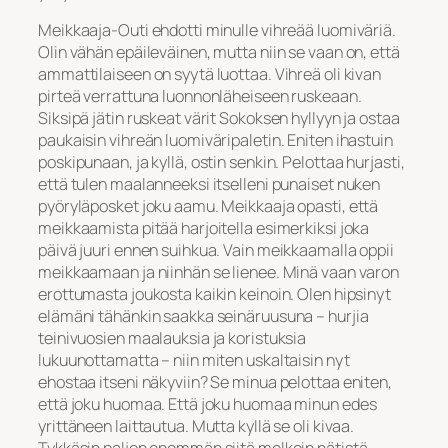
Meikkaaja-Outi ehdotti minulle vihreää luomiväriä.
Olin vähän epäileväinen, mutta niin se vaan on, että
ammattilaiseen on syytä luottaa. Vihreä oli kivan
pirteä verrattuna luonnonläheiseen ruskeaan.
Siksipä jätin ruskeat värit Sokoksen hyllyyn ja ostaa
paukaisin vihreän luomiväripaletin. Eniten ihastuin
poskipunaan, ja kyllä, ostin senkin. Pelottaa hurjasti,
että tulen maalanneeksi itselleni punaiset nuken
pyöryläposket joku aamu. Meikkaaja opasti, että
meikkaamista pitää harjoitella esimerkiksi joka
päivä juuri ennen suihkua. Vain meikkaamalla oppii
meikkaamaan ja niinhän se lienee. Minä vaan varon
erottumasta joukosta kaikin keinoin. Olen hipsinyt
elämäni tähänkin saakka seinäruusuna – hurjia
teinivuosien maalauksia ja koristuksia
lukuunottamatta – niin miten uskaltaisin nyt
ehostaa itseni näkyviin? Se minua pelottaa eniten,
että joku huomaa. Että joku huomaa minun edes
yrittäneen laittautua. Mutta kyllä se oli kivaa.
Tykkäsin paljon enemmän siitä melkein nätistä