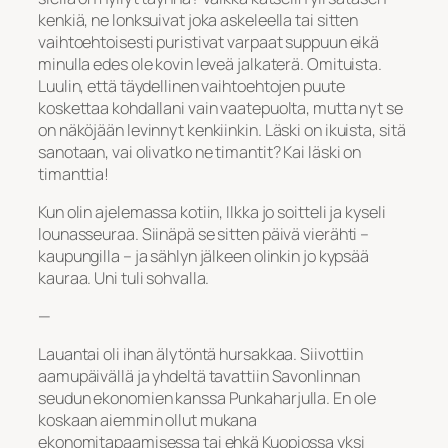
kenkiä, ne lonksuivat joka askeleella tai sitten
vaihtoehtoisesti puristivat varpaat suppuun eikä
minulla edes ole kovin leveä jalkaterä. Omituista.
Luulin, että täydellinen vaihtoehtojen puute
koskettaa kohdallani vain vaatepuolta, mutta nyt se
on näköjään levinnyt kenkiinkin. Läski on ikuista, sitä
sanotaan, vai olivatko ne timantit? Kai läski on
timanttia!
Kun olin ajelemassa kotiin, Ilkka jo soitteli ja kyseli
lounasseuraa. Siinäpä se sitten päivä vierähti –
kaupungilla – ja sählyn jälkeen olinkin jo kypsää
kauraa. Uni tuli sohvalla.
—
Lauantai oli ihan älytöntä hursakkaa. Siivottiin
aamupäivällä ja yhdeltä tavattiin Savonlinnan
seudun ekonomien kanssa Punkaharjulla. En ole
koskaan aiemmin ollut mukana
ekonomitapaamisessa tai ehkä Kuopiossa yksi