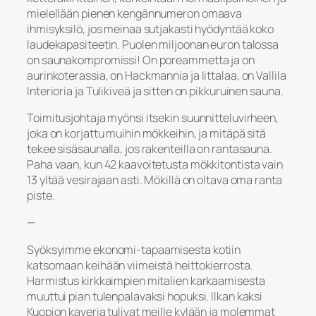
mielellään pienen kengännumeron omaava
ihmisyksilö, jos meinaa sutjakasti hyödyntää koko
laudekapasiteetin. Puolen miljoonan euron talossa
on saunakompromissi! On poreammetta ja on
aurinkoterassia, on Hackmannia ja Iittalaa, on Vallila
Interioria ja Tulikiveä ja sitten on pikkuruinen sauna.
Toimitusjohtaja myönsi itsekin suunnitteluvirheen,
joka on korjattu muihin mökkeihin, ja mitäpä sitä
tekee sisäsaunalla, jos rakenteilla on rantasauna.
Paha vaan, kun 42 kaavoitetusta mökkitontista vain
13 yltää vesirajaan asti. Mökillä on oltava oma ranta
piste.
—
Syöksyimme ekonomi-tapaamisesta kotiin
katsomaan keihään viimeistä heittokierrosta.
Harmistus kirkkaimpien mitalien karkaamisesta
muuttui pian tulenpalavaksi hopuksi. Ilkan kaksi
Kuopion kaveria tulivat meille kylään ja molemmat