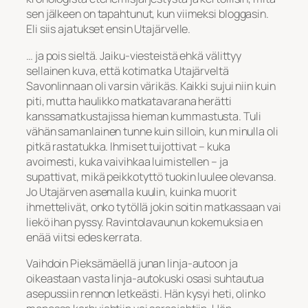
sen jälkeen on tapahtunut, kun viimeksi bloggasin.
Eli siis ajatukset ensin Utajärvelle.
… ja pois sieltä. Jaiku-viesteistä ehkä välittyy
sellainen kuva, että kotimatka Utajärveltä
Savonlinnaan oli varsin värikäs. Kaikki sujui niin kuin
piti, mutta haulikko matkatavarana herätti
kanssamatkustajissa hieman kummastusta. Tuli
vähän samanlainen tunne kuin silloin, kun minulla oli
pitkä rastatukka. Ihmiset tuijottivat – kuka
avoimesti, kuka vaivihkaa luimistellen – ja
supattivat, mikä peikkotyttö tuokin luulee olevansa.
Jo Utajärven asemalla kuulin, kuinka muorit
ihmettelivät, onko tytöllä jokin soitin matkassaan vai
liekö ihan pyssy. Ravintolavaunun kokemuksia en
enää viitsi edes kerrata.
Vaihdoin Pieksämäellä junan linja-autoon ja
oikeastaan vasta linja-autokuski osasi suhtautua
asepussiin rennon letkeästi. Hän kysyi heti, olinko