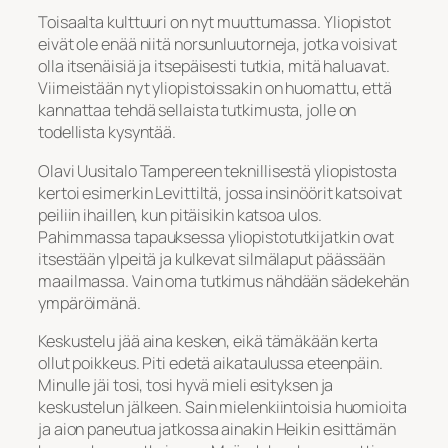
Toisaalta kulttuuri on nyt muuttumassa. Yliopistot
eivät ole enää niitä norsunluutorneja, jotka voisivat
olla itsenäisiä ja itsepäisesti tutkia, mitä haluavat.
Viimeistään nyt yliopistoissakin on huomattu, että
kannattaa tehdä sellaista tutkimusta, jolle on
todellista kysyntää.
Olavi Uusitalo Tampereen teknillisestä yliopistosta
kertoi esimerkin Levittiltä, jossa insinöörit katsoivat
peiliin ihaillen, kun pitäisikin katsoa ulos.
Pahimmassa tapauksessa yliopistotutkijatkin ovat
itsestään ylpeitä ja kulkevat silmälaput päässään
maailmassa. Vain oma tutkimus nähdään sädekehän
ympäröimänä.
Keskustelu jää aina kesken, eikä tämäkään kerta
ollut poikkeus. Piti edetä aikataulussa eteenpäin.
Minulle jäi tosi, tosi hyvä mieli esityksen ja
keskustelun jälkeen. Sain mielenkiintoisia huomioita
ja aion paneutua jatkossa ainakin Heikin esittämän