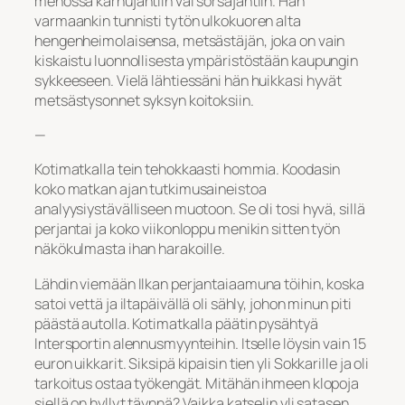
menossa karhujahtiin vai sorsajahtiin. Hän
varmaankin tunnisti tytön ulkokuoren alta
hengenheimolaisensa, metsästäjän, joka on vain
kiskaistu luonnollisesta ympäristöstään kaupungin
sykkeeseen. Vielä lähtiessäni hän huikkasi hyvät
metsästysonnet syksyn koitoksiin.
—
Kotimatkalla tein tehokkaasti hommia. Koodasin
koko matkan ajan tutkimusaineistoa
analyysiystävälliseen muotoon. Se oli tosi hyvä, sillä
perjantai ja koko viikonloppu menikin sitten työn
näkökulmasta ihan harakoille.
Lähdin viemään Ilkan perjantaiaamuna töihin, koska
satoi vettä ja iltapäivällä oli sähly, johon minun piti
päästä autolla. Kotimatkalla päätin pysähtyä
Intersportin alennusmyynteihin. Itselle löysin vain 15
euron uikkarit. Siksipä kipaisin tien yli Sokkarille ja oli
tarkoitus ostaa työkengät. Mitähän ihmeen klopoja
siellä on hyllyt täynnä? Vaikka katselin yli satasen