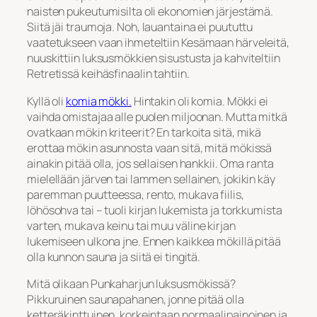
naisten pukeutumisilta oli ekonomien järjestämä.
Siitä jäi traumoja. Noh, lauantaina ei puututtu
vaatetukseen vaan ihmeteltiin Kesämaan härveleitä,
nuuskittiin luksusmökkien sisustusta ja kahviteltiin
Retretissä keihäsfinaalin tahtiin.
Kyllä oli
komia mökki.
Hintakin oli komia. Mökki ei
vaihda omistajaa alle puolen miljoonan. Mutta mitkä
ovatkaan mökin kriteerit? En tarkoita sitä, mikä
erottaa mökin asunnosta vaan sitä, mitä mökissä
ainakin pitää olla, jos sellaisen hankkii. Oma ranta
mielellään järven tai lammen sellainen, jokikin käy
paremman puutteessa, rento, mukava fiilis,
löhösohva tai – tuoli kirjan lukemista ja torkkumista
varten, mukava keinu tai muu väline kirjan
lukemiseen ulkona jne. Ennen kaikkea mökillä pitää
olla kunnon sauna ja siitä ei tingitä.
Mitä olikaan Punkaharjun luksusmökissä?
Pikkuruinen saunapahanen, jonne pitää olla
ketteräkinttuinen, korkeintaan normaalipainoinen ja