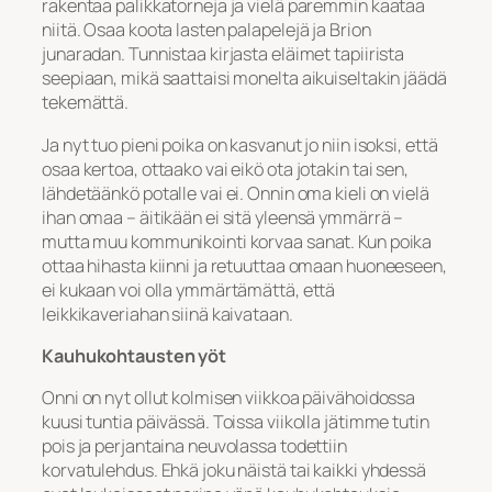
rakentaa palikkatorneja ja vielä paremmin kaataa
niitä. Osaa koota lasten palapelejä ja Brion
junaradan. Tunnistaa kirjasta eläimet tapiirista
seepiaan, mikä saattaisi monelta aikuiseltakin jäädä
tekemättä.
Ja nyt tuo pieni poika on kasvanut jo niin isoksi, että
osaa kertoa, ottaako vai eikö ota jotakin tai sen,
lähdetäänkö potalle vai ei. Onnin oma kieli on vielä
ihan omaa – äitikään ei sitä yleensä ymmärrä –
mutta muu kommunikointi korvaa sanat. Kun poika
ottaa hihasta kiinni ja retuuttaa omaan huoneeseen,
ei kukaan voi olla ymmärtämättä, että
leikkikaveriahan siinä kaivataan.
Kauhukohtausten yöt
Onni on nyt ollut kolmisen viikkoa päivähoidossa
kuusi tuntia päivässä. Toissa viikolla jätimme tutin
pois ja perjantaina neuvolassa todettiin
korvatulehdus. Ehkä joku näistä tai kaikki yhdessä