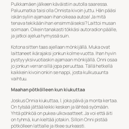
Pulkkamäen jälkeen käväistiin autolla saaressa.
Paluumatka taisi olla Onnista kivoin juttu. Hän pääsi
iskän syliin ajamaan ihan oikeaa autoa! Ja mitä
tenava tekikään ihan ensimmäiseksi? Laittoi musan
soimaan. Oikein tanakasti tökkäsi autoradion päälle,
ja jatkoi ajelua hymyssä suin.
Kotona sitten taas ajellaan mönkijällä. Muka ovat
laittaneet ikärajaksi jonkun kolme vuotta. Ihan hyvin
pystyy yksivuotiaskin ajamaan mönkijällä. Onni osaa
jo jonkun verran sillä jopa peruuttaa. Tällä hetkellä
kaikkein kivoin onkin se nappi, josta kulkusuunta
vaihtuu.
Maahan pötkölleen kun kiukuttaa
Joskus Onnia kiukuttaa, l. joka päivä ja monta kertaa.
On tylsää jättää leikki kesken ja lähteä syömään.
Yhtä pöhköä on pukea ulkovaatteet. Ja voi että äiti
on tyhmä, kun kieltää jotakin. Silloin Onni pistää
pötkölleen lattialle ja itkee surkeasti.