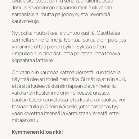
ovat laukaisseet parina yönä kauhukohtauksia.
Joskus Savonlinnan aikaankin meillä oli vähän
samanlaisia, mutta paljon nykyistä lievempiä
kauhisteluja.
Nyt poika huutoitkee ja viuhtoo käsillä. Osoittelee
sormella sinne tänne ja työntää isän ja äidin pois, jos
yritämme ottaa pienen syliin. Sylissä sitten
rimpuilee niin hirveästi, että pelottaa, että tenava
kopsahtaa lattialle.
On vaan niin kauheaa katsoa vierestä, kun toisella
näyttää olevan todellinen hätä. Silmät ovat niin auki,
että sitä luulee väkisinkin lapsen olevan hereillä,
vaikka hän kuulemma onkin sikeässä unessa.
Lääkäri totesi neuvolassa, että kauhukohtauksia voi
tosiaan tulla jo Onnin ikäiselle, joten tässä täytyy
vaan kovettaa itsensä ja varmistaa vierestä, ettei
mitään satu.
Kymmenen kiloa rikki