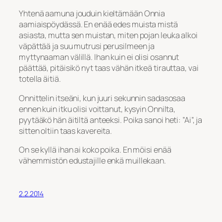
Yhtenä aamuna jouduin kieltämään Onnia
aamiaispöydässä. En enää edes muista mistä
asiasta, mutta sen muistan, miten pojan leuka alkoi
väpättää ja suu mutrusi perusilmeen ja
myttynaaman välillä. Ihan kuin ei olisi osannut
päättää, pitäisikö nyt taas vähän itkeä tirauttaa, vai
totella äitiä.
Onnittelin itseäni, kun juuri sekunnin sadasosaa
ennen kuin itku olisi voittanut, kysyin Onnilta,
pyytääkö hän äitiltä anteeksi. Poika sanoi heti: ”Ai”, ja
sitten oltiin taas kavereita.
On se kyllä ihan ai koko poika. En möisi enää
vähemmistön edustajille enkä muillekaan.
2.2.2014