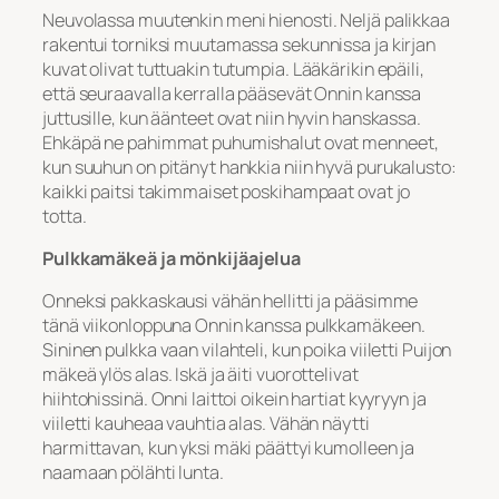
Neuvolassa muutenkin meni hienosti. Neljä palikkaa
rakentui torniksi muutamassa sekunnissa ja kirjan
kuvat olivat tuttuakin tutumpia. Lääkärikin epäili,
että seuraavalla kerralla pääsevät Onnin kanssa
juttusille, kun äänteet ovat niin hyvin hanskassa.
Ehkäpä ne pahimmat puhumishalut ovat menneet,
kun suuhun on pitänyt hankkia niin hyvä purukalusto:
kaikki paitsi takimmaiset poskihampaat ovat jo
totta.
Pulkkamäkeä ja mönkijäajelua
Onneksi pakkaskausi vähän hellitti ja pääsimme
tänä viikonloppuna Onnin kanssa pulkkamäkeen.
Sininen pulkka vaan vilahteli, kun poika viiletti Puijon
mäkeä ylös alas. Iskä ja äiti vuorottelivat
hiihtohissinä. Onni laittoi oikein hartiat kyyryyn ja
viiletti kauheaa vauhtia alas. Vähän näytti
harmittavan, kun yksi mäki päättyi kumolleen ja
naamaan pölähti lunta.