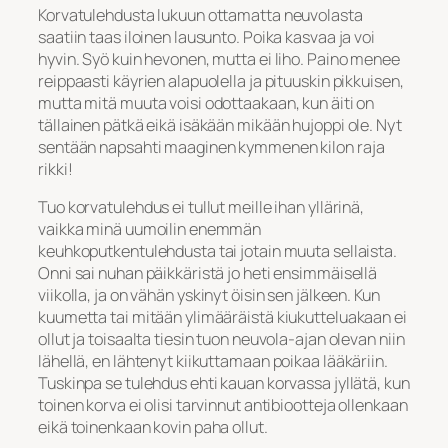
Korvatulehdusta lukuun ottamatta neuvolasta
saatiin taas iloinen lausunto. Poika kasvaa ja voi
hyvin. Syö kuin hevonen, mutta ei liho. Paino menee
reippaasti käyrien alapuolella ja pituuskin pikkuisen,
mutta mitä muuta voisi odottaakaan, kun äiti on
tällainen pätkä eikä isäkään mikään hujoppi ole. Nyt
sentään napsahti maaginen kymmenen kilon raja
rikki!
Tuo korvatulehdus ei tullut meille ihan yllärinä,
vaikka minä uumoilin enemmän
keuhkoputkentulehdusta tai jotain muuta sellaista.
Onni sai nuhan päikkäristä jo heti ensimmäisellä
viikolla, ja on vähän yskinyt öisin sen jälkeen. Kun
kuumetta tai mitään ylimääräistä kiukutteluakaan ei
ollut ja toisaalta tiesin tuon neuvola-ajan olevan niin
lähellä, en lähtenyt kiikuttamaan poikaa lääkäriin.
Tuskinpa se tulehdus ehti kauan korvassa jyllätä, kun
toinen korva ei olisi tarvinnut antibiootteja ollenkaan
eikä toinenkaan kovin paha ollut.