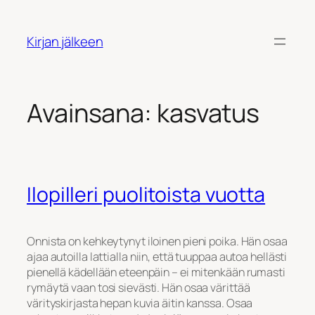
Siirry
sisältöön
Kirjan jälkeen
Avainsana:
kasvatus
Ilopilleri puolitoista vuotta
Onnista on kehkeytynyt iloinen pieni poika. Hän osaa
ajaa autoilla lattialla niin, että tuuppaa autoa hellästi
pienellä kädellään eteenpäin – ei mitenkään rumasti
rymäytä vaan tosi sievästi. Hän osaa värittää
värityskirjasta hepan kuvia äitin kanssa. Osaa