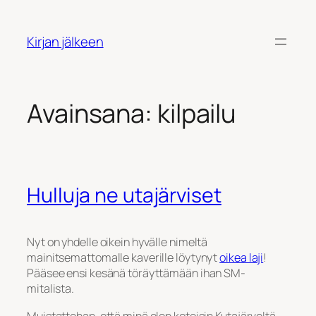
Siirry
sisältöön
Kirjan jälkeen
Avainsana:
kilpailu
Hulluja ne utajärviset
Nyt on yhdelle oikein hyvälle nimeltä
mainitsemattomalle kaverille löytynyt
oikea laji
!
Pääsee ensi kesänä töräyttämään ihan SM-
mitalista.
Muistattehan, että minä olen kotoisin Kutajärveltä,