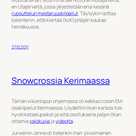
en Utajärveltä, jossa järjestetään ensi kesänä
rupsuttelun mestaruuskilpailut
. Täytyykin laittaa
kalenteriin, että kiertää (koti)pitäjän kaukaa
heinäkuussa.
27.10.2011
Snowcrossia Kerimaassa
Tämän viikonlopun ohjelmassa oli kelkkacrossin EM-
osakilpailut Kerimaassa. Löydettiin Ilkan kanssa tosi
hyvät katselupaikat ja siitä osoituksena paljon Ilkan
ottamia
valokuvia
ja
videoita
.
Jurvelinin Janne oli tietenkin ihan ylivoimainen