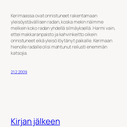
Kerimaassa ovat onnistuneet rakentamaan
yleisöystävällisen radan, koska mekin näimme
melkein koko radan yhdellä silmäyksellä. Harmi vain,
ettei makkaranpaisto ja kahvinkeitto oikein
onnistuneet eikä yleisö löytänyt paikalle. Kerimaan
hienolle radalle olisi mahtunut reilusti enemmän
katsojia.
21.2.2009
Kirjan jälkeen