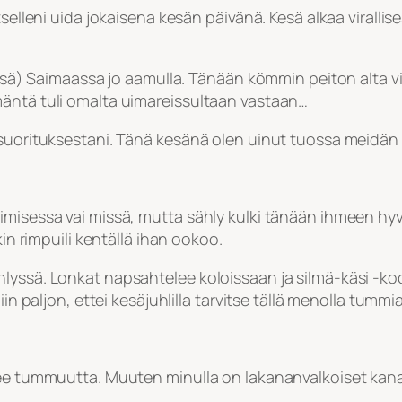
tselleni uida jokaisena kesän päivänä. Kesä alkaa viralli
sessä) Saimaassa jo aamulla. Tänään kömmin peiton alta 
mäntä tuli omalta uimareissultaan vastaan…
a suorituksestani. Tänä kesänä olen uinut tuossa meidä
imisessa vai missä, mutta sähly kulki tänään ihmeen hyv
kin rimpuili kentällä ihan ookoo.
lyssä. Lonkat napsahtelee koloissaan ja silmä-käsi -koo
iin paljon, ettei kesäjuhlilla tarvitse tällä menolla tumm
lee tummuutta. Muuten minulla on lakananvalkoiset kanan