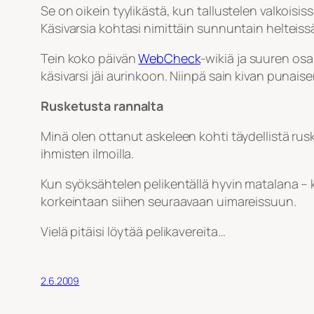
Se on oikein tyylikästä, kun tallustelen valkoisis
Käsivarsia kohtasi nimittäin sunnuntain helteis
Tein koko päivän
WebCheck
-wikiä ja suuren osa
käsivarsi jäi aurinkoon. Niinpä sain kivan punaise
Rusketusta rannalta
Minä olen ottanut askeleen kohti täydellistä ruske
ihmisten ilmoilla.
Kun syöksähtelen pelikentällä hyvin matalana – k
korkeintaan siihen seuraavaan uimareissuun.
Vielä pitäisi löytää pelikavereita…
2.6.2009