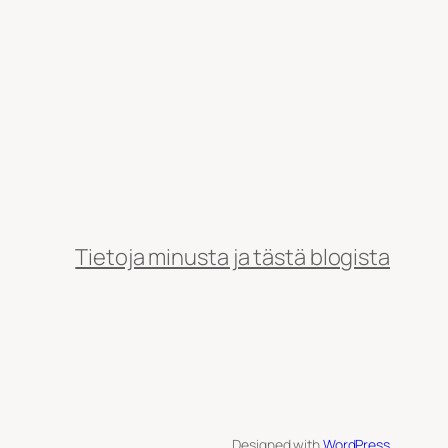
Tietoja minusta ja tästä blogista
Designed with
WordPress