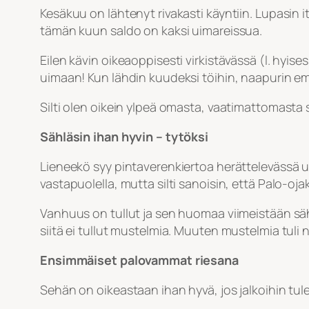
Kesäkuu on lähtenyt rivakasti käyntiin. Lupasin i
tämän kuun saldo on kaksi uimareissua.
Eilen kävin oikeaoppisesti virkistävässä (l. hyi
uimaan! Kun lähdin kuudeksi töihin, naapurin e
Silti olen oikein ylpeä omasta, vaatimattomast
Sähläsin ihan hyvin – tytöksi
Lieneekö syy pintaverenkiertoa herättelevässä u
vastapuolella, mutta silti sanoisin, että Palo-oja
Vanhuus on tullut ja sen huomaa viimeistään säh
siitä ei tullut mustelmia. Muuten mustelmia tuli n
Ensimmäiset palovammat riesana
Sehän on oikeastaan ihan hyvä, jos jalkoihin tu