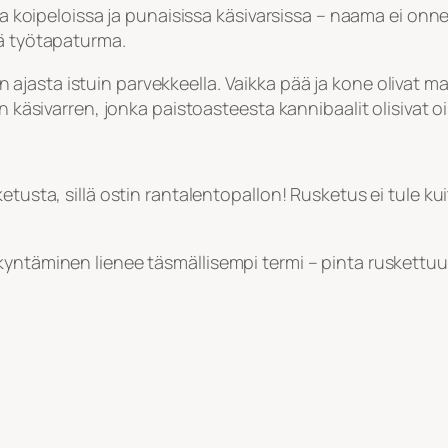
sa koipeloissa ja punaisissa käsivarsissa – naama ei onneks
sä työtapaturma.
n ajasta istuin parvekkeella. Vaikka pää ja kone olivat m
n käsivarren, jonka paistoasteesta kannibaalit olisivat oi
tusta, sillä ostin rantalentopallon! Rusketus ei tule kui
yntäminen lienee täsmällisempi termi – pinta ruskettuu 