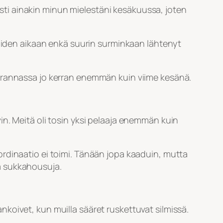
sesti ainakin minun mielestäni kesäkuussa, joten
viiden aikaan enkä suurin surminkaan lähtenyt
n rannassa jo kerran enemmän kuin viime kesänä.
in. Meitä oli tosin yksi pelaaja enemmän kuin
rdinaatio ei toimi. Tänään jopa kaaduin, mutta
ia sukkahousuja.
koivet, kun muilla sääret ruskettuvat silmissä.