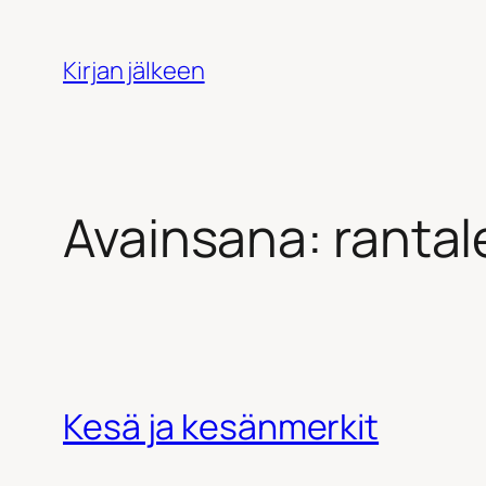
Siirry
sisältöön
Kirjan jälkeen
Avainsana:
rantal
Kesä ja kesänmerkit