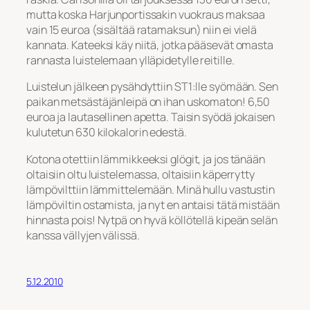
mutta koska Harjunportissakin vuokraus maksaa
vain 15 euroa (sisältää ratamaksun) niin ei vielä
kannata. Kateeksi käy niitä, jotka pääsevät omasta
rannasta luistelemaan ylläpidetylle reitille.
Luistelun jälkeen pysähdyttiin ST1:lle syömään. Sen
paikan metsästäjänleipä on ihan uskomaton! 6,50
euroa ja lautasellinen apetta. Taisin syödä jokaisen
kulutetun 630 kilokalorin edestä.
Kotona otettiin lämmikkeeksi glögit, ja jos tänään
oltaisiin oltu luistelemassa, oltaisiin käperrytty
lämpövilttiin lämmittelemään. Minä hullu vastustin
lämpöviltin ostamista, ja nyt en antaisi tätä mistään
hinnasta pois! Nytpä on hyvä köllötellä kipeän selän
kanssa vällyjen välissä.
5.12.2010