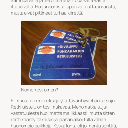
aamupäivällä ja me olimme lähtöpaikalla vasta
iltapäivällä. Harjunportista lupailivat uutta aurausta,
mutta eivät pitäneet turhaa kiirettä.
Nomen est omen?
Ei muuta kun menoksi ja yllättävän hyvinhän se sujui.
Retkiluistelu on tosi mukavaa. Menomatka sujui
vastatuulesta huolimatta mallikkaasti, mutta sitten
reitti kääntyi takaisin ja jäähän alkoi tulla vähän
huonompia paikkoja. Koska lunta oli jo monta senttiä,