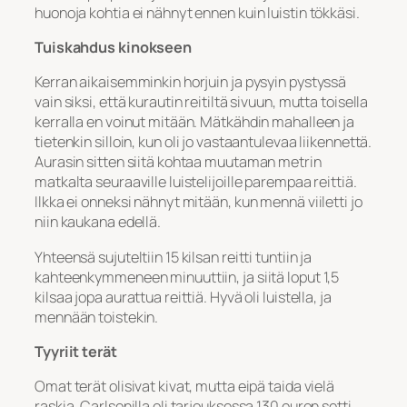
huonoja kohtia ei nähnyt ennen kuin luistin tökkäsi.
Tuiskahdus kinokseen
Kerran aikaisemminkin horjuin ja pysyin pystyssä
vain siksi, että kurautin reitiltä sivuun, mutta toisella
kerralla en voinut mitään. Mätkähdin mahalleen ja
tietenkin silloin, kun oli jo vastaantulevaa liikennettä.
Aurasin sitten siitä kohtaa muutaman metrin
matkalta seuraaville luistelijoille parempaa reittiä.
Ilkka ei onneksi nähnyt mitään, kun mennä viiletti jo
niin kaukana edellä.
Yhteensä sujuteltiin 15 kilsan reitti tuntiin ja
kahteenkymmeneen minuuttiin, ja siitä loput 1,5
kilsaa jopa aurattua reittiä. Hyvä oli luistella, ja
mennään toistekin.
Tyyriit terät
Omat terät olisivat kivat, mutta eipä taida vielä
raskia. Carlsonilla oli tarjouksessa 130 euron setti,