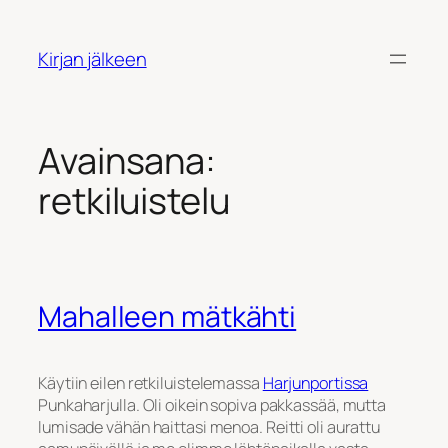
Siirry
sisältöön
Kirjan jälkeen
Avainsana:
retkiluistelu
Mahalleen mätkähti
Käytiin eilen retkiluistelemassa
Harjunportissa
Punkaharjulla. Oli oikein sopiva pakkassää, mutta
lumisade vähän haittasi menoa. Reitti oli aurattu