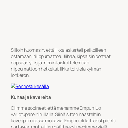
Silloin huomasin, että Ilkka askarteli paikoilleen
ostamaani riiippumattoa. Jiihaa, kipsaisin portaat
nopsaan ylös ja menin laiskottelemaan
riippumattoon hetkeksi. Ilkka toi vielä kylmän
lonkeron.
Kuhaa ja kavereita
Olimme sopineet, että menemme Empun luo
varjotupareihin illalla. Siinä sitten haasteltiin
kaveriporukassa mukavia. Emppu oli laittanut pientä
purtavaa, mutta illan päätteeksi menimme vielä