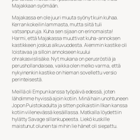
Majakkaan syömään.
Majakassa en ole juuri muuta syönyt kuin kuhaa.
Kerran kokeilin lammasta, mutta siitä tuli
vatsanpuruja. Kuha sen sijaan on erinomaista!
Harmi, että Majakassa muuttivat kuha-annoksen
kastikkeen joskus alkuvuodesta. Aiemmin kastike oli
loistavaa ja silloin annokseen kuului
ohrakasvislisäke. Nyt mukana on perusröstiä ja
perushollandaisea, vaikka olen melko varma, että
nykyinenkin kastike on hieman sovellettu versio
perinteisestä.
Meillä oli Empun kanssa työpäivä edessä, joten
lähdimme hyvissä ajoin kotiin. Minä hain unohtuneen
Jopon Puistokadulta ja sitten polkaistiin Ilkan kanssa
kotiin viilenevässä kesäillassa. Matkalla löydettiin
hylätty Savage sillankupeesta. Liekö kuskille
maistunut olunen tai mihin lie hänet oli siepattu.