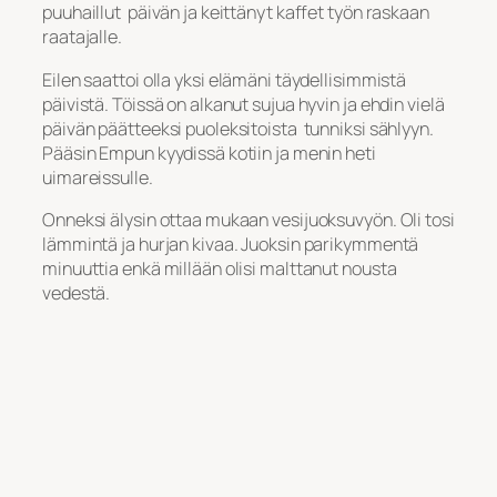
puuhaillut päivän ja keittänyt kaffet työn raskaan
raatajalle.
Eilen saattoi olla yksi elämäni täydellisimmistä
päivistä. Töissä on alkanut sujua hyvin ja ehdin vielä
päivän päätteeksi puoleksitoista tunniksi sählyyn.
Pääsin Empun kyydissä kotiin ja menin heti
uimareissulle.
Onneksi älysin ottaa mukaan vesijuoksuvyön. Oli tosi
lämmintä ja hurjan kivaa. Juoksin parikymmentä
minuuttia enkä millään olisi malttanut nousta
vedestä.