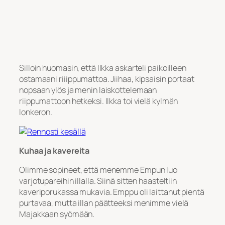
Silloin huomasin, että Ilkka askarteli paikoilleen
ostamaani riiippumattoa. Jiihaa, kipsaisin portaat
nopsaan ylös ja menin laiskottelemaan
riippumattoon hetkeksi. Ilkka toi vielä kylmän
lonkeron.
Kuhaa ja kavereita
Olimme sopineet, että menemme Empun luo
varjotupareihin illalla. Siinä sitten haasteltiin
kaveriporukassa mukavia. Emppu oli laittanut pientä
purtavaa, mutta illan päätteeksi menimme vielä
Majakkaan syömään.