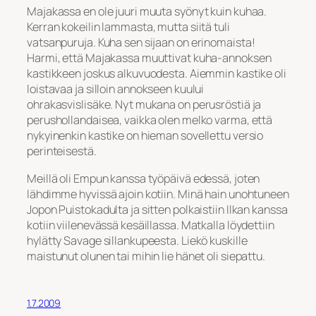
Majakassa en ole juuri muuta syönyt kuin kuhaa.
Kerran kokeilin lammasta, mutta siitä tuli
vatsanpuruja. Kuha sen sijaan on erinomaista!
Harmi, että Majakassa muuttivat kuha-annoksen
kastikkeen joskus alkuvuodesta. Aiemmin kastike oli
loistavaa ja silloin annokseen kuului
ohrakasvislisäke. Nyt mukana on perusröstiä ja
perushollandaisea, vaikka olen melko varma, että
nykyinenkin kastike on hieman sovellettu versio
perinteisestä.
Meillä oli Empun kanssa työpäivä edessä, joten
lähdimme hyvissä ajoin kotiin. Minä hain unohtuneen
Jopon Puistokadulta ja sitten polkaistiin Ilkan kanssa
kotiin viilenevässä kesäillassa. Matkalla löydettiin
hylätty Savage sillankupeesta. Liekö kuskille
maistunut olunen tai mihin lie hänet oli siepattu.
1.7.2009