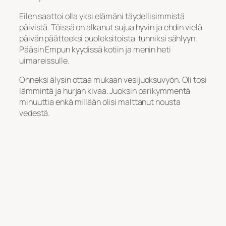
Eilen saattoi olla yksi elämäni täydellisimmistä
päivistä. Töissä on alkanut sujua hyvin ja ehdin vielä
päivän päätteeksi puoleksitoista tunniksi sählyyn.
Pääsin Empun kyydissä kotiin ja menin heti
uimareissulle.
Onneksi älysin ottaa mukaan vesijuoksuvyön. Oli tosi
lämmintä ja hurjan kivaa. Juoksin parikymmentä
minuuttia enkä millään olisi malttanut nousta
vedestä.