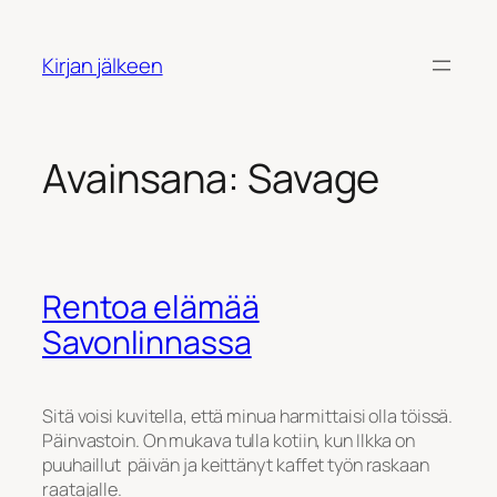
Siirry
sisältöön
Kirjan jälkeen
Avainsana:
Savage
Rentoa elämää
Savonlinnassa
Sitä voisi kuvitella, että minua harmittaisi olla töissä.
Päinvastoin. On mukava tulla kotiin, kun Ilkka on
puuhaillut päivän ja keittänyt kaffet työn raskaan
raatajalle.