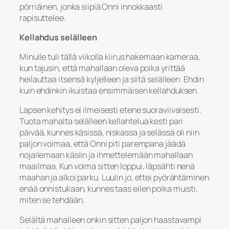
pörriäinen, jonka siipiä Onni innokkaasti
rapisuttelee.
Kellahdus selälleen
Minulle tuli tällä viikolla kiirus hakemaan kameraa,
kun tajusin, että mahallaan oleva poika yrittää
heilauttaa itsensä kyljelleen ja siitä selälleen. Ehdin
kuin ehdinkin ikuistaa ensimmäisen kellahduksen.
Lapsen kehitys ei ilmeisesti etene suoraviivaisesti.
Tuota mahalta selälleen kellahtelua kesti pari
päivää, kunnes käsissä, niskassa ja selässä oli niin
paljon voimaa, että Onni piti parempana jäädä
nojailemaan käsiin ja ihmettelemään mahallaan
maailmaa. Kun voima sitten loppui, läpsähti nenä
maahan ja alkoi parku. Luulin jo, ettei pyörähtäminen
enää onnistukaan, kunnes taas eilen poika muisti,
miten se tehdään.
Selältä mahalleen onkin sitten paljon haastavampi