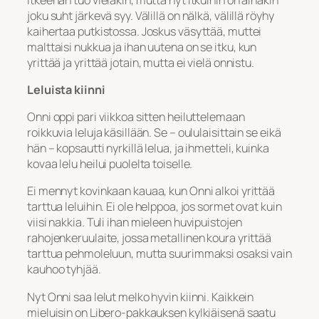
joku suht järkevä syy. Välillä on nälkä, välillä röyhy
kaihertaa putkistossa. Joskus väsyttää, muttei
malttaisi nukkua ja ihan uutena on se itku, kun
yrittää ja yrittää jotain, mutta ei vielä onnistu.
Leluista kiinni
Onni oppi pari viikkoa sitten heiluttelemaan
roikkuvia leluja käsillään. Se – oululaisittain se eikä
hän – kopsautti nyrkillä lelua, ja ihmetteli, kuinka
kovaa lelu heilui puolelta toiselle.
Ei mennyt kovinkaan kauaa, kun Onni alkoi yrittää
tarttua leluihin. Ei ole helppoa, jos sormet ovat kuin
viisi nakkia. Tuli ihan mieleen huvipuistojen
rahojenkeruulaite, jossa metallinen koura yrittää
tarttua pehmoleluun, mutta suurimmaksi osaksi vain
kauhoo tyhjää.
Nyt Onni saa lelut melko hyvin kiinni. Kaikkein
mieluisin on Libero-pakkauksen kylkiäisenä saatu