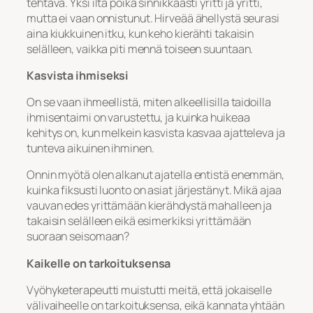
tehtävä. Yksi ilta poika sinnikkäästi yritti ja yritti,
mutta ei vaan onnistunut. Hirveää ähellystä seurasi
aina kiukkuinen itku, kun keho kierähti takaisin
selälleen, vaikka piti mennä toiseen suuntaan.
Kasvista ihmiseksi
On se vaan ihmeellistä, miten alkeellisilla taidoilla
ihmisentaimi on varustettu, ja kuinka huikeaa
kehitys on, kun melkein kasvista kasvaa ajatteleva ja
tunteva aikuinen ihminen.
Onnin myötä olen alkanut ajatella entistä enemmän,
kuinka fiksusti luonto on asiat järjestänyt. Mikä ajaa
vauvan edes yrittämään kierähdystä mahalleen ja
takaisin selälleen eikä esimerkiksi yrittämään
suoraan seisomaan?
Kaikelle on tarkoituksensa
Vyöhyketerapeutti muistutti meitä, että jokaiselle
välivaiheelle on tarkoituksensa, eikä kannata yhtään