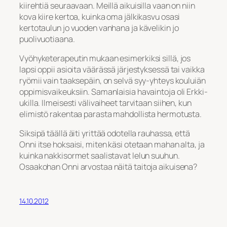
kiirehtiä seuraavaan. Meillä aikuisilla vaan on niin
kova kiire kertoa, kuinka oma jälkikasvu osasi
kertotaulun jo vuoden vanhana ja kävelikin jo
puolivuotiaana.
Vyöhyketerapeutin mukaan esimerkiksi sillä, jos
lapsi oppii asioita väärässä järjestyksessä tai vaikka
ryömii vain taaksepäin, on selvä syy-yhteys kouluiän
oppimisvaikeuksiin. Samanlaisia havaintoja oli Erkki-
ukilla. Ilmeisesti välivaiheet tarvitaan siihen, kun
elimistö rakentaa parasta mahdollista hermotusta.
Siksipä täällä äiti yrittää odotella rauhassa, että
Onni itse hoksaisi, miten käsi otetaan mahan alta, ja
kuinka nakkisormet saalistavat lelun suuhun.
Osaakohan Onni arvostaa näitä taitoja aikuisena?
14.10.2012