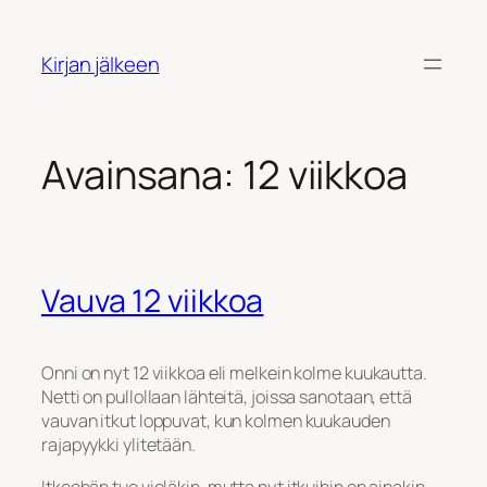
Siirry
sisältöön
Kirjan jälkeen
Avainsana:
12 viikkoa
Vauva 12 viikkoa
Onni on nyt 12 viikkoa eli melkein kolme kuukautta.
Netti on pullollaan lähteitä, joissa sanotaan, että
vauvan itkut loppuvat, kun kolmen kuukauden
rajapyykki ylitetään.
Itkeehän tuo vieläkin, mutta nyt itkuihin on ainakin