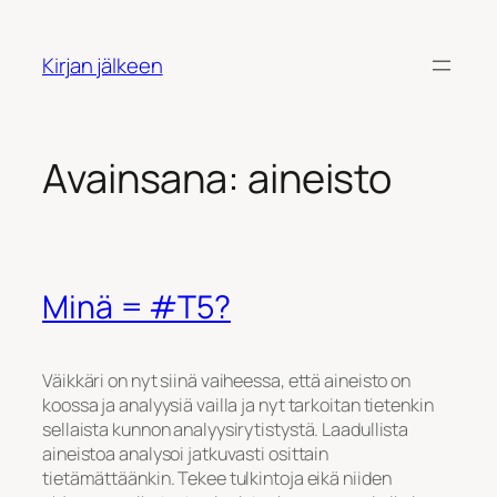
Siirry
sisältöön
Kirjan jälkeen
Avainsana:
aineisto
Minä = #T5?
Väikkäri on nyt siinä vaiheessa, että aineisto on
koossa ja analyysiä vailla ja nyt tarkoitan tietenkin
sellaista kunnon analyysirytistystä. Laadullista
aineistoa analysoi jatkuvasti osittain
tietämättäänkin. Tekee tulkintoja eikä niiden