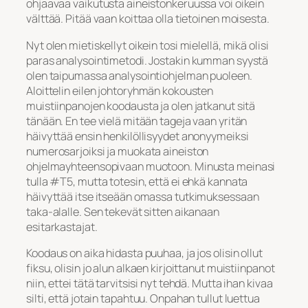
ohjaavaa vaikutusta aineistonkeruussa voi oikein
välttää. Pitää vaan koittaa olla tietoinen moisesta.
Nyt olen mietiskellyt oikein tosi mielellä, mikä olisi
paras analysointimetodi. Jostakin kumman syystä
olen taipumassa analysointiohjelman puoleen.
Aloittelin eilen johtoryhmän kokousten
muistiinpanojen koodausta ja olen jatkanut sitä
tänään. En tee vielä mitään tageja vaan yritän
häivyttää ensin henkilöllisyydet anonyymeiksi
numerosarjoiksi ja muokata aineiston
ohjelmayhteensopivaan muotoon. Minusta meinasi
tulla #T5, mutta totesin, että ei ehkä kannata
häivyttää itse itseään omassa tutkimuksessaan
taka-alalle. Sen tekevät sitten aikanaan
esitarkastajat.
Koodaus on aika hidasta puuhaa, ja jos olisin ollut
fiksu, olisin jo alun alkaen kirjoittanut muistiinpanot
niin, ettei tätä tarvitsisi nyt tehdä. Mutta ihan kivaa
silti, että jotain tapahtuu. Onpahan tullut luettua