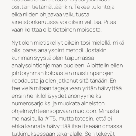
osittain tietämättäänkin. Tekee tulkintoja
eikä niiden ohjaavaa vaikutusta
aineistonkeruussa voi oikein välttää. Pitää
vaan koittaa olla tietoinen moisesta.
Nyt olen mietiskellyt oikein tosi mielellä, mikä
olisi paras analysointimetodi. Jostakin
kumman syystä olen taipumassa
analysointiohjelman puoleen. Aloittelin eilen
johtoryhmän kokousten muistiinpanojen
koodausta ja olen jatkanut sitä tänään. En
tee vielä mitään tageja vaan yritän häivyttää
ensin henkilöllisyydet anonyymeiksi
numerosarjoiksi ja muokata aineiston
ohjelmayhteensopivaan muotoon. Minusta
meinasi tulla #T5, mutta totesin, että ei
ehkä kannata häivyttää itse itseään omassa
tutkimuksessaan taka-alalle. Sen tekevät