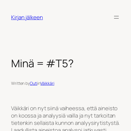
Siirry
sisältöön
Kirjan jälkeen
Minä = #T5?
Written by
Outi
in
Väikkäri
Väikkäri on nyt siinä vaiheessa, että aineisto
on koossa ja analyysiä vailla ja nyt tarkoitan
tietenkin sellaista kunnon analyysirytistystä.
Laadullista aineistoa analysoi jatkuvasti