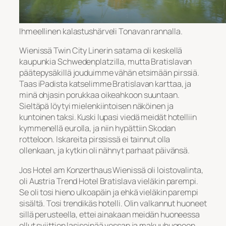
Ihmeellinen kalastushärveli Tonavan rannalla.
Wienissä Twin City Linerin satama oli keskellä
kaupunkia Schwedenplatzilla, mutta Bratislavan
päätepysäkillä jouduimme vähän etsimään pirssiä.
Taas iPadista katselimme Bratislavan karttaa, ja
minä ohjasin porukkaa oikeahkoon suuntaan.
Sieltäpä löytyi mielenkiintoisen näköinen ja
kuntoinen taksi. Kuski lupasi viedä meidät hotelliin
kymmenellä eurolla, ja niin hypättiin Skodan
rotteloon. Iskareita pirssissä ei tainnut olla
ollenkaan, ja kytkin oli nähnyt parhaat päivänsä.
Jos Hotel am Konzerthaus Wienissä oli loistovalinta,
oli Austria Trend Hotel Bratislava vieläkin parempi.
Se oli tosi hieno ulkoapäin ja ehkä vieläkin parempi
sisältä. Tosi trendikäs hotelli. Olin valkannut huoneet
sillä perusteella, ettei ainakaan meidän huoneessa
ollut sviittien lasiseinää vessan ja makuuhuoneen