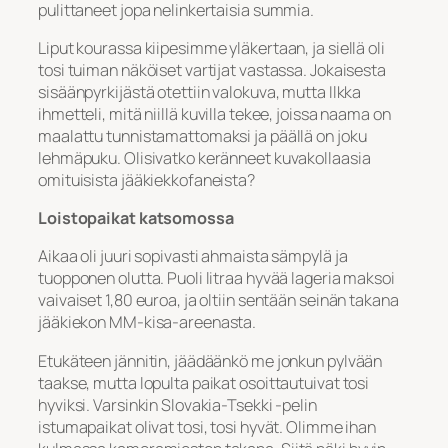
pulittaneet jopa nelinkertaisia summia.
Liput kourassa kiipesimme yläkertaan, ja siellä oli
tosi tuiman näköiset vartijat vastassa. Jokaisesta
sisäänpyrkijästä otettiin valokuva, mutta Ilkka
ihmetteli, mitä niillä kuvilla tekee, joissa naama on
maalattu tunnistamattomaksi ja päällä on joku
lehmäpuku. Olisivatko keränneet kuvakollaasia
omituisista jääkiekkofaneista?
Loistopaikat katsomossa
Aikaa oli juuri sopivasti ahmaista sämpylä ja
tuopponen olutta. Puoli litraa hyvää lageria maksoi
vaivaiset 1,80 euroa, ja oltiin sentään seinän takana
jääkiekon MM-kisa-areenasta.
Etukäteen jännitin, jäädäänkö me jonkun pylvään
taakse, mutta lopulta paikat osoittautuivat tosi
hyviksi. Varsinkin Slovakia-Tsekki -pelin
istumapaikat olivat tosi, tosi hyvät. Olimme ihan