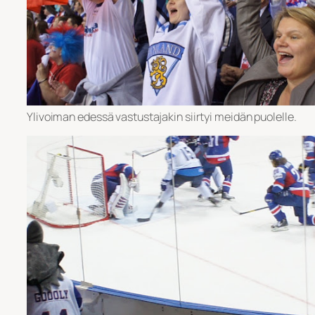
Ylivoiman edessä vastustajakin siirtyi meidän puolelle.