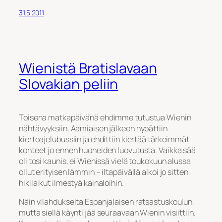
31.5.2011
Wienistä Bratislavaan
Slovakian peliin
Toisena matkapäivänä ehdimme tutustua Wienin
nähtävyyksiin. Aamiaisen jälkeen hypättiin
kiertoajelubussiin ja ehdittiin kiertää tärkeimmät
kohteet jo ennen huoneiden luovutusta. Vaikka sää
oli tosi kaunis, ei Wienissä vielä toukokuun alussa
ollut erityisen lämmin – iltapäivällä alkoi jo sitten
hikilaikut ilmestyä kainaloihin.
Näin vilahdukselta Espanjalaisen ratsastuskoulun,
mutta siellä käynti jää seuraavaan Wienin visiittiin.