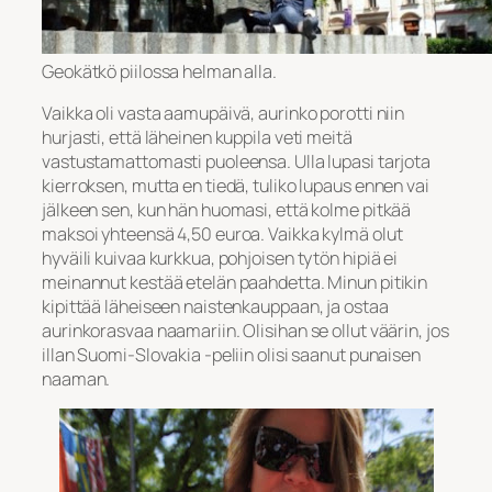
Geokätkö piilossa helman alla.
Vaikka oli vasta aamupäivä, aurinko porotti niin
hurjasti, että läheinen kuppila veti meitä
vastustamattomasti puoleensa. Ulla lupasi tarjota
kierroksen, mutta en tiedä, tuliko lupaus ennen vai
jälkeen sen, kun hän huomasi, että kolme pitkää
maksoi yhteensä 4,50 euroa. Vaikka kylmä olut
hyväili kuivaa kurkkua, pohjoisen tytön hipiä ei
meinannut kestää etelän paahdetta. Minun pitikin
kipittää läheiseen naistenkauppaan, ja ostaa
aurinkorasvaa naamariin. Olisihan se ollut väärin, jos
illan Suomi-Slovakia -peliin olisi saanut punaisen
naaman.