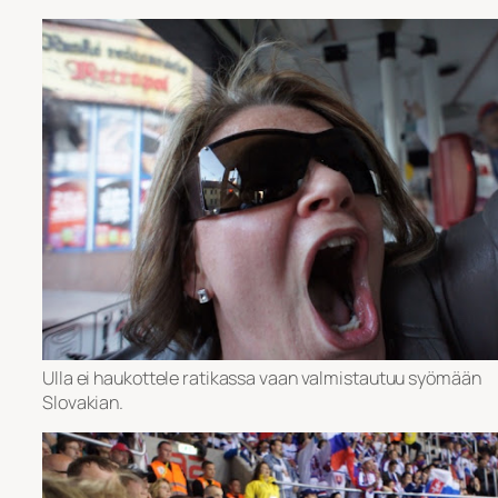
Ulla ei haukottele ratikassa vaan valmistautuu syömään
Slovakian.