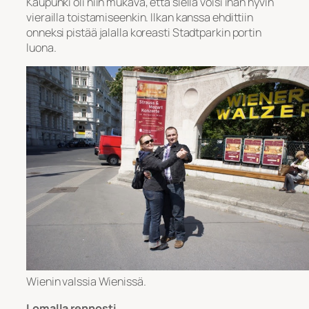
Kaupunki oli niin mukava, että siellä voisi ihan hyvin
vierailla toistamiseenkin. Ilkan kanssa ehdittiin
onneksi pistää jalalla koreasti Stadtparkin portin
luona.
Wienin valssia Wienissä.
Lomalla rennosti