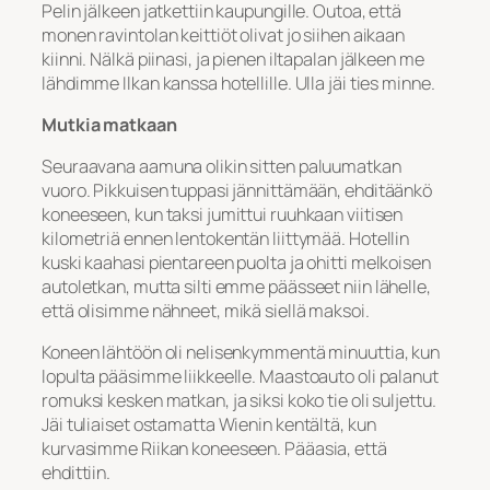
Pelin jälkeen jatkettiin kaupungille. Outoa, että
monen ravintolan keittiöt olivat jo siihen aikaan
kiinni. Nälkä piinasi, ja pienen iltapalan jälkeen me
lähdimme Ilkan kanssa hotellille. Ulla jäi ties minne.
Mutkia matkaan
Seuraavana aamuna olikin sitten paluumatkan
vuoro. Pikkuisen tuppasi jännittämään, ehditäänkö
koneeseen, kun taksi jumittui ruuhkaan viitisen
kilometriä ennen lentokentän liittymää. Hotellin
kuski kaahasi pientareen puolta ja ohitti melkoisen
autoletkan, mutta silti emme päässeet niin lähelle,
että olisimme nähneet, mikä siellä maksoi.
Koneen lähtöön oli nelisenkymmentä minuuttia, kun
lopulta pääsimme liikkeelle. Maastoauto oli palanut
romuksi kesken matkan, ja siksi koko tie oli suljettu.
Jäi tuliaiset ostamatta Wienin kentältä, kun
kurvasimme Riikan koneeseen. Pääasia, että
ehdittiin.