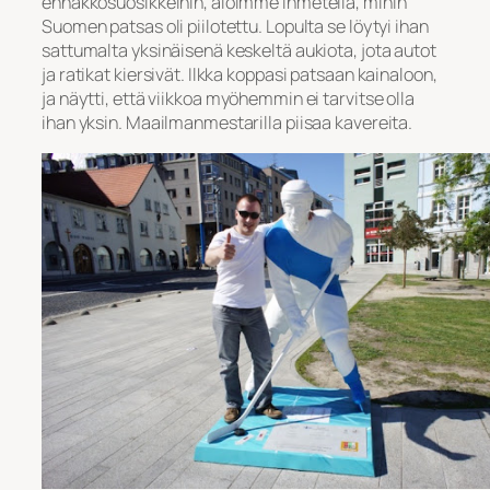
ennakkosuosikkeihin, aloimme ihmetellä, mihin
Suomen patsas oli piilotettu. Lopulta se löytyi ihan
sattumalta yksinäisenä keskeltä aukiota, jota autot
ja ratikat kiersivät. Ilkka koppasi patsaan kainaloon,
ja näytti, että viikkoa myöhemmin ei tarvitse olla
ihan yksin. Maailmanmestarilla piisaa kavereita.