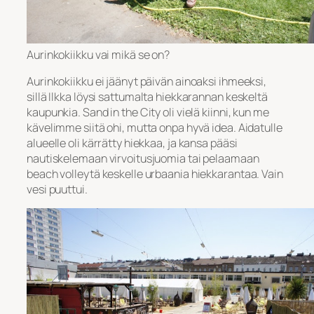
Aurinkokiikku vai mikä se on?
Aurinkokiikku ei jäänyt päivän ainoaksi ihmeeksi,
sillä Ilkka löysi sattumalta hiekkarannan keskeltä
kaupunkia. Sand in the City oli vielä kiinni, kun me
kävelimme siitä ohi, mutta onpa hyvä idea. Aidatulle
alueelle oli kärrätty hiekkaa, ja kansa pääsi
nautiskelemaan virvoitusjuomia tai pelaamaan
beach volleytä keskelle urbaania hiekkarantaa. Vain
vesi puuttui.