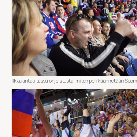
Ilkka antaa tässä ohjeistusta, miten peli käännetään Suom