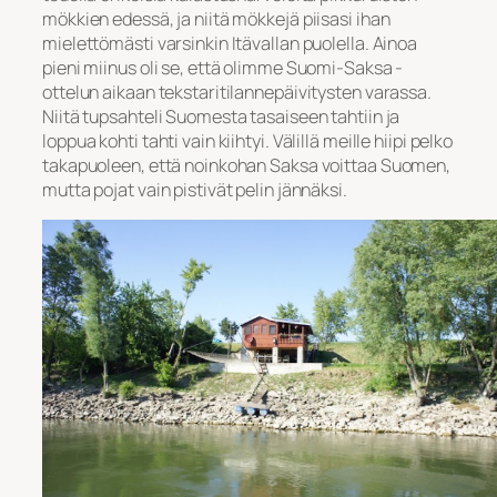
mökkien edessä, ja niitä mökkejä piisasi ihan
mielettömästi varsinkin Itävallan puolella. Ainoa
pieni miinus oli se, että olimme Suomi-Saksa -
ottelun aikaan tekstaritilannepäivitysten varassa.
Niitä tupsahteli Suomesta tasaiseen tahtiin ja
loppua kohti tahti vain kiihtyi. Välillä meille hiipi pelko
takapuoleen, että noinkohan Saksa voittaa Suomen,
mutta pojat vain pistivät pelin jännäksi.