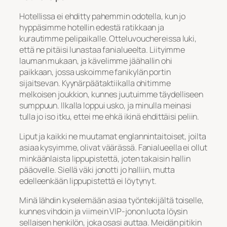
Hotellissa ei ehditty pahemmin odotella, kun jo
hyppäsimme hotellin edestä ratikkaan ja
kurautimme pelipaikalle. Otteluvouchereissa luki,
että ne pitäisi lunastaa fanialueelta. Liityimme
lauman mukaan, ja kävelimme jäähallin ohi
paikkaan, jossa uskoimme fanikylän portin
sijaitsevan. Kyynärpäätaktiikalla ohitimme
melkoisen joukkion, kunnes juutuimme täydelliseen
sumppuun. Ilkalla loppui usko, ja minulla meinasi
tulla jo iso itku, ettei me ehkä ikinä ehdittäisi peliin.
Liput ja kaikki ne muutamat englannintaitoiset, joilta
asiaa kysyimme, olivat väärässä. Fanialueella ei ollut
minkäänlaista lippupistettä, joten takaisin hallin
pääovelle. Siellä väki jonotti jo halliin, mutta
edelleenkään lippupistettä ei löytynyt.
Minä lähdin kyselemään asiaa työntekijältä toiselle,
kunnes vihdoin ja viimein VIP-jonon luota löysin
sellaisen henkilön, joka osasi auttaa. Meidän pitikin