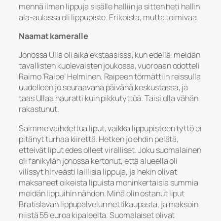
mennä ilman lippuja sisälle halliin ja sitten heti hallin
ala-aulassa oli lippupiste. Erikoista, mutta toimivaa.
Naamat kameralle
Jonossa Ulla oli aika ekstaasissa, kun edellä, meidän
tavallisten kuolevaisten joukossa, vuoroaan odotteli
Raimo ’Raipe’ Helminen. Raipeen törmättiin reissulla
uudelleen jo seuraavana päivänä keskustassa, ja
taas Ullaa nauratti kuin pikkutyttöä. Taisi olla vähän
rakastunut.
Saimme vaihdettua liput, vaikka lippupisteen tyttö ei
pitänyt turhaa kiirettä. Hetken jo ehdin pelätä,
etteivät liput edes olleet viralliset. Joku suomalainen
oli fanikylän jonossa kertonut, että alueella oli
vilissyt hirveästi laillisia lippuja, ja hekin olivat
maksaneet oikeista lipuista moninkertaisia summia
meidän lippuihin nähden. Minä olin ostanut liput
Bratislavan lippupalvelun nettikaupasta, ja maksoin
niistä 55 euroa kipaleelta. Suomalaiset olivat