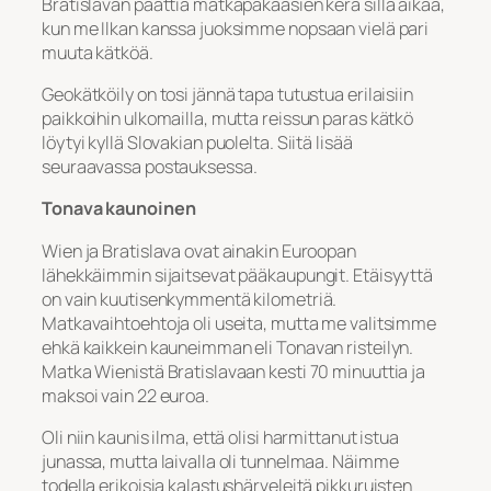
Bratislavan paattia matkapakaasien kera sillä aikaa,
kun me Ilkan kanssa juoksimme nopsaan vielä pari
muuta kätköä.
Geokätköily on tosi jännä tapa tutustua erilaisiin
paikkoihin ulkomailla, mutta reissun paras kätkö
löytyi kyllä Slovakian puolelta. Siitä lisää
seuraavassa postauksessa.
Tonava kaunoinen
Wien ja Bratislava ovat ainakin Euroopan
lähekkäimmin sijaitsevat pääkaupungit. Etäisyyttä
on vain kuutisenkymmentä kilometriä.
Matkavaihtoehtoja oli useita, mutta me valitsimme
ehkä kaikkein kauneimman eli Tonavan risteilyn.
Matka Wienistä Bratislavaan kesti 70 minuuttia ja
maksoi vain 22 euroa.
Oli niin kaunis ilma, että olisi harmittanut istua
junassa, mutta laivalla oli tunnelmaa. Näimme
todella erikoisia kalastushärveleitä pikkuruisten