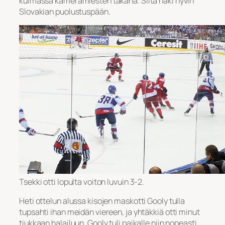
kulmassa kameramiesten takana. Siitä näki hyvin
Slovakian puolustuspään.
Tsekki otti lopulta voiton luvuin 3-2.
Heti ottelun alussa kisojen maskotti Gooly tulla
tupsahti ihan meidän viereen, ja yhtäkkiä otti minut
tiukkaan halailuun. Gooly tuli paikalle niin nopeasti,