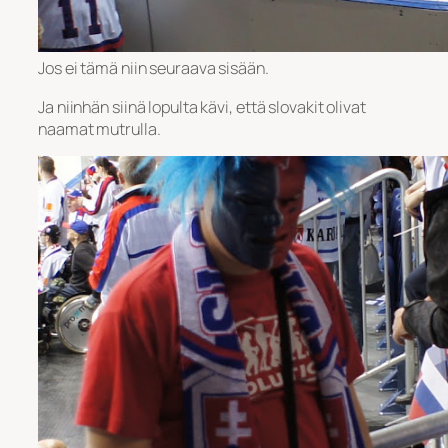
Jos ei tämä niin seuraava sisään.
Ja niinhän siinä lopulta kävi, että slovakit olivat
naamat mutrulla.