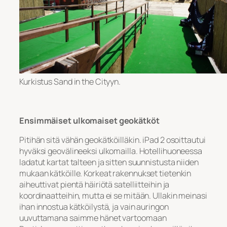
Kurkistus Sand in the Cityyn.
Ensimmäiset ulkomaiset geokätköt
Pitihän sitä vähän geokätköilläkin. iPad 2 osoittautui
hyväksi geovälineeksi ulkomailla. Hotellihuoneessa
ladatut kartat talteen ja sitten suunnistusta niiden
mukaan kätköille. Korkeat rakennukset tietenkin
aiheuttivat pientä häiriötä satelliitteihin ja
koordinaatteihin, mutta ei se mitään. Ullakin meinasi
ihan innostua kätköilystä, ja vain auringon
uuvuttamana saimme hänet vartoomaan