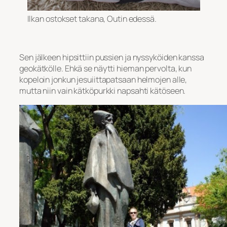
Ilkan ostokset takana, Outin edessä.
Sen jälkeen hipsittiin pussien ja nyssyköiden kanssa
geokätkölle. Ehkä se näytti hieman pervolta, kun
kopeloin jonkun jesuiittapatsaan helmojen alle,
mutta niin vain kätköpurkki napsahti kätöseen.