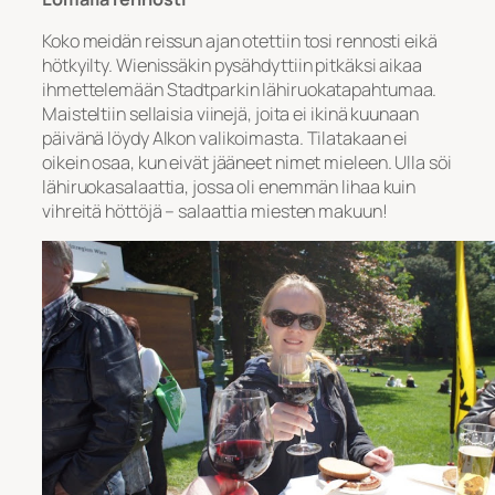
Koko meidän reissun ajan otettiin tosi rennosti eikä
hötkyilty. Wienissäkin pysähdyttiin pitkäksi aikaa
ihmettelemään Stadtparkin lähiruokatapahtumaa.
Maisteltiin sellaisia viinejä, joita ei ikinä kuunaan
päivänä löydy Alkon valikoimasta. Tilatakaan ei
oikein osaa, kun eivät jääneet nimet mieleen. Ulla söi
lähiruokasalaattia, jossa oli enemmän lihaa kuin
vihreitä höttöjä – salaattia miesten makuun!