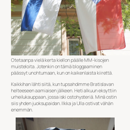
Otetaanpa vielä kerta kiellon päälle MM-kisojen
muisteloita. Jotenkin on tämä bloggaaminen
päässyt unohtumaan, kun on kaikenlaista kiirettä.
Kaikkihan lähti siitä, kun tupsahdimme Bratislavan
helteeseen aamiaisen jälkeen. Heti alkuun eksyttiin
urheilukauppaan, jossa iski ostohysteriä. Minä ostin
siis yhden juoksupaidan. Ilkka ja Ulla ostivat vähän
enemmän.