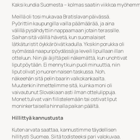
Kaksi kundia Suomesta – kolmas saatiin viikkoa myöhemm
Meillä oli tosi mukavaa Bratislavan päivässä.
Pyörittiin kaupungilla vailla päämäärää, ja aina
välillä pysähdyttiin nappaamaan jotain terassille.
Saihan sitä välillä hävetä, kun suomalaiset
lätkäturistit öykkäröivät kadulla. Yksikin porukka oli
syömässä naapuripöydässä ja leveili lipuillaan illan
otteluun. Niin jäi äijiltä peli näkemättä, kun unohtivat
liput pöytään. Ei mennyt kuin puoli minuuttia, niin
liput olivat jo nuoren naisen taskussa. Noh,
näkeehän sitä pelin baarin valkokankaalta.
Muutenkin ihmettelimme sitä, kuinka moni oli
vaivautunut Slovakiaan asti ilman ottelulippuja.
Monet tulivat vain fiilistelemään tai ostivat liput
moninkertaisella hinnalla paikan päältä.
Hillittyä kannustusta
Kuten arvata saattaa, kannustimme täydellisen
hillitysti Suomea. Siitä todisteeksi pari valokuvaa.