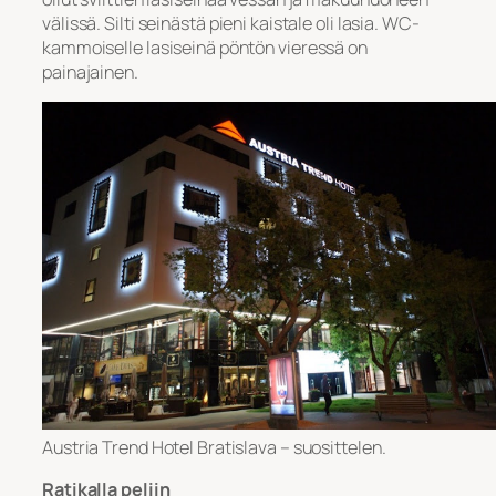
välissä. Silti seinästä pieni kaistale oli lasia. WC-
kammoiselle lasiseinä pöntön vieressä on
painajainen.
Austria Trend Hotel Bratislava – suosittelen.
Ratikalla peliin