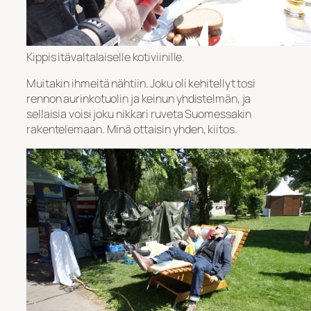
Kippis itävaltalaiselle kotiviinille.
Muitakin ihmeitä nähtiin. Joku oli kehitellyt tosi
rennon aurinkotuolin ja keinun yhdistelmän, ja
sellaisia voisi joku nikkari ruveta Suomessakin
rakentelemaan. Minä ottaisin yhden, kiitos.