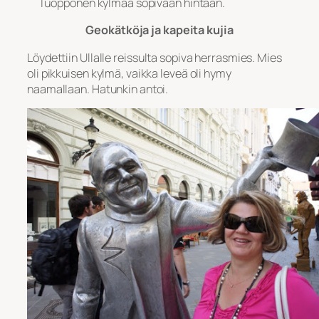
Tuopponen kylmää sopivaan hintaan.
Geokätköja ja kapeita kujia
Löydettiin Ullalle reissulta sopiva herrasmies. Mies
oli pikkuisen kylmä, vaikka leveä oli hymy
naamallaan. Hatunkin antoi.