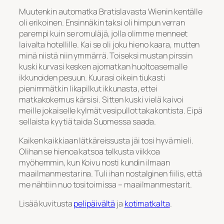
Muutenkin automatka Bratislavasta Wienin kentälle
oli erikoinen. Ensinnäkin taksi oli himpun verran
parempi kuin se romuläjä, jolla olimme menneet
laivalta hotellille. Kai se oli joku hieno kaara, mutten
minä niistä niin ymmärrä. Toiseksi mustan pirssin
kuski kurvasi kesken ajomatkan huoltoasemalle
ikkunoiden pesuun. Kuurasi oikein tiukasti
pienimmätkin likapilkut ikkunasta, ettei
matkakokemus kärsisi. Sitten kuski vielä kaivoi
meille jokaiselle kylmät vesipullot takakontista. Eipä
sellaista kyytiä taida Suomessa saada.
Kaiken kaikkiaan lätkäreissusta jäi tosi hyvä mieli.
Olihan se hienoa katsoa telkusta viikkoa
myöhemmin, kun Koivu nosti kundin ilmaan
maailmanmestarina. Tuli ihan nostalginen fiilis, että
me nähtiin nuo tositoimissa – maailmanmestarit.
Lisää kuvitusta
pelipäivältä
ja
kotimatkalta
.