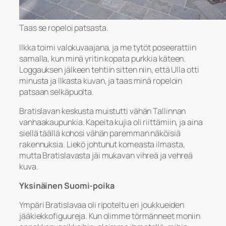
Taas se ropeloi patsasta.
Ilkka toimi valokuvaajana, ja me tytöt poseerattiin
samalla, kun minä yritin kopata purkkia käteen.
Loggauksen jälkeen tehtiin sitten niin, että Ulla otti
minusta ja Ilkasta kuvan, ja taas minä ropeloin
patsaan selkäpuolta.
Bratislavan keskusta muistutti vähän Tallinnan
vanhaakaupunkia. Kapeita kujia oli riittämiin, ja aina
siellä täällä kohosi vähän paremman näköisiä
rakennuksia. Liekö johtunut komeasta ilmasta,
mutta Bratislavasta jäi mukavan vihreä ja vehreä
kuva.
Yksinäinen Suomi-poika
Ympäri Bratislavaa oli ripoteltu eri joukkueiden
jääkiekkofiguureja. Kun olimme törmänneet moniin