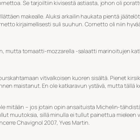
rnettoa. Se tarjoiltiin kivisestä astiasta, johon oli porat
yllättäen makealle. Aluksi arkailin haukata pientä jäätel
netto kirjaimellisesti suli suuhun. Cornetto oli niin hyv
 mutta tomaatti-mozzarella -salaatti marinoitujen katka
urskahtamaan vitivalkoisen kuoren sisältä. Pienet kirsi
 ennen maistanut. En ole katkaravun ystävä, mutta tällä 
e mitään – jos jotain opin ansaituista Michelin-tähdistä 
 tullut muutoksia, sillä minulla ei tullut painettua mielee
ancerre Chavignol 2007, Yves Martin.