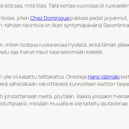
 sitä saa, mitä tilaa. Tällä kertaa vuorossa oli ruokaelä
ntolaa, joten
Chez Dominique
pakkasi padat ja pannut, 
in-tähden ravintola on Ilkan syntymäpäivänä Savonlinna
dän, miten loistava ruoka eroaa hyvästä, enkä tämän jälkee
selu saa ihanat maut taas leikkimään kielellä.
ön ylle oli kasattu telttakatos. Omistaja
Hans Välimäki
kert
ä sähköäkään ole riittävästi kunnollisen keittiön tarpei
lähti johdattamaan meitä pöytään. Vaikka joissakin hieman
stuttavaksi, missään muualla ei ole taiteltu lautasliinaa