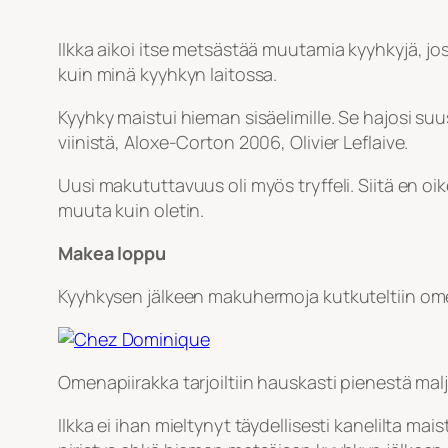
Ilkka aikoi itse metsästää muutamia kyyhkyjä, 
kuin minä kyyhkyn laitossa.
Kyyhky maistui hieman sisäelimille. Se hajosi suu
viinistä, Aloxe-Corton 2006, Olivier Leflaive.
Uusi makututtavuus oli myös tryffeli. Siitä en o
muuta kuin oletin.
Makea loppu
Kyyhkysen jälkeen makuhermoja kutkuteltiin omen
Omenapiirakka tarjoiltiin hauskasti pienestä malj
Ilkka ei ihan mieltynyt täydellisesti kanelilta 