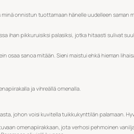
jos minä onnistun tuottamaan hänelle uudelleen saman 
ssa ihan pikkuruisiksi palasiksi, jotka hitaasti sulivat
ikein osaa sanoa mitään. Sieni maistui ehkä hieman liha
apiirakalla ja vihreällä omenalla.
asta, johon voisi kuvitella tuikkukynttilän palamaan. Hyv
maistuvaan omenapiirakkaan, jota verhosi pehmoinen vanilj