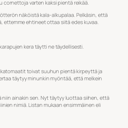
tu cornettoja varten kaksi pientä reikää.
ötötterön näköistä kala-alkupalaa. Pelkäsin, että
ää, ettemme ehtineet ottaa siitä edes kuvaa.
rapujen kera täytti ne täydellisesti.
kkatomaatit toivat suuhun pientä kirpeyttä ja
kertaa täytyy minunkin myöntää, että melkein
niin ainakin sen. Nyt täytyy luottaa siihen, että
n viinien nimiä. Listan mukaan ensimmäinen eli