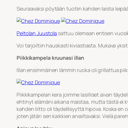
Seuraavaksi pöytään tuotiin kahden laista leipää
Peltolan Juustola
sattuu olemaan entisen vuosik
Voi tarjoiltiin hauskasti kiviastiasta. Mukava yksi
Piikkikampela kruunasi illan
Illan ensimmäinen lämmin ruoka oli grillattua pii
Piikkikampelan kera joimme lasilliset aivan täyde
ehtinyt elämäni aikana maistaa, mutta tästä ei kyl
kahden liitto oli täydellisyyttä hipova. Koska en o
joten jätän sen kaikkien arvailtavaksi. Vielä par