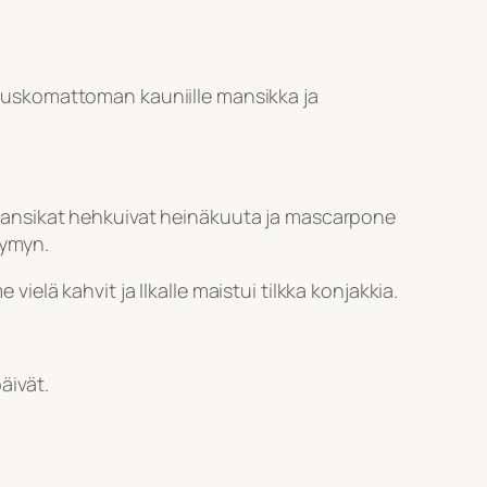
 uskomattoman kauniille mansikka ja
ä! Mansikat hehkuivat heinäkuuta ja mascarpone
hymyn.
lä kahvit ja Ilkalle maistui tilkka konjakkia.
äivät.