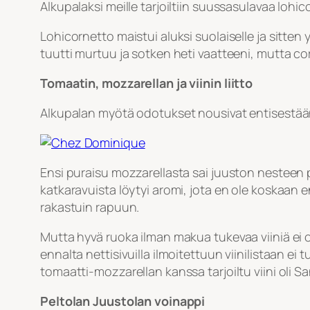
Alkupalaksi meille tarjoiltiin suussasulavaa lohico
Lohicornetto maistui aluksi suolaiselle ja sitten 
tuutti murtuu ja sotken heti vaatteeni, mutta cor
Tomaatin, mozzarellan ja viinin liitto
Alkupalan myötä odotukset nousivat entisestään,
Ensi puraisu mozzarellasta sai juuston nesteen p
katkaravuista löytyi aromi, jota en ole koskaan
rakastuin rapuun.
Mutta hyvä ruoka ilman makua tukevaa viiniä ei ol
ennalta nettisivuilla ilmoitettuun viinilistaan ei
tomaatti-mozzarellan kanssa tarjoiltu viini oli S
Peltolan Juustolan voinappi