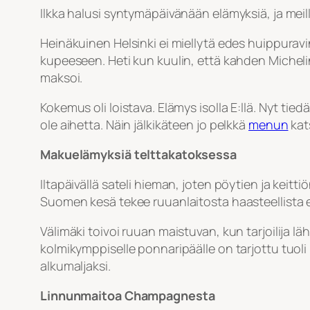
Ilkka halusi syntymäpäivänään elämyksiä, ja meillä
Heinäkuinen Helsinki ei miellytä edes huippuravi
kupeeseen. Heti kun kuulin, että kahden Michel
maksoi.
Kokemus oli loistava. Elämys isolla E:llä. Nyt tie
ole aihetta. Näin jälkikäteen jo pelkkä
menun
kat
Makuelämyksiä telttakatoksessa
Iltapäivällä sateli hieman, joten pöytien ja keitti
Suomen kesä tekee ruuanlaitosta haasteellista eik
Välimäki toivoi ruuan maistuvan, kun tarjoilija 
kolmikymppiselle ponnaripäälle on tarjottu tuoli i
alkumaljaksi.
Linnunmaitoa Champagnesta