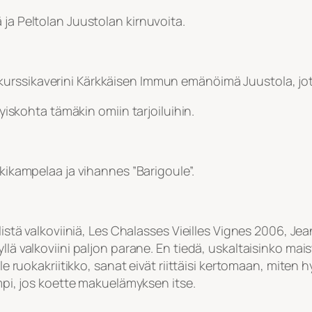
 ja Peltolan Juustolan kirnuvoita.
urssikaverini Kärkkäisen Immun emänöimä Juustola, jote
tyiskohta tämäkin omiin tarjoiluihin.
kkikampelaa ja vihannes ”Barigoule”.
llistä valkoviiniä, Les Chalasses Vieilles Vignes 2006, 
lä valkoviini paljon parane. En tiedä, uskaltaisinko maist
le ruokakriitikko, sanat eivät riittäisi kertomaan, miten h
empi, jos koette makuelämyksen itse.