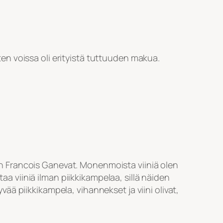
n voissa oli erityistä tuttuuden makua.
Jean Francois Ganevat. Monenmoista viiniä olen
aa viiniä ilman piikkikampelaa, sillä näiden
yvää piikkikampela, vihannekset ja viini olivat,