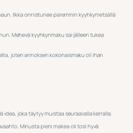
maun. Ilkka onnistunee paremmin kyyhkymetsällä
 suuhun. Mehevä kyyhkynmaku sai jälleen tukea
isalta, joten annoksen kokonaismaku oli ihan
ä idea, joka täytyy muistaa seuraavalla kerralla.
avaahto. Minusta pieni makea oli tosi hyvä