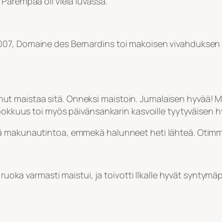
Parempaa oli vielä luvassa.
007, Domaine des Bernardins toi makoisen vivahduksen
raskinut maistaa sitä. Onneksi maistoin. Jumalaisen hyvä
apokkuus toi myös päivänsankarin kasvoille tyytyväisen 
makunautintoa, emmekä halunneet heti lähteä. Otimme vie
 ruoka varmasti maistui, ja toivotti Ilkalle hyvät syntymäp