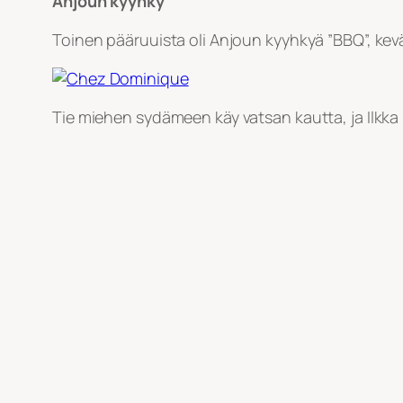
Anjoun kyyhky
Toinen pääruuista oli Anjoun kyyhkyä ”BBQ”, kevätk
Tie miehen sydämeen käy vatsan kautta, ja Ilkka