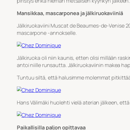
piristys ehkä hieman metsäisen kyyhkyn jälkeen. 
Mansikkaa, mascarponea ja jälkiruokaviiniä
Jälkiruokaviini Muscat de Beaumes-de-Venise 2
mascarpone -annokselle.
Jälkiruoka oli niin kaunis, etten olisi millään 
antoi niille runsautta. Jälkiruokaviinin makea h
Tuntuu siltä, että halusimme molemmat pitkittää 
Hans Välimäki huolehti vielä aterian jälkeen, että
Paikallisilla paljon opittavaa