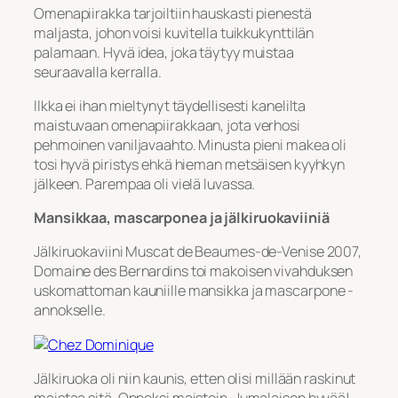
Omenapiirakka tarjoiltiin hauskasti pienestä
maljasta, johon voisi kuvitella tuikkukynttilän
palamaan. Hyvä idea, joka täytyy muistaa
seuraavalla kerralla.
Ilkka ei ihan mieltynyt täydellisesti kanelilta
maistuvaan omenapiirakkaan, jota verhosi
pehmoinen vaniljavaahto. Minusta pieni makea oli
tosi hyvä piristys ehkä hieman metsäisen kyyhkyn
jälkeen. Parempaa oli vielä luvassa.
Mansikkaa, mascarponea ja jälkiruokaviiniä
Jälkiruokaviini Muscat de Beaumes-de-Venise 2007,
Domaine des Bernardins toi makoisen vivahduksen
uskomattoman kauniille mansikka ja mascarpone -
annokselle.
Jälkiruoka oli niin kaunis, etten olisi millään raskinut
maistaa sitä. Onneksi maistoin. Jumalaisen hyvää!