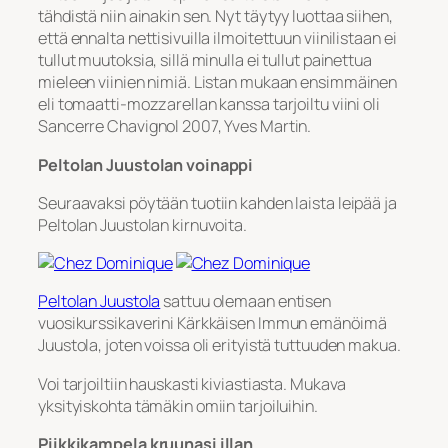
tähdistä niin ainakin sen. Nyt täytyy luottaa siihen,
että ennalta nettisivuilla ilmoitettuun viinilistaan ei
tullut muutoksia, sillä minulla ei tullut painettua
mieleen viinien nimiä. Listan mukaan ensimmäinen
eli tomaatti-mozzarellan kanssa tarjoiltu viini oli
Sancerre Chavignol 2007, Yves Martin.
Peltolan Juustolan voinappi
Seuraavaksi pöytään tuotiin kahden laista leipää ja
Peltolan Juustolan kirnuvoita.
Peltolan Juustola
sattuu olemaan entisen
vuosikurssikaverini Kärkkäisen Immun emänöimä
Juustola, joten voissa oli erityistä tuttuuden makua.
Voi tarjoiltiin hauskasti kiviastiasta. Mukava
yksityiskohta tämäkin omiin tarjoiluihin.
Piikkikampela kruunasi illan