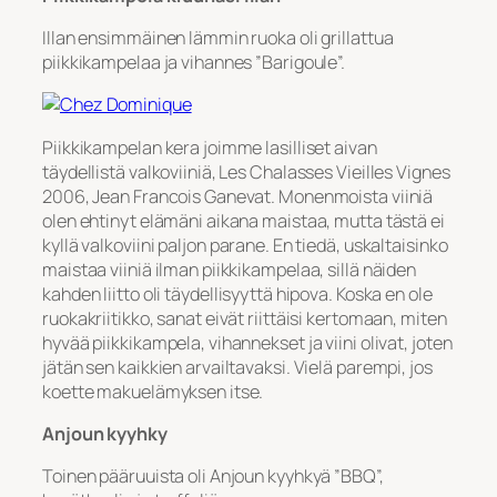
Illan ensimmäinen lämmin ruoka oli grillattua
piikkikampelaa ja vihannes ”Barigoule”.
Piikkikampelan kera joimme lasilliset aivan
täydellistä valkoviiniä, Les Chalasses Vieilles Vignes
2006, Jean Francois Ganevat. Monenmoista viiniä
olen ehtinyt elämäni aikana maistaa, mutta tästä ei
kyllä valkoviini paljon parane. En tiedä, uskaltaisinko
maistaa viiniä ilman piikkikampelaa, sillä näiden
kahden liitto oli täydellisyyttä hipova. Koska en ole
ruokakriitikko, sanat eivät riittäisi kertomaan, miten
hyvää piikkikampela, vihannekset ja viini olivat, joten
jätän sen kaikkien arvailtavaksi. Vielä parempi, jos
koette makuelämyksen itse.
Anjoun kyyhky
Toinen pääruuista oli Anjoun kyyhkyä ”BBQ”,