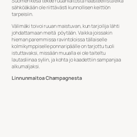
Suomen kesä tekee ruuanlaitosta haasteellista eikä
sähköäkään ole riittävästi kunnollisen keittiön
tarpeisiin.
Välimäki toivoi ruuan maistuvan, kun tarjoilija lähti
johdattamaan meitä pöytään. Vaikka joissakin
hieman paremmissa ravintoloissa tällaiselle
kolmikymppiselle ponnaripäälle on tarjottu tuoli
istuttavaksi, missään muualla ei ole taiteltu
lautasliinaa syliin, ja kohta jo kaadettiin sampanjaa
alkumaljaksi.
Linnunmaitoa Champagnesta