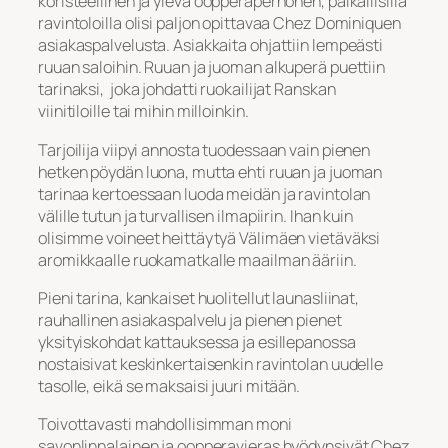
koristeellinen ja ylevä oopperaperhonen, paikallisilla
ravintoloilla olisi paljon opittavaa Chez Dominiquen
asiakaspalvelusta. Asiakkaita ohjattiin lempeästi
ruuan saloihin. Ruuan ja juoman alkuperä puettiin
tarinaksi, joka johdatti ruokailijat Ranskan
viinitiloille tai mihin milloinkin.
Tarjoilija viipyi annosta tuodessaan vain pienen
hetken pöydän luona, mutta ehti ruuan ja juoman
tarinaa kertoessaan luoda meidän ja ravintolan
välille tutun ja turvallisen ilmapiirin. Ihan kuin
olisimme voineet heittäytyä Välimäen vietäväksi
aromikkaalle ruokamatkalle maailman ääriin.
Pieni tarina, kankaiset huolitellut launasliinat,
rauhallinen asiakaspalvelu ja pienen pienet
yksityiskohdat kattauksessa ja esillepanossa
nostaisivat keskinkertaisenkin ravintolan uudelle
tasolle, eikä se maksaisi juuri mitään.
Toivottavasti mahdollisimman moni
savonlinnalainen ja oopperavieras hyödynsivät Chez