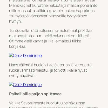
Mansikat hehkuivat heinäkuuta ja mascarpone antoi
niille runsautta. Jälkiruokaviinin makea hapokkuus
toi myös päivänsankarin kasvoille tyytyväisen
hymyn.
Tuntuu siltä, että halusimme molemmat pitkittää
makunautintoa, emmekä halunneet heti lähteä.
Otimme vielä kahvit ja Ilkalle maistui tilkka
konjakkia.
Hans Välimäki huolehti vielä aterian jälkeen, että
ruoka varmasti maistui, ja toivotti Ilkalle hyvät
syntymäpäivät.
Paikallisilla paljon opittavaa
Vaikka Savonlinnasta kuoriutuu heinäkuussa