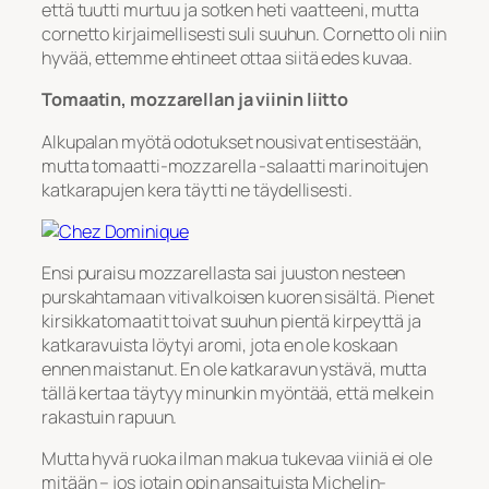
että tuutti murtuu ja sotken heti vaatteeni, mutta
cornetto kirjaimellisesti suli suuhun. Cornetto oli niin
hyvää, ettemme ehtineet ottaa siitä edes kuvaa.
Tomaatin, mozzarellan ja viinin liitto
Alkupalan myötä odotukset nousivat entisestään,
mutta tomaatti-mozzarella -salaatti marinoitujen
katkarapujen kera täytti ne täydellisesti.
Ensi puraisu mozzarellasta sai juuston nesteen
purskahtamaan vitivalkoisen kuoren sisältä. Pienet
kirsikkatomaatit toivat suuhun pientä kirpeyttä ja
katkaravuista löytyi aromi, jota en ole koskaan
ennen maistanut. En ole katkaravun ystävä, mutta
tällä kertaa täytyy minunkin myöntää, että melkein
rakastuin rapuun.
Mutta hyvä ruoka ilman makua tukevaa viiniä ei ole
mitään – jos jotain opin ansaituista Michelin-