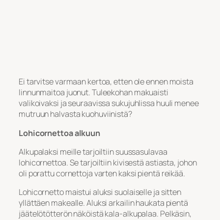
Ei tarvitse varmaan kertoa, etten ole ennen moista
linnunmaitoa juonut. Tuleekohan makuaisti
valikoivaksi ja seuraavissa sukujuhlissa huuli menee
mutruun halvasta kuohuviinistä?
Lohicornettoa alkuun
Alkupalaksi meille tarjoiltiin suussasulavaa
lohicornettoa. Se tarjoiltiin kivisestä astiasta, johon
oli porattu cornettoja varten kaksi pientä reikää.
Lohicornetto maistui aluksi suolaiselle ja sitten
yllättäen makealle. Aluksi arkailin haukata pientä
jäätelötötterön näköistä kala-alkupalaa. Pelkäsin,