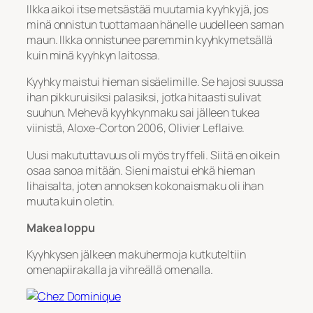
Ilkka aikoi itse metsästää muutamia kyyhkyjä, jos
minä onnistun tuottamaan hänelle uudelleen saman
maun. Ilkka onnistunee paremmin kyyhkymetsällä
kuin minä kyyhkyn laitossa.
Kyyhky maistui hieman sisäelimille. Se hajosi suussa
ihan pikkuruisiksi palasiksi, jotka hitaasti sulivat
suuhun. Mehevä kyyhkynmaku sai jälleen tukea
viinistä, Aloxe-Corton 2006, Olivier Leflaive.
Uusi makututtavuus oli myös tryffeli. Siitä en oikein
osaa sanoa mitään. Sieni maistui ehkä hieman
lihaisalta, joten annoksen kokonaismaku oli ihan
muuta kuin oletin.
Makea loppu
Kyyhkysen jälkeen makuhermoja kutkuteltiin
omenapiirakalla ja vihreällä omenalla.