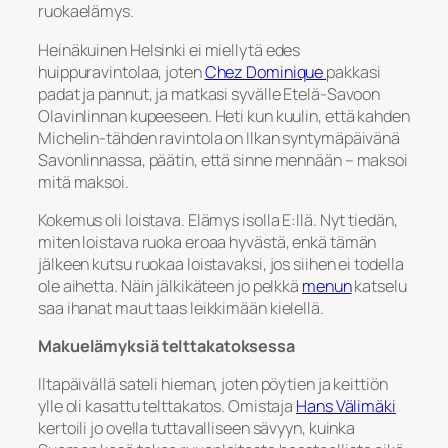
ruokaelämys.
Heinäkuinen Helsinki ei miellytä edes
huippuravintolaa, joten
Chez Dominique
pakkasi
padat ja pannut, ja matkasi syvälle Etelä-Savoon
Olavinlinnan kupeeseen. Heti kun kuulin, että kahden
Michelin-tähden ravintola on Ilkan syntymäpäivänä
Savonlinnassa, päätin, että sinne mennään – maksoi
mitä maksoi.
Kokemus oli loistava. Elämys isolla E:llä. Nyt tiedän,
miten loistava ruoka eroaa hyvästä, enkä tämän
jälkeen kutsu ruokaa loistavaksi, jos siihen ei todella
ole aihetta. Näin jälkikäteen jo pelkkä
menun
katselu
saa ihanat maut taas leikkimään kielellä.
Makuelämyksiä telttakatoksessa
Iltapäivällä sateli hieman, joten pöytien ja keittiön
ylle oli kasattu telttakatos. Omistaja
Hans Välimäki
kertoili jo ovella tuttavalliseen sävyyn, kuinka