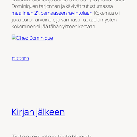
Dominiquen tarjonnan ja kävivät tutustumassa
maailman 21. parhaaseen ravintolaan
. Kokemus oli
joka euron arvoinen, ja varmasti ruokaelämysten
kokeminen ei jää tähän yhteen kertaan.
12.7.2009
Kirjan jälkeen
Tietoja minusta ja tästä blogista