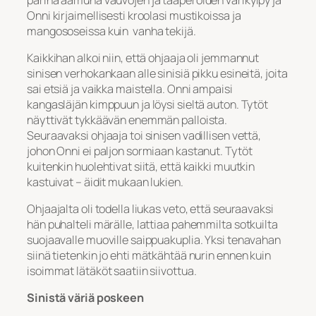
Onni kirjaimellisesti kroolasi mustikoissa ja
mangososeissa kuin vanha tekijä.
Kaikkihan alkoi niin, että ohjaaja oli jemmannut
sinisen verhokankaan alle sinisiä pikku esineitä, joita
sai etsiä ja vaikka maistella. Onni ampaisi
kangasläjän kimppuun ja löysi sieltä auton. Tytöt
näyttivät tykkäävän enemmän palloista.
Seuraavaksi ohjaaja toi sinisen vadillisen vettä,
johon Onni ei paljon sormiaan kastanut. Tytöt
kuitenkin huolehtivat siitä, että kaikki muutkin
kastuivat – äidit mukaan lukien.
Ohjaajalta oli todella liukas veto, että seuraavaksi
hän puhalteli märälle, lattiaa pahemmilta sotkuilta
suojaavalle muoville saippuakuplia. Yksi tenavahan
siinä tietenkin jo ehti mätkähtää nurin ennen kuin
isoimmat lätäköt saatiin siivottua.
Sinistä väriä poskeen