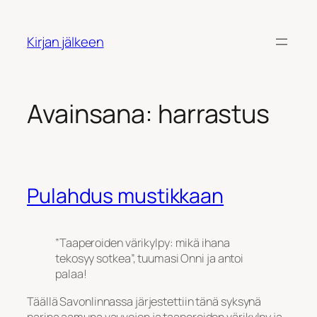
Siirry
sisältöön
Kirjan jälkeen
Avainsana:
harrastus
Pulahdus mustikkaan
”Taaperoiden värikylpy: mikä ihana
tekosyy sotkea”, tuumasi Onni ja antoi
palaa!
Täällä Savonlinnassa järjestettiin tänä syksynä
parina aamuna vauvojen ja taaperoiden värikylpy ja