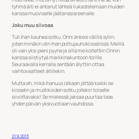
tyhmä äiti ei antanut lähteä liukastelemaan muiden
kanssa muoviselle jäätanssiareenalle.
Joku muu siivoaa
Tuli ihan kauhea sotku. Onni änkesi välillä syliin,
joten minäkin olin ihan pottujauhokiisselissä. Meillä
oli vain yksi pieni pyyhe ja sillä me koitettiin Onnin
kanssa siistiytyä markkinakuntoon torille.
Seuraavalla kerralla sentään älyttiin ottaa
vaihtovaatteet äitillekin.
Mutta ah, mikä ihanuus olikaan jättää kaikki se
kiisselin ja mustikoiden sotku jollekin toiselle
siivottavaksi! Se mielessä jaksaa puurtaa taas
yhden päivän yksivuotiaan vauhdissa.
21.9.2013