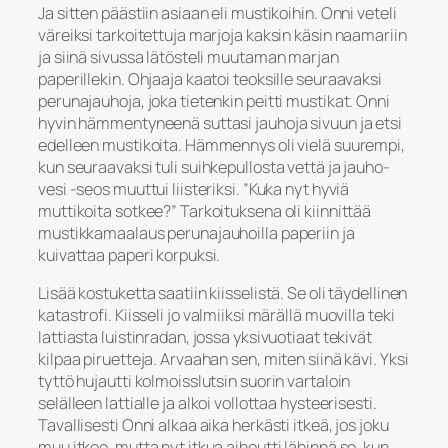
Ja sitten päästiin asiaan eli mustikoihin. Onni veteli
väreiksi tarkoitettuja marjoja kaksin käsin naamariin
ja siinä sivussa lätösteli muutaman marjan
paperillekin. Ohjaaja kaatoi teoksille seuraavaksi
perunajauhoja, joka tietenkin peitti mustikat. Onni
hyvin hämmentyneenä suttasi jauhoja sivuun ja etsi
edelleen mustikoita. Hämmennys oli vielä suurempi,
kun seuraavaksi tuli suihkepullosta vettä ja jauho-
vesi -seos muuttui liisteriksi. ”Kuka nyt hyviä
muttikoita sotkee?” Tarkoituksena oli kiinnittää
mustikkamaalaus perunajauhoilla paperiin ja
kuivattaa paperi korpuksi.
Lisää kostuketta saatiin kiisselistä. Se oli täydellinen
katastrofi. Kiisseli jo valmiiksi märällä muovilla teki
lattiasta luistinradan, jossa yksivuotiaat tekivät
kilpaa piruetteja. Arvaahan sen, miten siinä kävi. Yksi
tyttö hujautti kolmoisslutsin suorin vartaloin
selälleen lattialle ja alkoi vollottaa hysteerisesti.
Tavallisesti Onni alkaa aika herkästi itkeä, jos joku
muu itkee, mutta nyt itkua aiheutti lähinnä se, kun