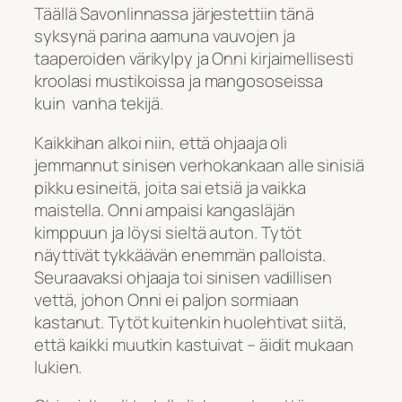
Täällä Savonlinnassa järjestettiin tänä
syksynä parina aamuna vauvojen ja
taaperoiden värikylpy ja Onni kirjaimellisesti
kroolasi mustikoissa ja mangososeissa
kuin vanha tekijä.
Kaikkihan alkoi niin, että ohjaaja oli
jemmannut sinisen verhokankaan alle sinisiä
pikku esineitä, joita sai etsiä ja vaikka
maistella. Onni ampaisi kangasläjän
kimppuun ja löysi sieltä auton. Tytöt
näyttivät tykkäävän enemmän palloista.
Seuraavaksi ohjaaja toi sinisen vadillisen
vettä, johon Onni ei paljon sormiaan
kastanut. Tytöt kuitenkin huolehtivat siitä,
että kaikki muutkin kastuivat – äidit mukaan
lukien.