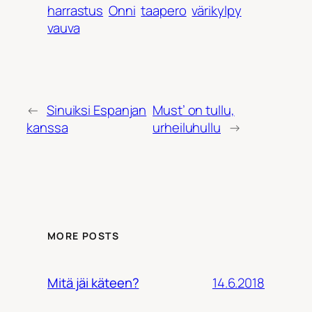
harrastus
Onni
taapero
värikylpy
vauva
←
Sinuiksi Espanjan
Must’ on tullu,
kanssa
urheiluhullu
→
MORE POSTS
14.6.2018
Mitä jäi käteen?