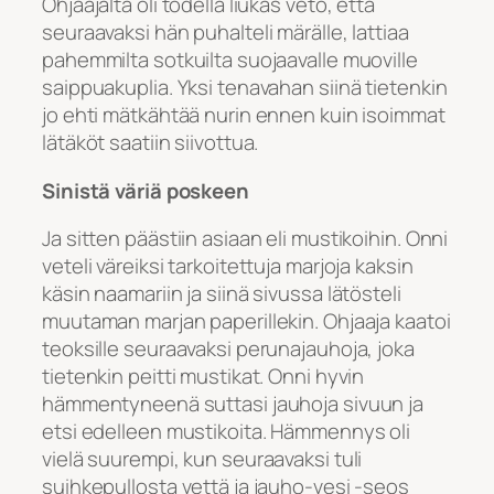
Ohjaajalta oli todella liukas veto, että
seuraavaksi hän puhalteli märälle, lattiaa
pahemmilta sotkuilta suojaavalle muoville
saippuakuplia. Yksi tenavahan siinä tietenkin
jo ehti mätkähtää nurin ennen kuin isoimmat
lätäköt saatiin siivottua.
Sinistä väriä poskeen
Ja sitten päästiin asiaan eli mustikoihin. Onni
veteli väreiksi tarkoitettuja marjoja kaksin
käsin naamariin ja siinä sivussa lätösteli
muutaman marjan paperillekin. Ohjaaja kaatoi
teoksille seuraavaksi perunajauhoja, joka
tietenkin peitti mustikat. Onni hyvin
hämmentyneenä suttasi jauhoja sivuun ja
etsi edelleen mustikoita. Hämmennys oli
vielä suurempi, kun seuraavaksi tuli
suihkepullosta vettä ja jauho-vesi -seos