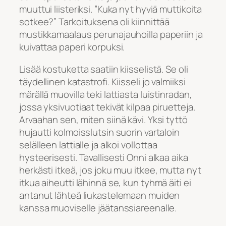
muuttui liisteriksi. ”Kuka nyt hyviä muttikoita
sotkee?” Tarkoituksena oli kiinnittää
mustikkamaalaus perunajauhoilla paperiin ja
kuivattaa paperi korpuksi.
Lisää kostuketta saatiin kiisselistä. Se oli
täydellinen katastrofi. Kiisseli jo valmiiksi
märällä muovilla teki lattiasta luistinradan,
jossa yksivuotiaat tekivät kilpaa piruetteja.
Arvaahan sen, miten siinä kävi. Yksi tyttö
hujautti kolmoisslutsin suorin vartaloin
selälleen lattialle ja alkoi vollottaa
hysteerisesti. Tavallisesti Onni alkaa aika
herkästi itkeä, jos joku muu itkee, mutta nyt
itkua aiheutti lähinnä se, kun tyhmä äiti ei
antanut lähteä liukastelemaan muiden
kanssa muoviselle jäätanssiareenalle.