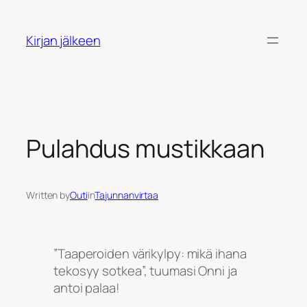
Siirry
sisältöön
Kirjan jälkeen
Pulahdus mustikkaan
Written by
Outi
in
Tajunnanvirtaa
”Taaperoiden värikylpy: mikä ihana
tekosyy sotkea”, tuumasi Onni ja
antoi palaa!