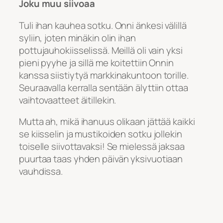
Joku muu siivoaa
Tuli ihan kauhea sotku. Onni änkesi välillä
syliin, joten minäkin olin ihan
pottujauhokiisselissä. Meillä oli vain yksi
pieni pyyhe ja sillä me koitettiin Onnin
kanssa siistiytyä markkinakuntoon torille.
Seuraavalla kerralla sentään älyttiin ottaa
vaihtovaatteet äitillekin.
Mutta ah, mikä ihanuus olikaan jättää kaikki
se kiisselin ja mustikoiden sotku jollekin
toiselle siivottavaksi! Se mielessä jaksaa
puurtaa taas yhden päivän yksivuotiaan
vauhdissa.