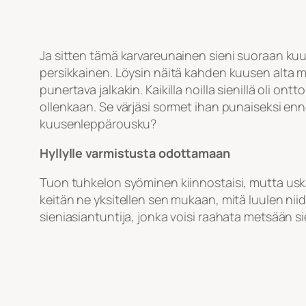
Ja sitten tämä karvareunainen sieni suoraan kuuse
persikkainen. Löysin näitä kahden kuusen alta me
punertava jalkakin. Kaikilla noilla sienillä oli
ollenkaan. Se värjäsi sormet ihan punaiseksi enne
kuusenleppärousku?
Hyllylle varmistusta odottamaan
Tuon tuhkelon syöminen kiinnostaisi, mutta uska
keitän ne yksitellen sen mukaan, mitä luulen nii
sieniasiantuntija, jonka voisi raahata metsään si