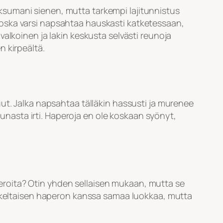
ksumani sienen, mutta tarkempi lajitunnistus
oska varsi napsahtaa hauskasti katketessaan,
i valkoinen ja lakin keskusta selvästi reunoja
n kirpeältä.
ut. Jalka napsahtaa tälläkin hassusti ja murenee
reunasta irti. Haperoja en ole koskaan syönyt,
roita? Otin yhden sellaisen mukaan, mutta se
i keltaisen haperon kanssa samaa luokkaa, mutta