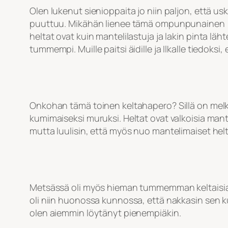
Olen lukenut sienioppaita jo niin paljon, että
puuttuu. Mikähän lienee tämä ompunpunainen mut
heltat ovat kuin mantelilastuja ja lakin pinta läht
tummempi. Muille paitsi äidille ja Ilkalle tiedoksi,
Onkohan tämä toinen keltahapero? Sillä on melke
kumimaiseksi muruksi. Heltat ovat valkoisia mante
mutta luulisin, että myös nuo mantelimaiset hel
Metsässä oli myös hieman tummemman keltaisia t
oli niin huonossa kunnossa, että nakkasin sen k
olen aiemmin löytänyt pienempiäkin.