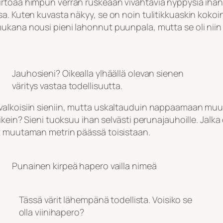
rtoaa himpun verran ruskeaan vivahtavia nyppysiä ihan v
a. Kuten kuvasta näkyy, se on noin tulitikkuaskin kokoin
ukana nousi pieni lahonnut puunpala, mutta se oli niin l
Jauhosieni? Oikealla ylhäällä olevan sienen
väritys vastaa todellisuutta.
valkoisiin sieniin, mutta uskaltauduin nappaamaan muut
kein? Sieni tuoksuu ihan selvästi perunajauhoille. Jalka o
at muutaman metrin päässä toisistaan.
Punainen kirpeä hapero vailla nimeä
Tässä värit lähempänä todellista. Voisiko se
olla viinihapero?