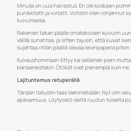
Minulla on uusi harrastus. En ole koskaan poim
punikkitatti ja voitatti. Voitatin olen rohjennut 
kuivumassa.
Rakensin takan päälle omatekoisen kuivurin uunin r
välillä suhahtaa, ja sitten tajusin, että kuivat sie
sujahtaa ritilän päällä olevaa leivinpaperia pitki
Kuivaushommaan liittyy kai sellainen pieni mutta. 
banaaneistakin. Ötökät ovat pienempiä kuin ne,
Lajituntemus retuperällä
Tänään tallustin taas sienimetsään. Nyt olin va
epävarmuus. Löytyisikö sieltä ruudun toiselta pu