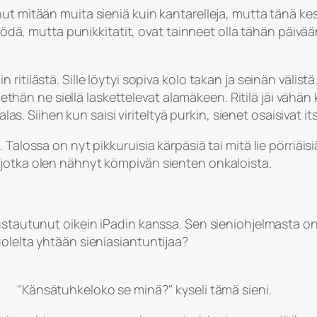
inut mitään muita sieniä kuin kantarelleja, mutta tän
syödä, mutta punikkitatit, ovat tainneet olla tähän päivä
itilästä. Sille löytyi sopiva kolo takan ja seinän välistä.
nethän ne siellä laskettelevat alamäkeen. Ritilä jäi vähän k
n alas. Siihen kun saisi viriteltyä purkin, sienet osaisiva
Talossa on nyt pikkuruisia kärpäsiä tai mitä lie pörriäisi
 jotka olen nähnyt kömpivän sienten onkaloista.
rustautunut oikein iPadin kanssa. Sen sieniohjelmasta o
olelta yhtään sieniasiantuntijaa?
"Känsätuhkeloko se minä?" kyseli tämä sieni.