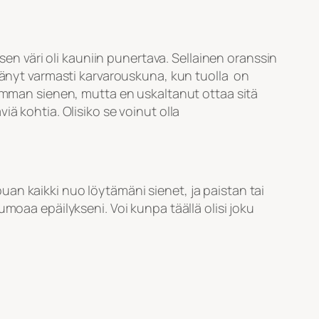
sen väri oli kauniin punertava. Sellainen oranssin
itänyt varmasti karvarouskuna, kun tuolla on
hemman sienen, mutta en uskaltanut ottaa sitä
ä kohtia. Olisiko se voinut olla
an kaikki nuo löytämäni sienet, ja paistan tai
moaa epäilykseni. Voi kunpa täällä olisi joku