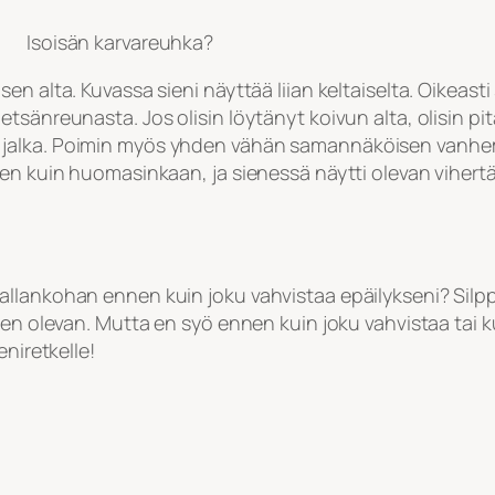
Isoisän karvareuhka?
n alta. Kuvassa sieni näyttää liian keltaiselta. Oikeasti 
tsänreunasta. Jos olisin löytänyt koivun alta, olisin p
 ontto jalka. Poimin myös yhden vähän samannäköisen van
n kuin huomasinkaan, ja sienessä näytti olevan vihertävi
llankohan ennen kuin joku vahvistaa epäilykseni? Silppu
den olevan. Mutta en syö ennen kuin joku vahvistaa tai ku
eniretkelle!