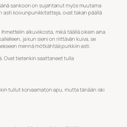
ä kesänä sankoon on sujahtanut myös muutama
än asti koivunpunikkitatteja, ovat takan päällä
 Ihmettelin alkuviikosta, mikä täällä oikein aina
allelleen, ja kun sieni on riittävän kuiva, se
t itsekseen mennä mötkähtää purkkiin asti.
ä. Ovat tietenkin saattaneet tulla
nkin tullut korvaamaton apu, mutta tänään iski