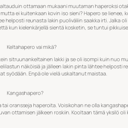
 uskaltauduin ottamaan mukaani muutaman haperoksi ota
ta ei kuitenkaan kovin iso sieni? Hapero se lienee, k
ee helposti reunasta lakin puoliväliin saakka irti. Jalka ol
 että kun kielenkärjellä sientä kosketin, se tuntui pikkuise
Keltahapero vai mikä?
in sitruunankeltainen lakki ja se oli isompi kuin nuo mu
lilastun näköisiä ja jälleen lakin pinta lähtee helposti 
tat syödään. Enpä ole vielä uskaltanut maistaa.
Kangashapero?
ai oransseja haperoita. Voisikohan ne olla kangashape
uvan ottamisen jälkeen roskiin. Kooltaan tämä yksilö ol