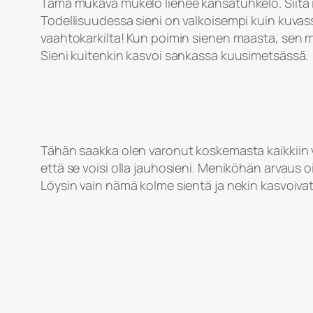
Tämä mukava mukelo lienee känsätuhkelo. Siitä i
Todellisuudessa sieni on valkoisempi kuin kuvass
vaahtokarkilta! Kun poimin sienen maasta, sen m
Sieni kuitenkin kasvoi sankassa kuusimetsässä.
Tähän saakka olen varonut koskemasta kaikkiin 
että se voisi olla jauhosieni. Meniköhän arvaus oi
Löysin vain nämä kolme sientä ja nekin kasvoiv