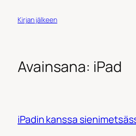
Siirry
sisältöön
Kirjan jälkeen
Avainsana:
iPad
iPadin kanssa sienimetsäs