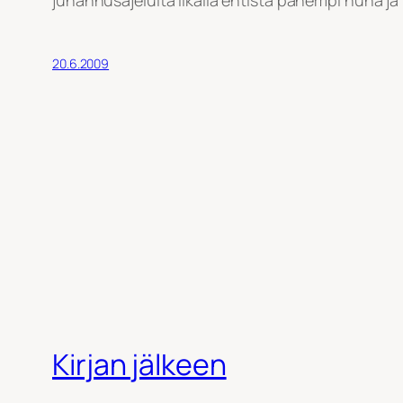
juhannusajelulta Ilkalla entistä pahempi nuha ja 
20.6.2009
Kirjan jälkeen