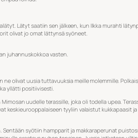
tyt. Lätyt saatiin sen jälkeen, kun Ilkka murahti lätynp
rit olivat jo omat lättynsä syöneet.
uvan juhannuskokkoa vasten.
n ne olivat uusia tuttavuuksia meille molemmille. Polkais
a yllätti positiivisesti.
mosan uudelle terassille, joka oli todella upea. Terassi
ivat keskieurooppalaiseen tyyliin valaistut kukkapaasit j
tiin. Sentään syötiin hampparit ja makkaraperunat puisto