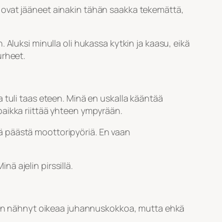
 ovat jääneet ainakin tähän saakka tekemättä,
Aluksi minulla oli hukassa kytkin ja kaasu, eikä
urheet.
 tuli taas eteen. Minä en uskalla kääntää
kipaikka riittää yhteen ympyrään.
ä päästä moottoripyöriä. En vaan
nä ajelin pirssillä.
skaan nähnyt oikeaa juhannuskokkoa, mutta ehkä