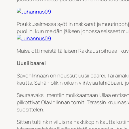
Poukkusalmessa syötiin makkarat ja muurinpohjalä
puoliin, kun meidän jälkeen jonossa seisseet muo
Maisa otti meistä tällaisen Rakkaus roihuaa -k
Uusii baarei
Savonlinnaan on noussut uusii baarei. Tai ainaki
kautta. Sehän olikin oikein viihtyisä lähiöbaari, jok
Seuraavaksi mentiin moikkaamaan Ullaa entisen Mi
pilkottivat Olavinlinnan tornit. Terassin kruunas
suosittelen.
Sitten tultiinkin viluisina nakkikopin kautta ko