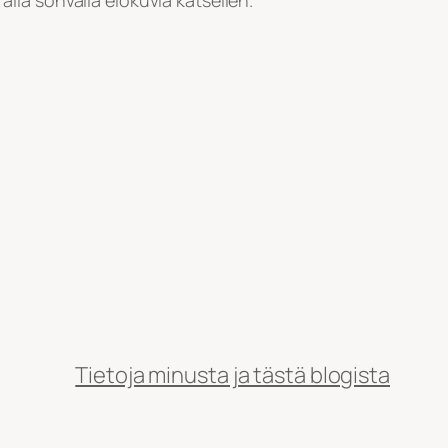
alla sohvalla elokuvia katsellen.
Tietoja minusta ja tästä blogista