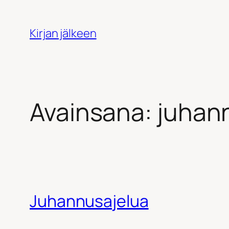
Siirry
sisältöön
Kirjan jälkeen
Avainsana:
juhan
Juhannusajelua