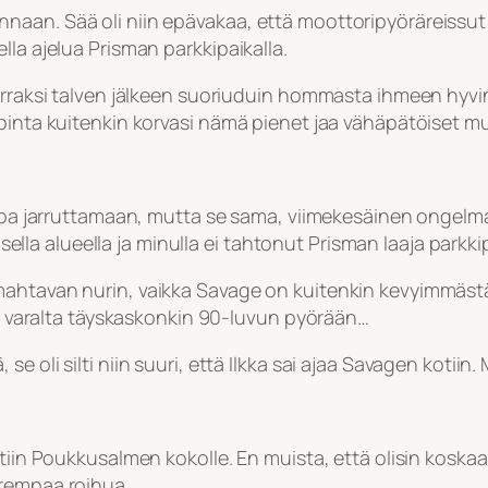
naan. Sää oli niin epävakaa, että moottoripyöräreissut
lla ajelua Prisman parkkipaikalla.
erraksi talven jälkeen suoriuduin hommasta ihmeen hyvin. 
ipinta kuitenkin korvasi nämä pienet jaa vähäpätöiset m
jopa jarruttamaan, mutta se sama, viimekesäinen ongelma
uisella alueella ja minulla ei tahtonut Prisman laaja park
mahtavan nurin, vaikka Savage on kuitenkin kevyimmäst
tin varalta täyskaskonkin 90-luvun pyörään…
oli silti niin suuri, että Ilkka sai ajaa Savagen kotiin. Mi
ettiin Poukkusalmen kokolle. En muista, että olisin ko
urempaa roihua.