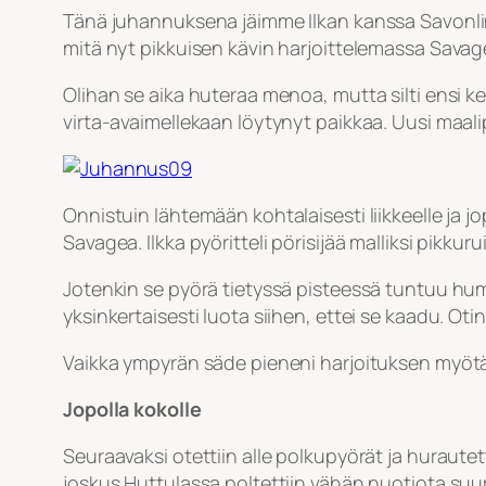
Tänä juhannuksena jäimme Ilkan kanssa Savonlin
mitä nyt pikkuisen kävin harjoittelemassa Savage
Olihan se aika huteraa menoa, mutta silti ensi k
virta-avaimellekaan löytynyt paikkaa. Uusi maal
Onnistuin lähtemään kohtalaisesti liikkeelle ja 
Savagea. Ilkka pyöritteli pörisijää malliksi pikkur
Jotenkin se pyörä tietyssä pisteessä tuntuu hu
yksinkertaisesti luota siihen, ettei se kaadu. O
Vaikka ympyrän säde pieneni harjoituksen myötä, se 
Jopolla kokolle
Seuraavaksi otettiin alle polkupyörät ja huraut
joskus Huttulassa poltettiin vähän nuotiota su