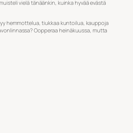
 muisteli vielä tänäänkin, kuinka hyvää evästä
Löytyy hemmottelua, tiukkaa kuntoilua, kauppoja
an Savonlinnassa? Oopperaa heinäkuussa, mutta