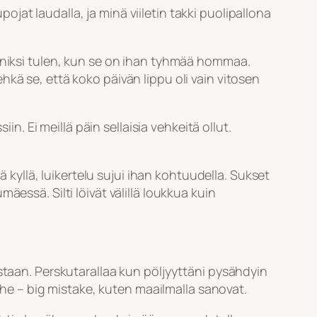
pojat laudalla, ja minä viiletin takki puolipallona
unniksi tulen, kun se on ihan tyhmää hommaa.
kä se, että koko päivän lippu oli vain vitosen
in. Ei meillä päin sellaisia vehkeitä ollut.
ä kyllä, luikertelu sujui ihan kohtuudella. Sukset
essä. Silti löivät välillä loukkua kuin
staan. Perskutarallaa kun pöljyyttäni pysähdyin
irhe – big mistake, kuten maailmalla sanovat.