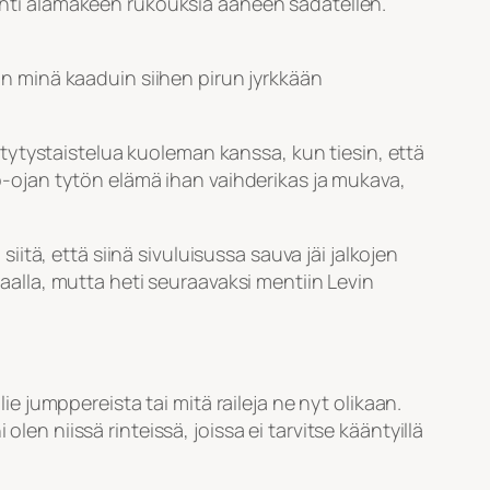
lähti alamäkeen rukouksia ääneen sadatellen.
hän minä kaaduin siihen pirun jyrkkään
viitytystaistelua kuoleman kanssa, kun tiesin, että
lo-ojan tytön elämä ihan vaihderikas ja mukava,
siitä, että siinä sivuluisussa sauva jäi jalkojen
haalla, mutta heti seuraavaksi mentiin Levin
lie jumppereista tai mitä raileja ne nyt olikaan.
len niissä rinteissä, joissa ei tarvitse kääntyillä