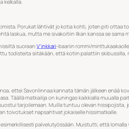
a kelkalla.
mista. Porukat lähtivät jo kotia kohti, joten piti ottaa to
a yhtä laskua, mutta me sivakoitiin Ilkan kanssa se sama 
ihissiltä suoraan
V’inkkari
-baariin rommi/minttukaakaolle.
u todisteita siitäkään, että kotiin palattiin skibussilla,
yy sanoa, ettei Savonlinnaa kannata tämän jälkeen enää k
vikasa. Täällä matkailija on kuningas kaikkialla muualla pai
ostui tarjoilemaan. Muilla tuntuu olevan hissipojista, jo
an toivotukset napsahtivat jokaiselle hissimatkalle.
i esimerkillisesti palvelutyössään. Muistutti, että lomalla