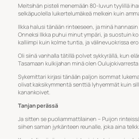
Meitsihän pisteli menemään 80-luvun tyylillä ihan t
selkäpuolella luikertelumäkeä melkein kuin ammat
Ilkka halusi tänään rinteeseen, ja minä hannasi
Onneksi Ilkka puhui minut ympäri, ja suostuin ko
kalliimpi kuin kolme tuntia, ja välinevuokrissa ero
Oli siinä vanhalla tätillä polvet sykkyrällä, kun e
Tasamaan kulkijahan minä olen Oulujokivarresta
Sykemittari kirjasi tänään paljon isommat lukemat 
olivat kaksikymmentä senttiä lyhyemmät kuin sillo
kanankoivet.
Tanjan perässä
Ja sitten se puoliammattilainen – Puijon rinteis
siihen saman jyrkänteen reunalle, joka aina telkk