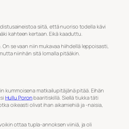
distusaineistoa siitä, että nuoriso todella kävi
mäki kahteen kertaan. Eikä kaaduttu.
 On se vaan niin mukavaa hiihdellä leppoisasti,
 mutta niinhän sitä lomalla pitääkin.
ovin kummoisena matkailupitäjänä pitää. Eihän
tsi
Hullu Poron
baaritiskillä. Siellä tiukka täti
tka oikeasti olivat ihan aikamiehiä ja -naisia,
 voikin ottaa tupla-annoksen viiniä, ja oli