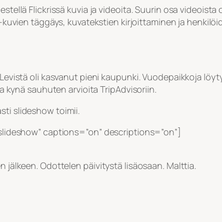
estellä Flickrissä kuvia ja videoita. Suurin osa videoist
kr-kuvien täggäys, kuvatekstien kirjoittaminen ja henkil
 Levistä oli kasvanut pieni kaupunki. Vuodepaikkoja löyt
taa kynä sauhuten arvioita TripAdvisoriin.
asti slideshow toimii.
=”slideshow” captions=”on” descriptions=”on”]
n jälkeen. Odottelen päivitystä lisäosaan. Malttia.