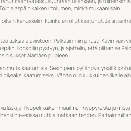
skaltanut kääntyä laskusuuntaan ollenkaan, ja toinenkin 
. Toin alaspäin kaiken irtolumen, minkä mukaani sain.
ja oikein kehuskelin, kuinka en ollut kaatunut. Ja sitten
tää suksia alaviistoon. Pelkäsin niin pirusti. Kävin vain 
späin. Konkoilin pystyyn, ja ajattelin, että olihan se Pa
änsin sukset alamäen puoleen.
man muita kaatumisia. Sekin pieni pyllähdys jyrkällä johtui 
si oikeaksi kaatumiseksi. Vähän olin kiukkuinen Ilkalle al
yvä laskija. Hyppeli kaiken maailman hyppyreistä ja mistä 
ä henki hieverissä mutkia matkaan tehden. Parhaimmillani o