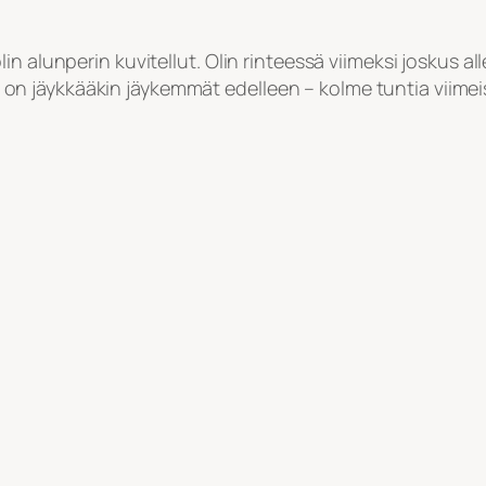
in alunperin kuvitellut. Olin rinteessä viimeksi joskus a
lat on jäykkääkin jäykemmät edelleen – kolme tuntia viimei