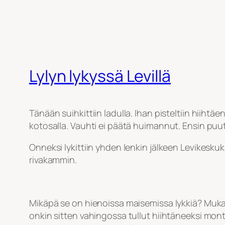
Lylyn lykyssä Levillä
Tänään suihkittiin ladulla. Ihan pisteltiin hiihtäe
kotosalla. Vauhti ei päätä huimannut. Ensin puutt
Onneksi lykittiin yhden lenkin jälkeen Levikeskuk
rivakammin.
Mikäpä se on hienoissa maisemissa lykkiä? Mukav
onkin sitten vahingossa tullut hiihtäneeksi monta