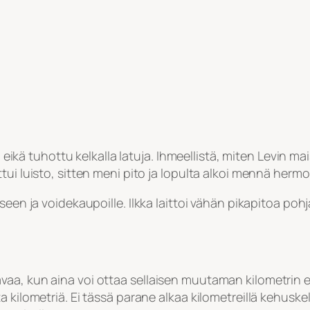
n eikä tuhottu kelkalla latuja. Ihmeellistä, miten Levin ma
ui luisto, sitten meni pito ja lopulta alkoi mennä hermo
seen ja voidekaupoille. Ilkka laittoi vähän pikapitoa poh
aa, kun aina voi ottaa sellaisen muutaman kilometrin et
 kilometriä. Ei tässä parane alkaa kilometreillä kehuske