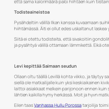
että sama kalorimäärä paloi hiihtäen kuin tiistain
Todisteaineistoa
Pysähdeltiin välillä Ilkan kanssa kuvaamaan suihki
hiihtämässä. Äiti ei ollut edes uskaltanut laske
Siitä ei otettu todisteita, että sivakoitiin gondol
ja pysähtyä välillä ottamaan lämmikettä. Eikä otett
Levi kepittää Saimaan seudun
Ollaan oltu täällä Levillä kohta viikko, ja täyt
siellä ole matkailijalle kuin yksi keskiaikainen ki
laittoi asiakkaat melkein parijonoon ennen kuin su
lähtien kaikilla hymy herkässä. Moit ja hyvn matk
Eilen taas
Vanhassa Hullu Porossa
tarjoilija toim