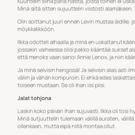
Kuuntelin siinä paria naista, joista toinen ei u
Minä siitä sitten sujuuttelin viistosti alamäkeen
Olin soittanut juuri ennen Levin mustaa äidille, 
möykkelikköön.
Ilkka odotteli alhaalla ja minä en uskaltanut kään
jossakin vaiheessa olisi pakko kääntää sukset ala
että menoks vaan sanoi Annie Lenox, ja niin kä
Ja minä selvisin hengissä! Ja selvisin alas asti il
väliin ja vähän kompuroin. Ei ehkä edes laskettai
toiseen mustaan. Se oli ihan iisi piisi.
Jalat tohjona
Laskin koko päivän ihan sujuvasti. Ilkka oli tosi h
Minä sutjuuttelin tulemaan välillä auraten, välill
ollenkaan, mutta eipä niitä montaa ollut.