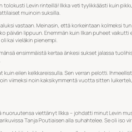
olokusti Levin rinteillä! Ilkka veti tyylikkäästi kuin pikku
tilaiset muinoin suksilla.
n aluksi vastaan. Meinasin, että korkeintaan kolmeksi t
ko päivän lippuun. Enemmän kuin Ilkan puheet vaikutti eh
 oli kai vieläkin pienempi.
lämänsä ensimmäistä kertaa änkesi sukset jalassa tuolihissi
.
kuin eilen kelkkareissulla. Sen verran pelotti. Ihmeellist
in viimeksi noin kaksikymmentä vuotta sitten luikertelumä
sä nuoruutensa viettänyt Ilkka – johdatti minut Levin mu
arikuvissa Tanja Poutiaisen alla suhahtelee. Se oli iso v