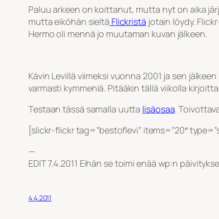
Paluu arkeen on koittanut, mutta nyt on aika järj
mutta eiköhän sieltä
Flickristä
jotain löydy. Flic
Hermo oli mennä jo muutaman kuvan jälkeen.
Kävin Levillä viimeksi vuonna 2001 ja sen jälkeen
varmasti kymmeniä. Pitääkin tällä viikolla kirjoit
Testaan tässä samalla uutta
lisäosaa
. Toivottav
[slickr-flickr tag=”bestoflevi” items=”20″ type
—
EDIT 7.4.2011 Eihän se toimi enää wp:n päivitykse
4.4.2011