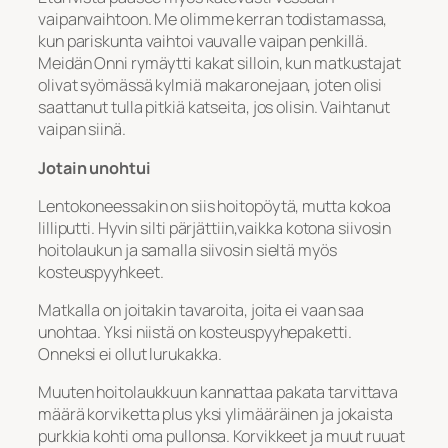
vaipanvaihtoon. Me olimme kerran todistamassa,
kun pariskunta vaihtoi vauvalle vaipan penkillä.
Meidän Onni rymäytti kakat silloin, kun matkustajat
olivat syömässä kylmiä makaronejaan, joten olisi
saattanut tulla pitkiä katseita, jos olisin. Vaihtanut
vaipan siinä.
Jotain unohtui
Lentokoneessakin on siis hoitopöytä, mutta kokoa
lilliputti. Hyvin silti pärjättiin,vaikka kotona siivosin
hoitolaukun ja samalla siivosin sieltä myös
kosteuspyyhkeet.
Matkalla on joitakin tavaroita, joita ei vaan saa
unohtaa. Yksi niistä on kosteuspyyhepaketti.
Onneksi ei ollut lurukakka.
Muuten hoitolaukkuun kannattaa pakata tarvittava
määrä korviketta plus yksi ylimääräinen ja jokaista
purkkia kohti oma pullonsa. Korvikkeet ja muut ruuat