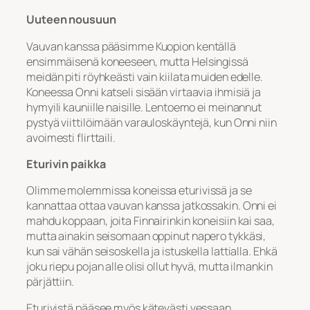
Uuteen nousuun
Vauvan kanssa pääsimme Kuopion kentällä
ensimmäisenä koneeseen, mutta Helsingissä
meidän piti röyhkeästi vain kiilata muiden edelle.
Koneessa Onni katseli sisään virtaavia ihmisiä ja
hymyili kauniille naisille. Lentoemo ei meinannut
pystyä viittilöimään varauloskäyntejä, kun Onni niin
avoimesti flirttaili.
Eturivin paikka
Olimme molemmissa koneissa eturivissä ja se
kannattaa ottaa vauvan kanssa jatkossakin. Onni ei
mahdu koppaan, joita Finnairinkin koneisiin kai saa,
mutta ainakin seisomaan oppinut napero tykkäsi,
kun sai vähän seisoskella ja istuskella lattialla. Ehkä
joku riepu pojan alle olisi ollut hyvä, mutta ilmankin
pärjättiin.
Eturivistä pääsee myös kätevästi vessaan