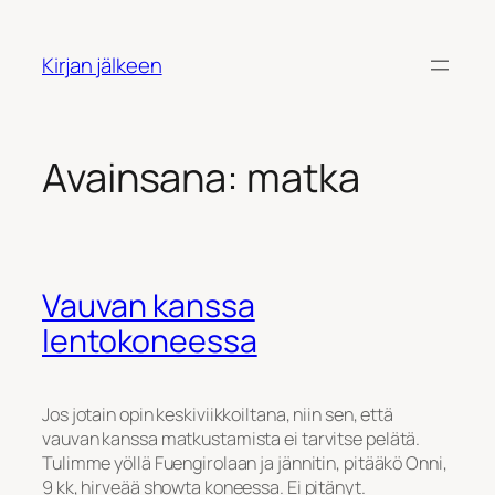
Siirry
sisältöön
Kirjan jälkeen
Avainsana:
matka
Vauvan kanssa
lentokoneessa
Jos jotain opin keskiviikkoiltana, niin sen, että
vauvan kanssa matkustamista ei tarvitse pelätä.
Tulimme yöllä Fuengirolaan ja jännitin, pitääkö Onni,
9 kk, hirveää showta koneessa. Ei pitänyt.