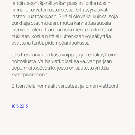
laitoin isoon läpinäkyvään pussiin, jonka nostin
hihnalle turvatarkastuksessa. Silti syynäsivät
lastenruuat tarkkaan. Sillä ei ole väliä, kuinka isoja
purkkeja otat mukaan, mutta kannattaa suosia
pieniä. Puolen litran purkista menee kaikki loput
hukkaan, koska niitä ei kuitenkaan voi säilyttää
avattuna tuntia pidempään laukussa.
Ja sitten tarvitaan kasa vaippoja ja kertakäyttöinen
hoitoalusta. Vai haluatko laskea vauvan paljaan
pepun hoitopöydälle, jossa on saatettu yrittää
kymppikerhoon?
Sitten vielä normaalit varusteet ja loman viettoon!
10.5.2013