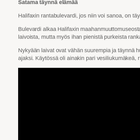
Satama täynnä elämää
Halifaxin rantabulevardi, jos niin voi sanoa, on 
Bulevardi alkaa Halifaxin maahanmuuttomuseosta, j
laivoista, mutta myös ihan pienistä purkeista ran
Nykyään laivat ovat vähän suurempia ja täynnä huvit
ajaksi. Käytössä oli ainakin pari vesiliukumäkeä, r