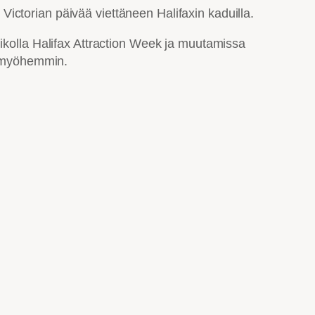
, Victorian päivää viettäneen Halifaxin kaduilla.
iikolla Halifax Attraction Week ja muutamissa
us myöhemmin.