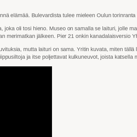
täynnä elämää. Bulevardista tulee mieleen Oulun torinrant
oka oli tosi hieno. Museo on samalla se laituri, jolle m
kan merimatkan jälkeen. Pier 21 onkin kanadalaisversio Yhd
uksia, mutta laituri on sama. Yritin kuvata, miten tällä la
iippusiltoja ja itse poljettavat kulkuneuvot, joista katsel