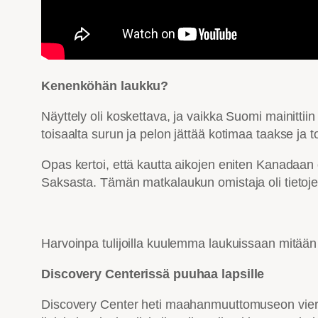
Kenenköhän laukku?
Näyttely oli koskettava, ja vaikka Suomi mainitti
toisaalta surun ja pelon jättää kotimaa taakse ja 
Opas kertoi, että kautta aikojen eniten Kanadaan o
Saksasta. Tämän matkalaukun omistaja oli tietojen
Harvoinpa tulijoilla kuulemma laukuissaan mitään o
Discovery Centerissä puuhaa lapsille
Discovery Center heti maahanmuuttomuseon vieressä 