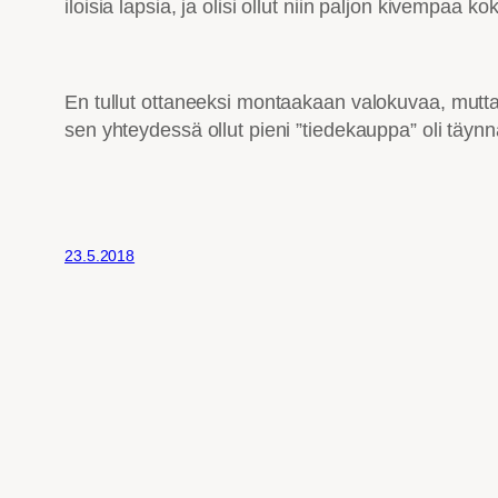
iloisia lapsia, ja olisi ollut niin paljon kivempaa k
En tullut ottaneeksi montaakaan valokuvaa, mutta 
sen yhteydessä ollut pieni ”tiedekauppa” oli täynnä
23.5.2018