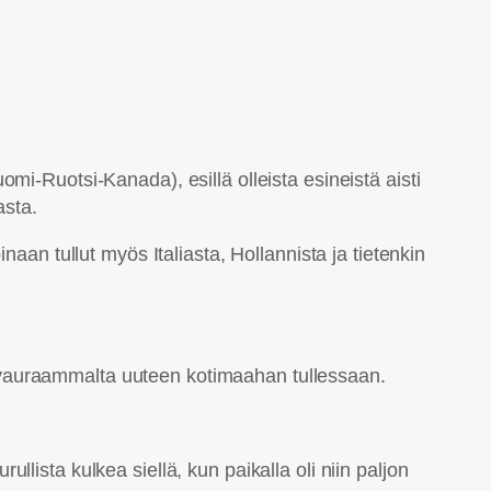
i-Ruotsi-Kanada), esillä olleista esineistä aisti
asta.
aan tullut myös Italiasta, Hollannista ja tietenkin
isi vauraammalta uuteen kotimaahan tullessaan.
ista kulkea siellä, kun paikalla oli niin paljon