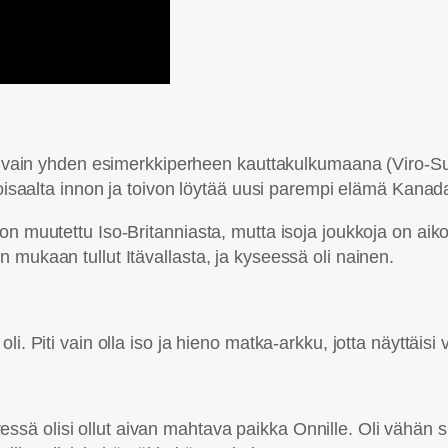
in vain yhden esimerkkiperheen kauttakulkumaana (Viro-Suom
toisaalta innon ja toivon löytää uusi parempi elämä Kanad
n muutettu Iso-Britanniasta, mutta isoja joukkoja on aikoin
 mukaan tullut Itävallasta, ja kyseessä oli nainen.
li. Piti vain olla iso ja hieno matka-arkku, jotta näyttä
olisi ollut aivan mahtava paikka Onnille. Oli vähän surull