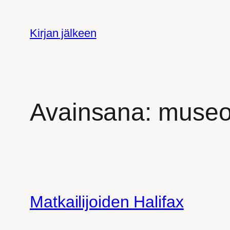
Siirry
sisältöön
Kirjan jälkeen
Avainsana:
muse
Matkailijoiden Halifax