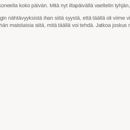
oneella koko päivän. Mitä nyt iltapäivällä vaeltelin tyhjän
ähtävyyksistä ihan siitä syystä, että täällä oli viime v
än maistiaisia siitä, mitä täällä voi tehdä. Jatkoa josk