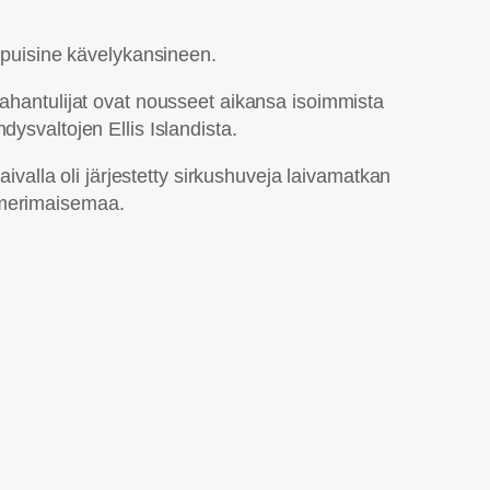
a puisine kävelykansineen.
aahantulijat ovat nousseet aikansa isoimmista
ysvaltojen Ellis Islandista.
ivalla oli järjestetty sirkushuveja laivamatkan
la merimaisemaa.