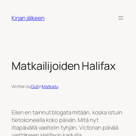
Siirry
sisältöön
Kirjan jälkeen
Matkailijoiden Halifax
Written by
Outi
in
Matkailu
Eilen en tainnut blogata mitään, koska istuin
tietokoneella koko päivän. Mitä nyt
iltapäivällä vaeltelin tyhjän, Victorian päivää
viettäneen Halifaxin kaduilla.