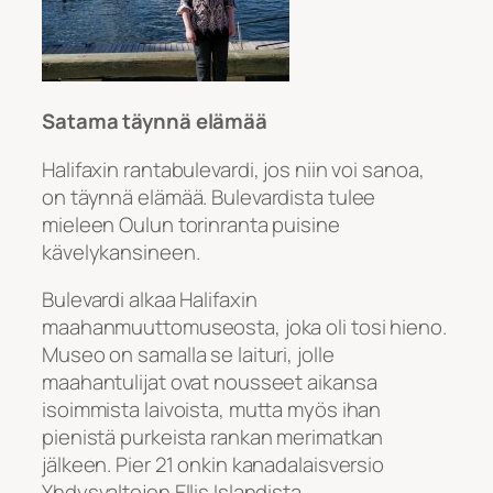
Satama täynnä elämää
Halifaxin rantabulevardi, jos niin voi sanoa,
on täynnä elämää. Bulevardista tulee
mieleen Oulun torinranta puisine
kävelykansineen.
Bulevardi alkaa Halifaxin
maahanmuuttomuseosta, joka oli tosi hieno.
Museo on samalla se laituri, jolle
maahantulijat ovat nousseet aikansa
isoimmista laivoista, mutta myös ihan
pienistä purkeista rankan merimatkan
jälkeen. Pier 21 onkin kanadalaisversio
Yhdysvaltojen Ellis Islandista.