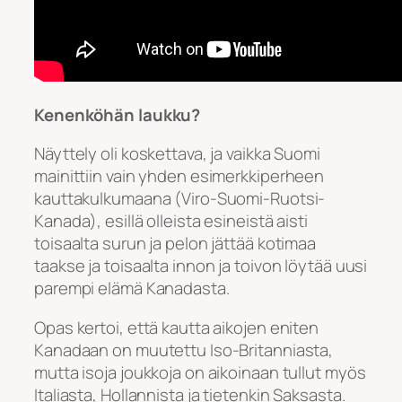
Kenenköhän laukku?
Näyttely oli koskettava, ja vaikka Suomi
mainittiin vain yhden esimerkkiperheen
kauttakulkumaana (Viro-Suomi-Ruotsi-
Kanada), esillä olleista esineistä aisti
toisaalta surun ja pelon jättää kotimaa
taakse ja toisaalta innon ja toivon löytää uusi
parempi elämä Kanadasta.
Opas kertoi, että kautta aikojen eniten
Kanadaan on muutettu Iso-Britanniasta,
mutta isoja joukkoja on aikoinaan tullut myös
Italiasta, Hollannista ja tietenkin Saksasta.