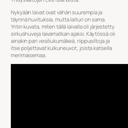
Nykyään laivat ovat vähän suurempia ja
täynnä huvituksia, mutta laituri on sama.
Yritin kuvata, miten tällä laivalla oli järjestetty
sirkushuveja laivamatkan ajaksi. Käytössä oli
ainakin pari vesiliukumäkeä, riippusiltoja ja
itse poljettavat kulkuneuvot, joista katsella
merimaisemaa.