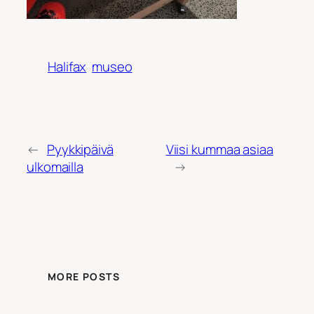
Halifax
museo
←
Pyykkipäivä
Viisi kummaa asiaa
ulkomailla
→
MORE POSTS