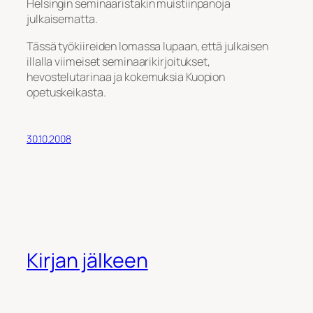
Helsingin seminaaristakin muistiinpanoja
julkaisematta.
Tässä työkiireiden lomassa lupaan, että julkaisen
illalla viimeiset seminaarikirjoitukset,
hevostelutarinaa ja kokemuksia Kuopion
opetuskeikasta.
30.10.2008
Kirjan jälkeen