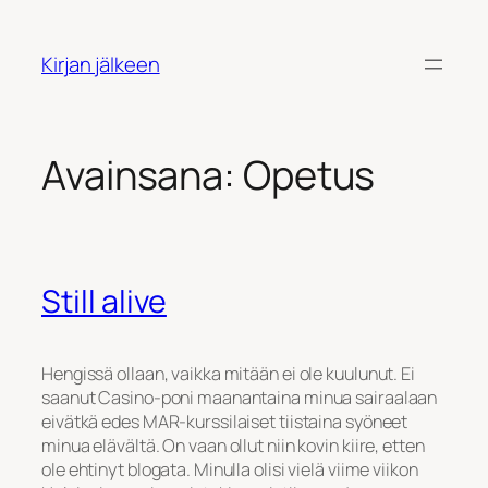
Siirry
sisältöön
Kirjan jälkeen
Avainsana:
Opetus
Still alive
Hengissä ollaan, vaikka mitään ei ole kuulunut. Ei
saanut Casino-poni maanantaina minua sairaalaan
eivätkä edes MAR-kurssilaiset tiistaina syöneet
minua elävältä. On vaan ollut niin kovin kiire, etten
ole ehtinyt blogata. Minulla olisi vielä viime viikon