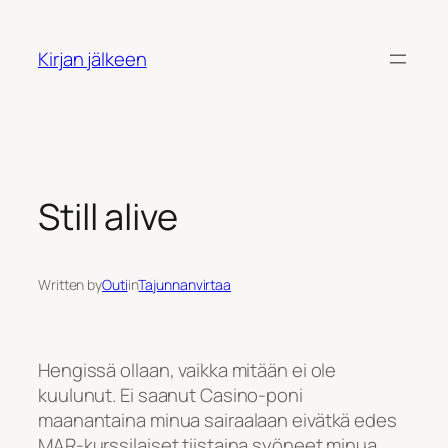
Siirry
sisältöön
Kirjan jälkeen
Still alive
Written by
Outi
in
Tajunnanvirtaa
Hengissä ollaan, vaikka mitään ei ole
kuulunut. Ei saanut Casino-poni
maanantaina minua sairaalaan eivätkä edes
MAR-kurssilaiset tiistaina syöneet minua