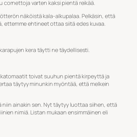
tu cornettoja varten kaksi pientä reikää.
ötötterön näköistä kala-alkupalaa. Pelkäsin, että
ää, ettemme ehtineet ottaa siitä edes kuvaa.
rapujen kera täytti ne täydellisesti.
kkatomaatit toivat suuhun pientä kirpeyttä ja
kertaa täytyy minunkin myöntää, että melkein
niin ainakin sen. Nyt täytyy luottaa siihen, että
n viinien nimiä. Listan mukaan ensimmäinen eli