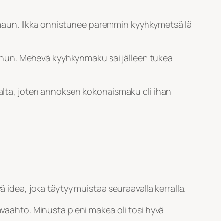
maun. Ilkka onnistunee paremmin kyyhkymetsällä
 suuhun. Mehevä kyyhkynmaku sai jälleen tukea
isalta, joten annoksen kokonaismaku oli ihan
ä idea, joka täytyy muistaa seuraavalla kerralla.
avaahto. Minusta pieni makea oli tosi hyvä