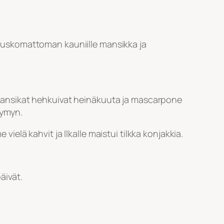
 uskomattoman kauniille mansikka ja
ä! Mansikat hehkuivat heinäkuuta ja mascarpone
hymyn.
lä kahvit ja Ilkalle maistui tilkka konjakkia.
äivät.