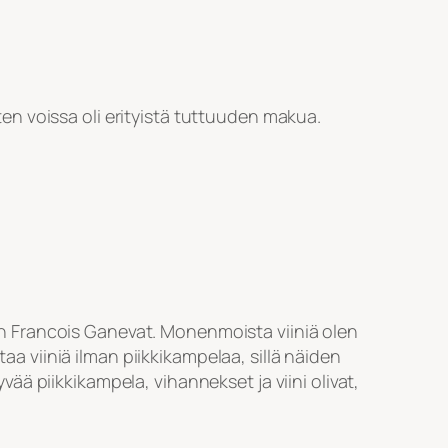
n voissa oli erityistä tuttuuden makua.
Jean Francois Ganevat. Monenmoista viiniä olen
aa viiniä ilman piikkikampelaa, sillä näiden
yvää piikkikampela, vihannekset ja viini olivat,