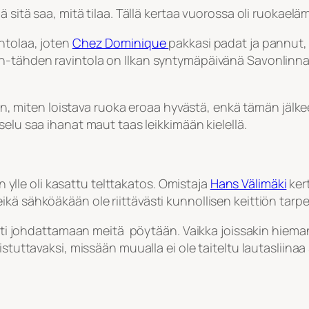
 sitä saa, mitä tilaa. Tällä kertaa vuorossa oli ruokaelä
ntolaa, joten
Chez Dominique
pakkasi padat ja pannut, 
in-tähden ravintola on Ilkan syntymäpäivänä Savonlinna
dän, miten loistava ruoka eroaa hyvästä, enkä tämän jälkee
selu saa ihanat maut taas leikkimään kielellä.
ön ylle oli kasattu telttakatos. Omistaja
Hans Välimäki
kert
ä sähköäkään ole riittävästi kunnollisen keittiön tarpei
lähti johdattamaan meitä pöytään. Vaikka joissakin hieman
stuttavaksi, missään muualla ei ole taiteltu lautasliinaa