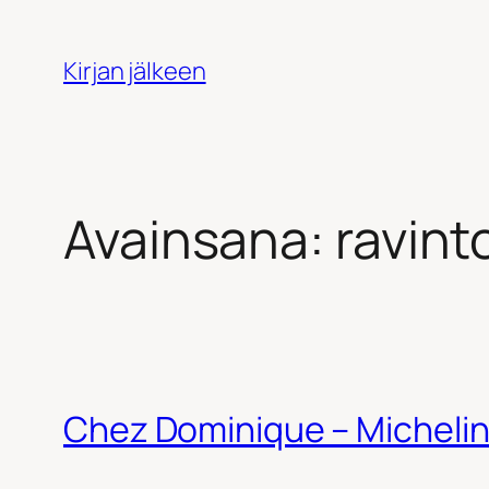
Siirry
sisältöön
Kirjan jälkeen
Avainsana:
ravint
Chez Dominique – Michelin