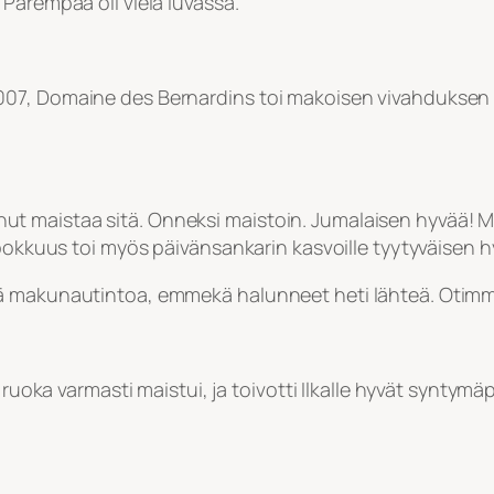
Parempaa oli vielä luvassa.
007, Domaine des Bernardins toi makoisen vivahduksen
raskinut maistaa sitä. Onneksi maistoin. Jumalaisen hyvä
apokkuus toi myös päivänsankarin kasvoille tyytyväisen 
makunautintoa, emmekä halunneet heti lähteä. Otimme vie
 ruoka varmasti maistui, ja toivotti Ilkalle hyvät syntymäp