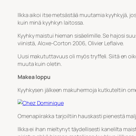
Ilkka aikoi itse metsästää muutamia kyyhkyjä, 
kuin minä kyyhkyn laitossa.
Kyyhky maistui hieman sisäelimille. Se hajosi suu
viinistä, Aloxe-Corton 2006, Olivier Leflaive.
Uusi makututtavuus oli myös tryffeli. Siitä en o
muuta kuin oletin.
Makea loppu
Kyyhkysen jälkeen makuhermoja kutkuteltiin omen
Omenapiirakka tarjoiltiin hauskasti pienestä malj
Ilkka ei ihan mieltynyt täydellisesti kanelilta 