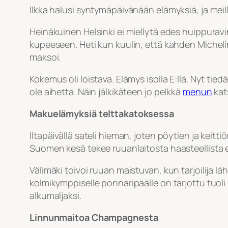
Ilkka halusi syntymäpäivänään elämyksiä, ja meillä
Heinäkuinen Helsinki ei miellytä edes huippuravi
kupeeseen. Heti kun kuulin, että kahden Michel
maksoi.
Kokemus oli loistava. Elämys isolla E:llä. Nyt tie
ole aihetta. Näin jälkikäteen jo pelkkä
menun
kat
Makuelämyksiä telttakatoksessa
Iltapäivällä sateli hieman, joten pöytien ja keitti
Suomen kesä tekee ruuanlaitosta haasteellista eik
Välimäki toivoi ruuan maistuvan, kun tarjoilija 
kolmikymppiselle ponnaripäälle on tarjottu tuoli i
alkumaljaksi.
Linnunmaitoa Champagnesta