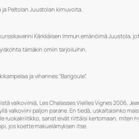
 ja Peltolan Juustolan kirnuvoita.
urssikaverini Kärkkäisen Immun emänöimä Juustola, jote
tyiskohta tämäkin omiin tarjoiluihin.
kkikampelaa ja vihannes ”Barigoule”.
llistä valkoviiniä, Les Chalasses Vieilles Vignes 2006, 
lä valkoviini paljon parane. En tiedä, uskaltaisinko maist
le ruokakriitikko, sanat eivät riittäisi kertomaan, miten h
empi, jos koette makuelämyksen itse.