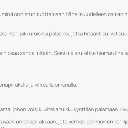
jos minä onnistun tuottamaan hänelle uudelleen saman 
ssa ihan pikkuruisiksi palasiksi, jotka hitaasti sulivat
ikein osaa sanoa mitään. Sieni maistui ehkä hieman liha
apiirakalla ja vihreällä omenalla.
asta, johon voisi kuvitella tuikkukynttilän palamaan. Hyv
maistuvaan omenapiirakkaan, jota verhosi pehmoinen vanilj