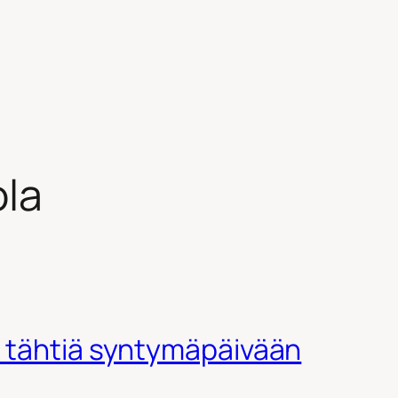
ola
 tähtiä syntymäpäivään