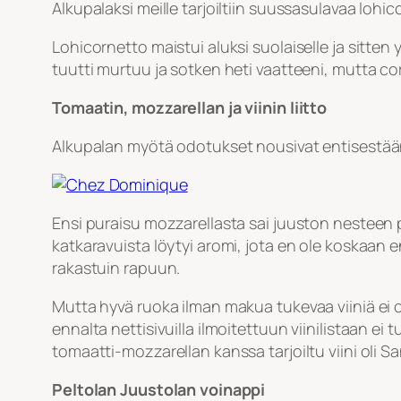
Alkupalaksi meille tarjoiltiin suussasulavaa lohico
Lohicornetto maistui aluksi suolaiselle ja sitten 
tuutti murtuu ja sotken heti vaatteeni, mutta cor
Tomaatin, mozzarellan ja viinin liitto
Alkupalan myötä odotukset nousivat entisestään,
Ensi puraisu mozzarellasta sai juuston nesteen p
katkaravuista löytyi aromi, jota en ole koskaan
rakastuin rapuun.
Mutta hyvä ruoka ilman makua tukevaa viiniä ei ol
ennalta nettisivuilla ilmoitettuun viinilistaan ei
tomaatti-mozzarellan kanssa tarjoiltu viini oli S
Peltolan Juustolan voinappi