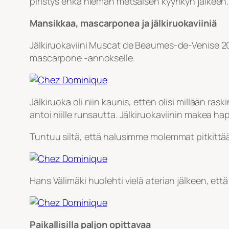
piristys ehkä hieman metsäisen kyyhkyn jälkeen. 
Mansikkaa, mascarponea ja jälkiruokaviiniä
Jälkiruokaviini Muscat de Beaumes-de-Venise 2
mascarpone -annokselle.
Jälkiruoka oli niin kaunis, etten olisi millään 
antoi niille runsautta. Jälkiruokaviinin makea h
Tuntuu siltä, että halusimme molemmat pitkittää 
Hans Välimäki huolehti vielä aterian jälkeen, että
Paikallisilla paljon opittavaa