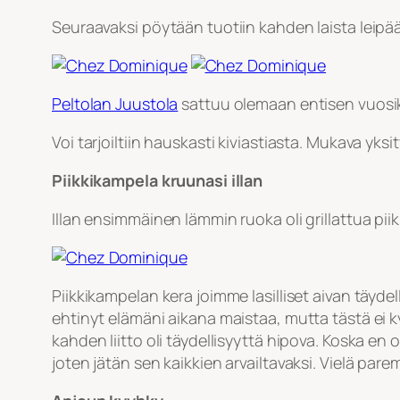
Seuraavaksi pöytään tuotiin kahden laista leipää
Peltolan Juustola
sattuu olemaan entisen vuosik
Voi tarjoiltiin hauskasti kiviastiasta. Mukava yksi
Piikkikampela kruunasi illan
Illan ensimmäinen lämmin ruoka oli grillattua pii
Piikkikampelan kera joimme lasilliset aivan täyde
ehtinyt elämäni aikana maistaa, mutta tästä ei kyl
kahden liitto oli täydellisyyttä hipova. Koska en o
joten jätän sen kaikkien arvailtavaksi. Vielä par