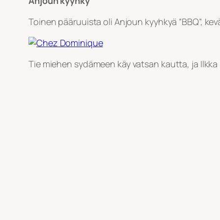
Anjoun kyyhky
Toinen pääruuista oli Anjoun kyyhkyä ”BBQ”, kevätk
Tie miehen sydämeen käy vatsan kautta, ja Ilkka