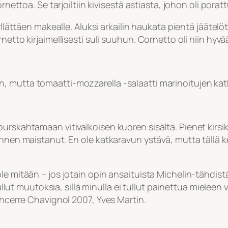
rnettoa. Se tarjoiltiin kivisestä astiasta, johon oli porat
yllättäen makealle. Aluksi arkailin haukata pientä jäätel
netto kirjaimellisesti suli suuhun. Cornetto oli niin hyv
 mutta tomaatti-mozzarella -salaatti marinoitujen katka
urskahtamaan vitivalkoisen kuoren sisältä. Pienet kirsi
 ennen maistanut. En ole katkaravun ystävä, mutta tällä 
e mitään – jos jotain opin ansaituista Michelin-tähdistä 
 tullut muutoksia, sillä minulla ei tullut painettua mielee
ancerre Chavignol 2007, Yves Martin.