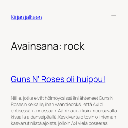
Siirry
sisältöön
Kirjan jälkeen
Avainsana:
rock
Guns N’ Roses oli huippu!
Niille, jotka eivät hölmöyksissään lähteneet Guns N’
Rosesin keikalle, ihan vaan tiedoksi, että Axl oli
entisessä kunnossaan. Ääni naukui kuin mouruavalla
kissalla aidanseipäällä. Keskivartalo tosin oli hieman
kasvanut niistä ajoista, jolloin Axl vielä poseerasi