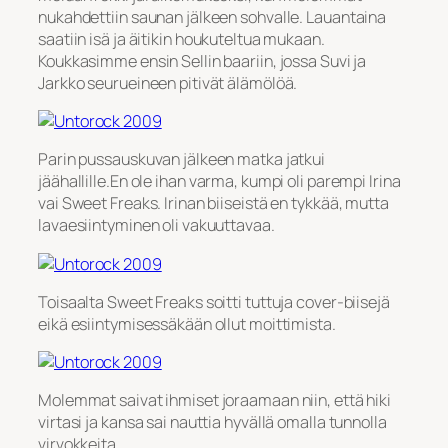
nukahdettiin saunan jälkeen sohvalle. Lauantaina
saatiin isä ja äitikin houkuteltua mukaan.
Koukkasimme ensin Sellin baariin, jossa Suvi ja
Jarkko seurueineen pitivät älämölöä.
Parin pussauskuvan jälkeen matka jatkui
jäähallille.En ole ihan varma, kumpi oli parempi Irina
vai Sweet Freaks. Irinan biiseistä en tykkää, mutta
lavaesiintyminen oli vakuuttavaa.
Toisaalta Sweet Freaks soitti tuttuja cover-biisejä
eikä esiintymisessäkään ollut moittimista.
Molemmat saivat ihmiset joraamaan niin, että hiki
virtasi ja kansa sai nauttia hyvällä omalla tunnolla
virvokkeita.