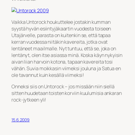
Vaikka Untorock houkuttelee jostakin kumman
syystä hyvän esiintyjäkaartin vuodesta toiseen
Utajärvelle, parasta on kuitenkin se, että tapaa
kerran vuodessa niitäkin kavereita, jotka ovat
lentäneet maailmalle. Nyt tuntuu, että se, joka on
lentänyt, olen itse asiassa minä. Koska käyn nykyisin
aivan liian harvoin kotona, tapaan kavereita tosi
vähän. Suvia moikkasin viimeksi jouluna ja Satua en
ole tavannut kuin kesällä viimeksi!
Onneksi siis on Untorock – jos missään niin siellä
sitten huudetaan toisten korviin kuulumisia ankaran
rock-jytkeen yli!
15.6.2009