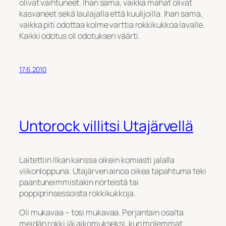
olivat vaihtuneet. Ihan sama, vaikka mahat olivat
kasvaneet sekä laulajalla että kuulijoilla. Ihan sama,
vaikka piti odottaa kolme varttia rokkikukkoa lavalle.
Kaikki odotus oli odotuksen väärti.
17.6.2010
Untorock villitsi Utajärvellä
Laitettiin Ilkan kanssa oikein komiasti jalalla
viikonloppuna. Utajärven ainoa oikea tapahtuma teki
paantuneimmistakin nörteistä tai
poppiprinsessoista rokkikukkoja.
Oli mukavaa – tosi mukavaa. Perjantain osalta
meidän rokki jäi aikomukseksi, kun molemmat