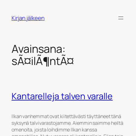
Siirry
sisältöön
Kirjan jälkeen
Avainsana:
sÃ¤ilÃ¶ntÃ¤
Kantarelleja talven varalle
Ilkan vanhemmat ovat kiitettävästi täyttäneet tänä
syksynä talvivarastojamme. Aiemmin saimme heiltä
omenoita, joista loihdimme Ilkan kanssa