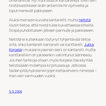
omenahilloa. Nyt vuorossa oli kantarelleja. Eilen tein
niistä kastikkeen äidin antamille hirvipihveille ja
loput menevät pakkaseen.
Aluksi meinasin kuivata kantarellit, mutta
netistä
löysin tietoa, että niistä tulee kuivattaessa sitkeitä.
Siispä puhdistuksen jälkeen pannulle ja pakkaseen.
Netistä ei kuitenkaan löytynyt tyhjentävää tietoa
siitä, onko kantarelli kantarelli vai kanttarelli.
Jukka
Korpela
n mukaan kyseinen sieni on kantarelli, mutta
kanttarellikin on jokseenkin vakiintunut äänneasu.
Jos ihan tarkkoja ollaan, myös Korpela itse käyttää
tekstissään molempia kirjoitusasuja. Jatkossa
taidan pitäytyä sienikirjojen keltavahvero-nimessä –
ihan vain varmuuden vuoksi.
9.9.2008