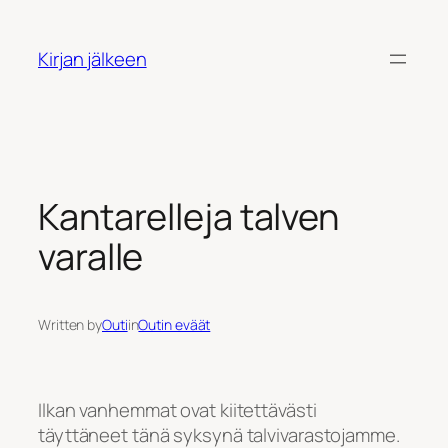
Siirry
sisältöön
Kirjan jälkeen
Kantarelleja talven
varalle
Written by
Outi
in
Outin eväät
Ilkan vanhemmat ovat kiitettävästi
täyttäneet tänä syksynä talvivarastojamme.