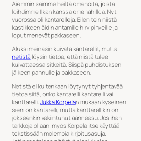
Aiemmin saimme heiltä omenoita, joista
loihdimme Ilkan kanssa omenahilloa. Nyt
vuorossa oli kantarelleja. Eilen tein niistä
kastikkeen äidin antamille hirvipihveille ja
loput menevät pakkaseen.
Aluksi meinasin kuivata kantarellit, mutta
netistä
löysin tietoa, että niistä tulee
kuivattaessa sitkeitä. Siispä puhdistuksen
jälkeen pannulle ja pakkaseen.
Netistä ei kuitenkaan löytynyt tyhjentävää
tietoa siitä, onko kantarelli kantarelli vai
kanttarelli.
Jukka Korpela
n mukaan kyseinen
sieni on kantarelli, mutta kanttarellikin on
jokseenkin vakiintunut äänneasu. Jos ihan
tarkkoja ollaan, myös Korpela itse käyttää
tekstissään molempia kirjoitusasuja.