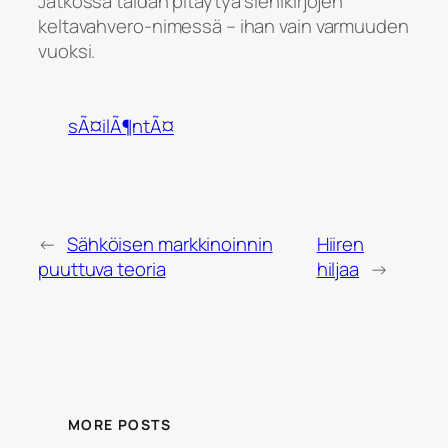
Jatkossa taidan pitäytyä sienikirjojen
keltavahvero-nimessä – ihan vain varmuuden
vuoksi.
sÃ¤ilÃ¶ntÃ¤
←
Sähköisen markkinoinnin
Hiiren
puuttuva teoria
hiljaa
→
MORE POSTS