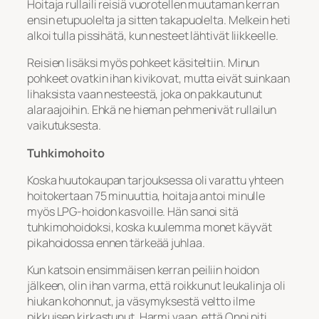
Hoitaja rullaili reisiä vuorotellen muutaman kerran
ensin etupuolelta ja sitten takapuolelta. Melkein heti
alkoi tulla pissihätä, kun nesteet lähtivät liikkeelle.
Reisien lisäksi myös pohkeet käsiteltiin. Minun
pohkeet ovatkin ihan kivikovat, mutta eivät suinkaan
lihaksista vaan nesteestä, joka on pakkautunut
alaraajoihin. Ehkä ne hieman pehmenivät rullailun
vaikutuksesta.
Tuhkimohoito
Koska huutokaupan tarjouksessa oli varattu yhteen
hoitokertaan 75 minuuttia, hoitaja antoi minulle
myös LPG-hoidon kasvoille. Hän sanoi sitä
tuhkimohoidoksi, koska kuulemma monet käyvät
pikahoidossa ennen tärkeää juhlaa.
Kun katsoin ensimmäisen kerran peiliin hoidon
jälkeen, olin ihan varma, että roikkunut leukalinja oli
hiukan kohonnut, ja väsymyksestä veltto ilme
pikkuisen kirkastunut. Harmi vaan, että Onni piti