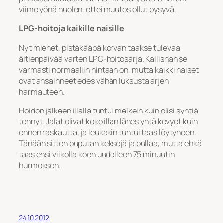
viime yönä huolen, ettei muutos ollut pysyvä.
LPG-hoitoja kaikille naisille
Nyt miehet, pistäkääpä korvan taakse tulevaa
äitienpäivää varten LPG-hoitosarja. Kallishan se
varmasti normaaliin hintaan on, mutta kaikki naiset
ovat ansainneet edes vähän luksusta arjen
harmauteen.
Hoidon jälkeen illalla tuntui melkein kuin olisi syntiä
tehnyt. Jalat olivat koko illan lähes yhtä kevyet kuin
ennen raskautta, ja leukakin tuntui taas löytyneen.
Tänään sitten puputan keksejä ja pullaa, mutta ehkä
taas ensi viikolla koen uudelleen 75 minuutin
hurmoksen.
24.10.2012