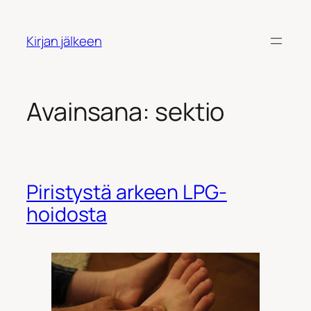
Siirry
sisältöön
Kirjan jälkeen
Avainsana:
sektio
Piristystä arkeen LPG-
hoidosta