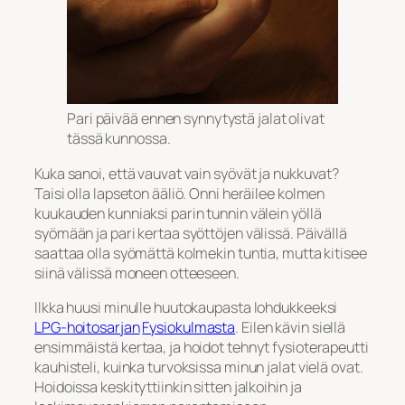
Pari päivää ennen synnytystä jalat olivat
tässä kunnossa.
Kuka sanoi, että vauvat vain syövät ja nukkuvat?
Taisi olla lapseton ääliö. Onni heräilee kolmen
kuukauden kunniaksi parin tunnin välein yöllä
syömään ja pari kertaa syöttöjen välissä. Päivällä
saattaa olla syömättä kolmekin tuntia, mutta kitisee
siinä välissä moneen otteeseen.
Ilkka huusi minulle huutokaupasta lohdukkeeksi
LPG-hoitosarjan
Fysiokulmasta
. Eilen kävin siellä
ensimmäistä kertaa, ja hoidot tehnyt fysioterapeutti
kauhisteli, kuinka turvoksissa minun jalat vielä ovat.
Hoidoissa keskityttiinkin sitten jalkoihin ja