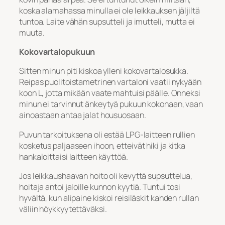
koska alamahassa minulla ei ole leikkauksen jäljiltä
tuntoa. Laite vähän supsutteli ja imutteli, mutta ei
muuta.
Kokovartalopukuun
Sitten minun piti kiskoa ylleni kokovartalosukka.
Reipas puolitoistametrinen vartaloni vaatii nykyään
koon L, jotta mikään vaate mahtuisi päälle. Onneksi
minun ei tarvinnut änkeytyä pukuun kokonaan, vaan
ainoastaan ahtaa jalat housuosaan.
Puvun tarkoituksena oli estää LPG-laitteen rullien
kosketus paljaaseen ihoon, etteivät hiki ja kitka
hankaloittaisi laitteen käyttöä.
Jos leikkaushaavan hoito oli kevyttä supsuttelua,
hoitaja antoi jaloille kunnon kyytiä. Tuntui tosi
hyvältä, kun alipaine kiskoi reisiläskit kahden rullan
väliin höykkyytettäväksi.