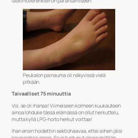
laskimoverenkierron parantamiseen.
Peukalon painauma oli näkyvissä vielä
pitkään.
Taivaalliset 75 minuuttia
Voi, se oli ihanaa! Viimeiseen kolmeen kuukauteen
ainoa lohduke tässä elämässä on ollut herkuttelu,
mutta kyllä LPG-hoito herkut voittaa!
Ihan ensin hoidettiin sektiohaavaa, ettei siihen jäisi
kovin pahaa arpea. Se ei tuntunut oikein miltään,