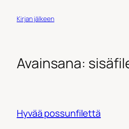
Siirry
sisältöön
Kirjan jälkeen
Avainsana:
sisäfil
Hyvää possunfilettä