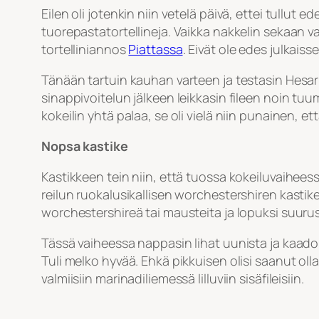
Eilen oli jotenkin niin vetelä päivä, ettei tullut 
tuorepastatortellineja. Vaikka nakkelin sekaan v
tortelliniannos
Piattassa
. Eivät ole edes julkaiss
Tänään tartuin kauhan varteen ja testasin Hesa
sinappivoitelun jälkeen leikkasin fileen noin tu
kokeilin yhtä palaa, se oli vielä niin punainen, että
Nopsa kastike
Kastikkeen tein niin, että tuossa kokeiluvaihee
reilun ruokalusikallisen worchestershiren kastiket
worchestershireä tai mausteita ja lopuksi suurus
Tässä vaiheessa nappasin lihat uunista ja kaadoin
Tuli melko hyvää. Ehkä pikkuisen olisi saanut o
valmiisiin marinadiliemessä lilluviin sisäfileisiin.