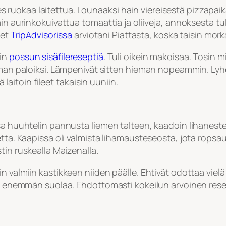
edes ruokaa laitettua. Lounaaksi hain viereisestä pizzapai
ain aurinkokuivattua tomaattia ja oliiveja, annoksesta t
eet
TripAdvisorissa
arviotani Piattasta, koska taisin mork
rin
possun sisäfilereseptiä
. Tuli oikein makoisaa. Tosin 
uman paloiksi. Lämpenivät sitten hieman nopeammin. Lyhe
 laitoin fileet takaisin uuniin.
ssa huuhtelin pannusta liemen talteen, kaadoin lihanest
ta. Kaapissa oli valmista lihamausteseosta, jota ropsautin
tin ruskealla Maizenalla.
 valmiin kastikkeen niiden päälle. Ehtivät odottaa vielä 
lla enemmän suolaa. Ehdottomasti kokeilun arvoinen res