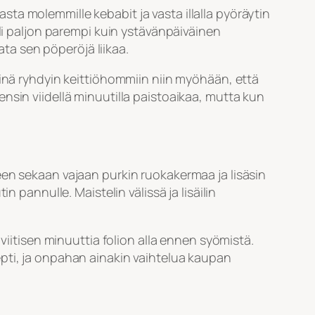
kasta molemmille kebabit ja vasta illalla pyöräytin
uli paljon parempi kuin ystävänpäiväinen
ata sen pöperöjä liikaa.
minä ryhdyin keittiöhommiin niin myöhään, että
nsin viidellä minuutilla paistoaikaa, mutta kun
een sekaan vajaan purkin ruokakermaa ja lisäsin
 pannulle. Maistelin välissä ja lisäilin
viitisen minuuttia folion alla ennen syömistä.
epti, ja onpahan ainakin vaihtelua kaupan