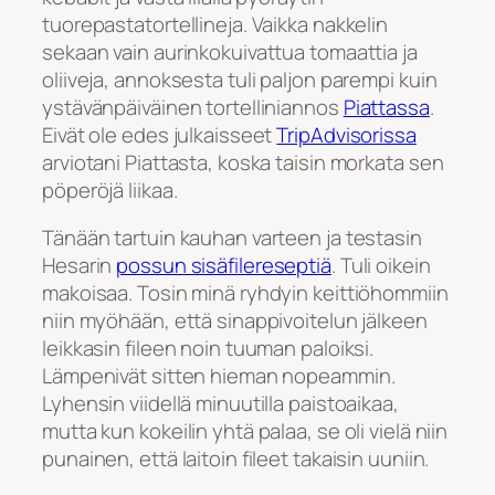
tuorepastatortellineja. Vaikka nakkelin
sekaan vain aurinkokuivattua tomaattia ja
oliiveja, annoksesta tuli paljon parempi kuin
ystävänpäiväinen tortelliniannos
Piattassa
.
Eivät ole edes julkaisseet
TripAdvisorissa
arviotani Piattasta, koska taisin morkata sen
pöperöjä liikaa.
Tänään tartuin kauhan varteen ja testasin
Hesarin
possun sisäfilereseptiä
. Tuli oikein
makoisaa. Tosin minä ryhdyin keittiöhommiin
niin myöhään, että sinappivoitelun jälkeen
leikkasin fileen noin tuuman paloiksi.
Lämpenivät sitten hieman nopeammin.
Lyhensin viidellä minuutilla paistoaikaa,
mutta kun kokeilin yhtä palaa, se oli vielä niin
punainen, että laitoin fileet takaisin uuniin.