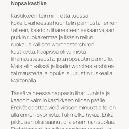
Nopsa kastike
Kastikkeen tein niin, että tuossa
kokeiluvaiheessa huuhtelin pannusta liemen
talteen, kaadoin lihanesteen sekaan vajaan
purkin ruokakermaa ja lisäsin reilun
ruokalusikallisen worchestershiren
kastiketta. Kaapissa oli valmista
lihamausteseosta, jota ropsautin pannulle.
Maistelin välissä ja lisäilin worchestershireä
tai mausteita ja lopuksi suurustin ruskealla
Maizenalla.
Tässä vaiheessa nappasin lihat uunista ja
kaadoin valmiin kastikkeen niiden päälle.
Ehtivät odottaa vielä viitisen minuuttia folion
alla ennen syömistä. Tuli melko hyvää. Ehkä
pikkuisen olisi saanut olla enemmän suolaa.
Ehdottomasti kokeilun arvoinen resepti, ja