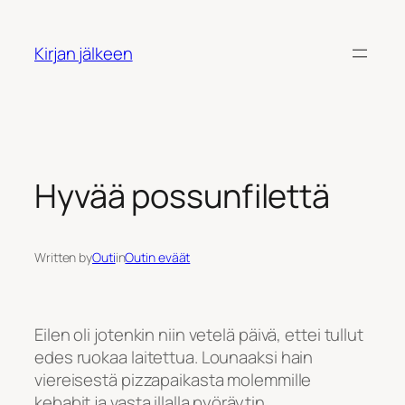
Siirry
sisältöön
Kirjan jälkeen
Hyvää possunfilettä
Written by
Outi
in
Outin eväät
Eilen oli jotenkin niin vetelä päivä, ettei tullut
edes ruokaa laitettua. Lounaaksi hain
viereisestä pizzapaikasta molemmille
kebabit ja vasta illalla pyöräytin