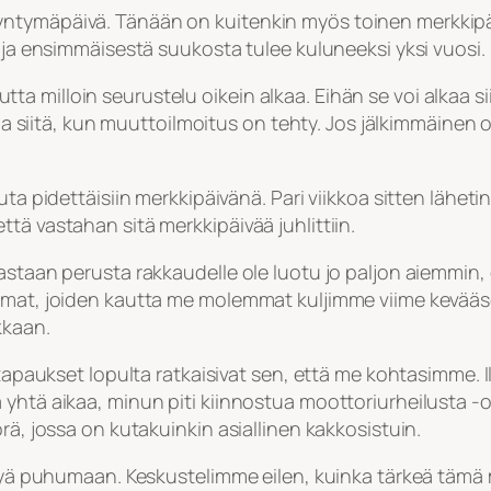
tymäpäivä. Tänään on kuitenkin myös toinen merkkipäivä.
, ja ensimmäisestä suukosta tulee kuluneeksi yksi vuosi.
milloin seurustelu oikein alkaa. Eihän se voi alkaa siit
lkaa siitä, kun muuttoilmoitus on tehty. Jos jälkimmäinen
uta pidettäisiin merkkipäivänä. Pari viikkoa sitten lähet
tä vastahan sitä merkkipäivää juhlittiin.
eastaan perusta rakkaudelle ole luotu jo paljon aiemmin
umat, joiden kautta me molemmat kuljimme viime kevääsee
kkaan.
 tapaukset lopulta ratkaisivat sen, että me kohtasimme. I
yhtä aikaa, minun piti kiinnostua moottoriurheilusta -ole
rä, jossa on kutakuinkin asiallinen kakkosistuin.
ystyä puhumaan. Keskustelimme eilen, kuinka tärkeä tämä 