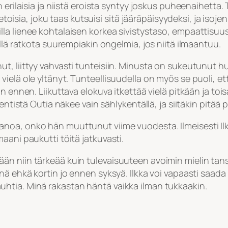
in erilaisia ja niistä eroista syntyy joskus puheenaih
ietoisia, joku taas kutsuisi sitä jääräpäisyydeksi, ja isoj
a lienee kohtalaisen korkea sivistystaso, empaattisuus –
llä ratkota suurempiakin ongelmia, jos niitä ilmaantuu.
t, liittyy vahvasti tunteisiin. Minusta on sukeutunut h
elä ole yltänyt. Tunteellisuudella on myös se puoli, ett
 ennen. Liikuttava elokuva itkettää vielä pitkään ja toisaa
entistä Outia näkee vain sählykentällä, ja siitäkin pitää
noa, onko hän muuttunut viime vuodesta. Ilmeisesti Ilk
aani paukutti töitä jatkuvasti.
än niin tärkeää kuin tulevaisuuteen avoimin mielin tan
ä ehkä kortin jo ennen syksyä. Ilkka voi vapaasti saada 
htia. Minä rakastan häntä vaikka ilman tukkaakin.