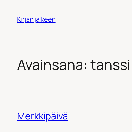
Siirry
sisältöön
Kirjan jälkeen
Avainsana:
tanssi
Merkkipäivä