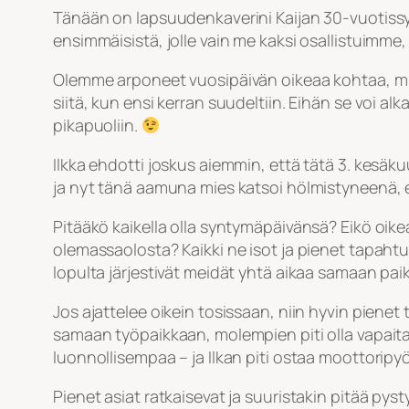
Tänään on lapsuudenkaverini Kaijan 30-vuotissyn
ensimmäisistä, jolle vain me kaksi osallistuimme
Olemme arponeet vuosipäivän oikeaa kohtaa, mutta 
siitä, kun ensi kerran suudeltiin. Eihän se voi a
pikapuoliin.
Ilkka ehdotti joskus aiemmin, että tätä 3. kesäku
ja nyt tänä aamuna mies katsoi hölmistyneenä, et
Pitääkö kaikella olla syntymäpäivänsä? Eikö oik
olemassaolosta? Kaikki ne isot ja pienet tapaht
lopulta järjestivät meidät yhtä aikaa samaan pai
Jos ajattelee oikein tosissaan, niin hyvin pienet
samaan työpaikkaan, molempien piti olla vapaita 
luonnollisempaa – ja Ilkan piti ostaa moottoripyö
Pienet asiat ratkaisevat ja suuristakin pitää p