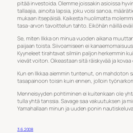
pitää investoida. Olemme joissakin asioissa hyv
tallaajia, ainoita lapsia, joku voisi sanoa, määrät
mukaan itsepäisiä. Kaikesta huolimatta molemmill
tasa-arvon tavoittelun tahto. Eiköhän näillä eväi
Se, miten Ilkka on minua vuoden aikana muuttanu
paijaan toista. Siivoamiseen ei kanaemomaisuus vi
Kyyneleet tirahtavat silmiin paljon herkemmin kuin
vievät voiton. Oikeastaan sitä räiskyvää ja kovaa 
Kun en Ilkkaa aiemmin tuntenut, on mahdoton sa
tasapainoon toisin kuin ennen, jolloin työnarkom
Menneisyyden pohtiminen ei kuitenkaan ole yhtä
tulla yhtä tanssia. Savage saa vakuutuksen ja min
Yamahallaan minun ja uuden ponin nautiskeluvau
3.6.2008