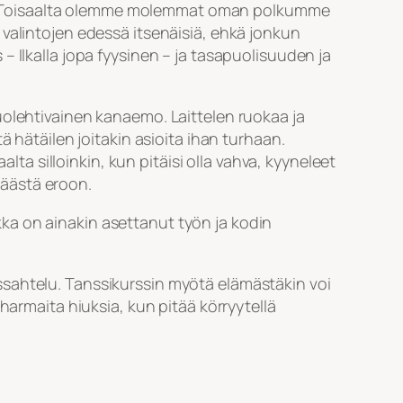
etta. Toisaalta olemme molemmat oman polkumme
en valintojen edessä itsenäisiä, ehkä jonkun
 Ilkalla jopa fyysinen – ja tasapuolisuuden ja
uolehtivainen kanaemo. Laittelen ruokaa ja
ä hätäilen joitakin asioita ihan turhaan.
lta silloinkin, kun pitäisi olla vahva, kyyneleet
 päästä eroon.
ka on ainakin asettanut työn ja kodin
ssahtelu. Tanssikurssin myötä elämästäkin voi
harmaita hiuksia, kun pitää körryytellä