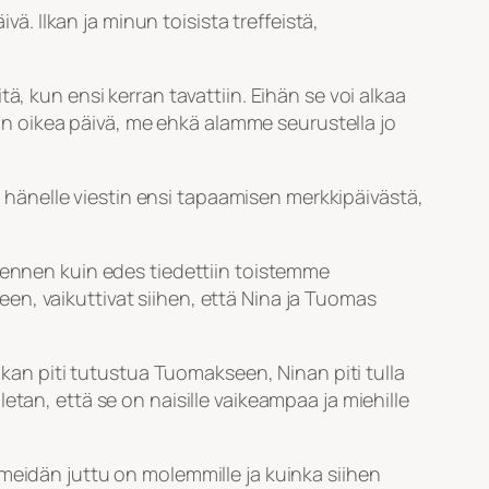
 Ilkan ja minun toisista treffeistä,
ä, kun ensi kerran tavattiin. Eihän se voi alkaa
 on oikea päivä, me ehkä alamme seurustella jo
in hänelle viestin ensi tapaamisen merkkipäivästä,
, ennen kuin edes tiedettiin toistemme
n, vaikuttivat siihen, että Nina ja Tuomas
lkan piti tutustua Tuomakseen, Ninan piti tulla
tan, että se on naisille vaikeampaa ja miehille
meidän juttu on molemmille ja kuinka siihen