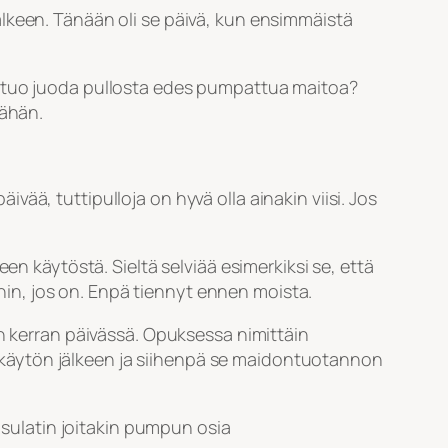
lkeen. Tänään oli se päivä, kun ensimmäistä
siko tuo juoda pullosta edes pumpattua maitoa?
äähän.
äivää, tuttipulloja on hyvä olla ainakin viisi. Jos
keen käytöstä. Sieltä selviää esimerkiksi se, että
nnin, jos on. Enpä tiennyt ennen moista.
in kerran päivässä. Opuksessa nimittäin
käytön jälkeen ja siihenpä se maidontuotannon
a sulatin joitakin pumpun osia