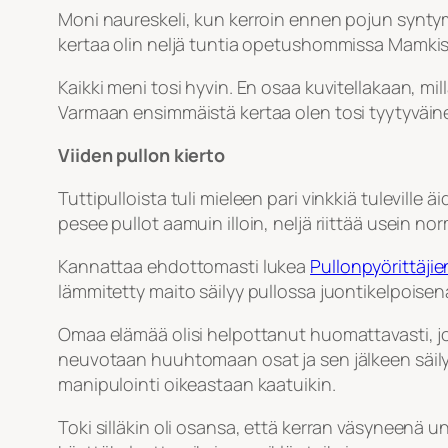
Moni naureskeli, kun kerroin ennen pojun syntym
kertaa olin neljä tuntia opetushommissa Mamkissa
Kaikki meni tosi hyvin. En osaa kuvitellakaan, mi
Varmaan ensimmäistä kertaa olen tosi tyytyväinen
Viiden pullon kierto
Tuttipulloista tuli mieleen pari vinkkiä tuleville ä
pesee pullot aamuin illoin, neljä riittää usein norm
Kannattaa ehdottomasti lukea
Pullonpyörittäji
lämmitetty maito säilyy pullossa juontikelpoisena
Omaa elämää olisi helpottanut huomattavasti, jos
neuvotaan huuhtomaan osat ja sen jälkeen säil
manipulointi oikeastaan kaatuikin.
Toki silläkin oli osansa, että kerran väsyneenä u