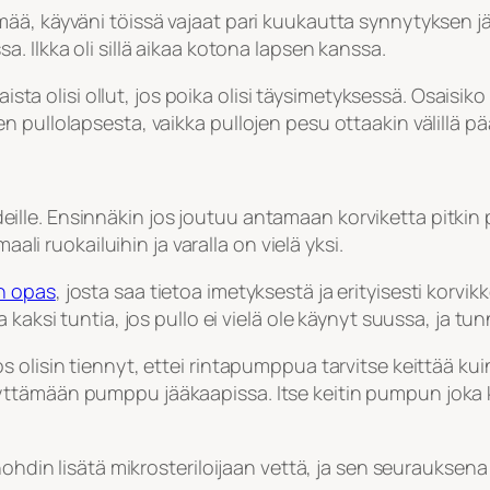
ää, käyväni töissä vajaat pari kuukautta synnytyksen jä
. Ilkka oli sillä aikaa kotona lapsen kanssa.
llaista olisi ollut, jos poika olisi täysimetyksessä. Osai
 pullolapsesta, vaikka pullojen pesu ottaakin välillä p
ideille. Ensinnäkin jos joutuu antamaan korviketta pitkin p
aali ruokailuihin ja varalla on vielä yksi.
en opas
, josta saa tietoa imetyksestä ja erityisesti korvik
 kaksi tuntia, jos pullo ei vielä ole käynyt suussa, ja tu
 olisin tiennyt, ettei rintapumppua tarvitse keittää ku
yttämään pumppu jääkaapissa. Itse keitin pumpun joka 
nohdin lisätä mikrosteriloijaan vettä, ja sen seurauksen