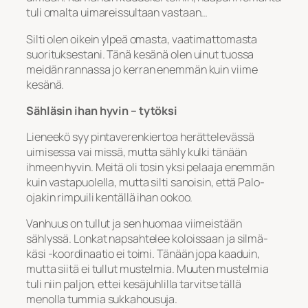
tuli omalta uimareissultaan vastaan…
Silti olen oikein ylpeä omasta, vaatimattomasta
suorituksestani. Tänä kesänä olen uinut tuossa
meidän rannassa jo kerran enemmän kuin viime
kesänä.
Sähläsin ihan hyvin – tytöksi
Lieneekö syy pintaverenkiertoa herättelevässä
uimisessa vai missä, mutta sähly kulki tänään
ihmeen hyvin. Meitä oli tosin yksi pelaaja enemmän
kuin vastapuolella, mutta silti sanoisin, että Palo-
ojakin rimpuili kentällä ihan ookoo.
Vanhuus on tullut ja sen huomaa viimeistään
sählyssä. Lonkat napsahtelee koloissaan ja silmä-
käsi -koordinaatio ei toimi. Tänään jopa kaaduin,
mutta siitä ei tullut mustelmia. Muuten mustelmia
tuli niin paljon, ettei kesäjuhlilla tarvitse tällä
menolla tummia sukkahousuja.