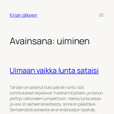
Siirry
sisältöön
Kirjan jälkeen
Avainsana:
uiminen
Uimaan vaikka lunta sataisi
Tänään on satanut koko päivän lunta. Isot
lumihiutaleet leijailevat maahan hiljalleen, ja tienoo
peittyy valkoiseen lumipeittoon. Vaikka lunta sataa
ja vesi on seitsemänasteista, sinne on päästävä.
Seitsemästä asteesta se ei enää paljon tipahda,