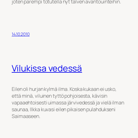
joten parempi totutella nyt talven avantouinteihin.
14.10.2010
Vilukissa vedessä
Eilen oli hurjan kylmä ilma. Koska kukaan ei usko,
että minä, viluinen tyttö pohjoisesta, kävisin
vapaaehtoisesti uimassa järvivedessä ja vielä ilman
saunaa, Ilkka kuvasi eilen pikaisen pulahdukseni
Saimaaseen.