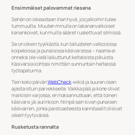
Ensimmäiset palovammat riesana
Sehän on oikeastaan ihan hyvä, jos jalkoihin tulee
tummuutta. Muuten minulla on lakananvalkoiset
kanankoivet, kun muilla sääret ruskettuvat silmissä.
Se on oikein tyylikästä, kun tallustelen valkoisissa
koipeloissa ja punaisissa käsivarsissa – naama ei
onneksi ole vielä laikuttunut keltaisista pilkuista.
Käsivarsia kohtasi nimittäin sunnuntain helteissä
työtapaturma.
Tein koko päivän
WebCheck
-wikiä ja suuren osan
ajasta istuin parvekkeella. Vaikka pää ja kone olivat
markiisin varjossa, en hoksannutkaan, että toinen
käsivarsi jäi aurinkoon. Niinpä sain kivan punaisen
käsivarren, jonka paistoasteesta kannibaalit olisivat
oikein tyytyväisiä.
Rusketusta rannalta