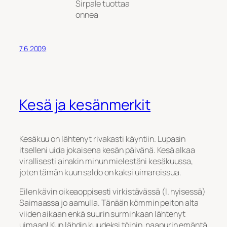
Sirpale tuottaa
onnea
7.6.2009
Kesä ja kesänmerkit
Kesäkuu on lähtenyt rivakasti käyntiin. Lupasin
itselleni uida jokaisena kesän päivänä. Kesä alkaa
virallisesti ainakin minun mielestäni kesäkuussa,
joten tämän kuun saldo on kaksi uimareissua.
Eilen kävin oikeaoppisesti virkistävässä (l. hyisessä)
Saimaassa jo aamulla. Tänään kömmin peiton alta
viiden aikaan enkä suurin surminkaan lähtenyt
uimaan! Kun lähdin kuudeksi töihin, naapurin emäntä