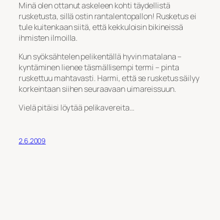
Minä olen ottanut askeleen kohti täydellistä
rusketusta, sillä ostin rantalentopallon! Rusketus ei
tule kuitenkaan siitä, että kekkuloisin bikineissä
ihmisten ilmoilla.
Kun syöksähtelen pelikentällä hyvin matalana –
kyntäminen lienee täsmällisempi termi – pinta
ruskettuu mahtavasti. Harmi, että se rusketus säilyy
korkeintaan siihen seuraavaan uimareissuun.
Vielä pitäisi löytää pelikavereita…
2.6.2009