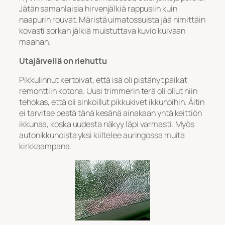
Jätän samanlaisia hirvenjälkiä rappusiin kuin
naapurin rouvat. Märistä uimatossuista jää nimittäin
kovasti sorkan jälkiä muistuttava kuvio kuivaan
maahan.
Utajärvellä on riehuttu
Pikkulinnut kertoivat, että isä oli pistänyt paikat
remonttiin kotona. Uusi trimmerin terä oli ollut niin
tehokas, että oli sinkoillut pikkukivet ikkunoihin. Äitin
ei tarvitse pestä tänä kesänä ainakaan yhtä keittiön
ikkunaa, koska uudesta näkyy läpi varmasti. Myös
autonikkunoista yksi kiiltelee auringossa muita
kirkkaampana.