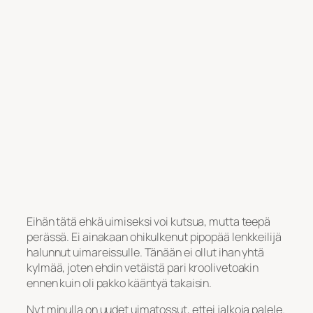
Eihän tätä ehkä uimiseksi voi kutsua, mutta teepä
perässä. Ei ainakaan ohikulkenut pipopää lenkkeilijä
halunnut uimareissulle. Tänään ei ollut ihan yhtä
kylmää, joten ehdin vetäistä pari kroolivetoakin
ennen kuin oli pakko kääntyä takaisin.
Nyt minulla on uudet uimatossut, ettei jalkoja palele.