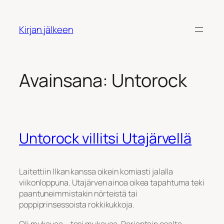
Siirry
sisältöön
Kirjan jälkeen
Avainsana:
Untorock
Untorock villitsi Utajärvellä
Laitettiin Ilkan kanssa oikein komiasti jalalla
viikonloppuna. Utajärven ainoa oikea tapahtuma teki
paantuneimmistakin nörteistä tai
poppiprinsessoista rokkikukkoja.
Oli mukavaa – tosi mukavaa. Perjantain osalta