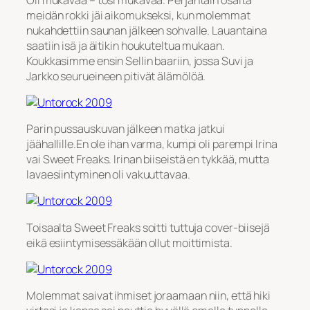
meidän rokki jäi aikomukseksi, kun molemmat
nukahdettiin saunan jälkeen sohvalle. Lauantaina
saatiin isä ja äitikin houkuteltua mukaan.
Koukkasimme ensin Sellin baariin, jossa Suvi ja
Jarkko seurueineen pitivät älämölöä.
Parin pussauskuvan jälkeen matka jatkui
jäähallille.En ole ihan varma, kumpi oli parempi Irina
vai Sweet Freaks. Irinan biiseistä en tykkää, mutta
lavaesiintyminen oli vakuuttavaa.
Toisaalta Sweet Freaks soitti tuttuja cover-biisejä
eikä esiintymisessäkään ollut moittimista.
Molemmat saivat ihmiset joraamaan niin, että hiki