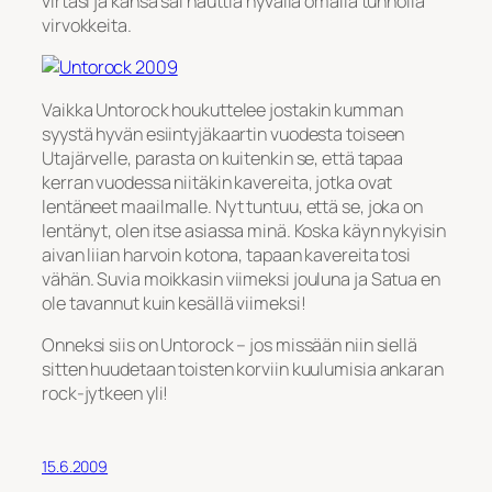
virtasi ja kansa sai nauttia hyvällä omalla tunnolla
virvokkeita.
Vaikka Untorock houkuttelee jostakin kumman
syystä hyvän esiintyjäkaartin vuodesta toiseen
Utajärvelle, parasta on kuitenkin se, että tapaa
kerran vuodessa niitäkin kavereita, jotka ovat
lentäneet maailmalle. Nyt tuntuu, että se, joka on
lentänyt, olen itse asiassa minä. Koska käyn nykyisin
aivan liian harvoin kotona, tapaan kavereita tosi
vähän. Suvia moikkasin viimeksi jouluna ja Satua en
ole tavannut kuin kesällä viimeksi!
Onneksi siis on Untorock – jos missään niin siellä
sitten huudetaan toisten korviin kuulumisia ankaran
rock-jytkeen yli!
15.6.2009