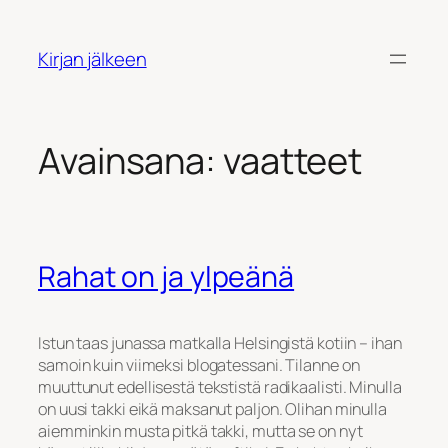
Siirry
sisältöön
Kirjan jälkeen
Avainsana:
vaatteet
Rahat on ja ylpeänä
Istun taas junassa matkalla Helsingistä kotiin – ihan
samoin kuin viimeksi blogatessani. Tilanne on
muuttunut edellisestä tekstistä radikaalisti. Minulla
on uusi takki eikä maksanut paljon. Olihan minulla
aiemminkin musta pitkä takki, mutta se on nyt