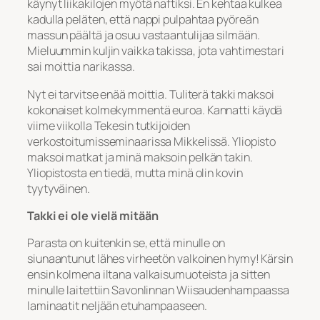
käynyt liikakilojen myötä naftiksi. En kehtaa kulkea
kadulla peläten, että nappi pulpahtaa pyöreän
massun päältä ja osuu vastaantulijaa silmään.
Mieluummin kuljin vaikka takissa, jota vahtimestari
sai moittia narikassa.
Nyt ei tarvitse enää moittia. Tuliterä takki maksoi
kokonaiset kolmekymmentä euroa. Kannatti käydä
viime viikolla Tekesin tutkijoiden
verkostoitumisseminaarissa Mikkelissä. Yliopisto
maksoi matkat ja minä maksoin pelkän takin.
Yliopistosta en tiedä, mutta minä olin kovin
tyytyväinen.
Takki ei ole vielä mitään
Parasta on kuitenkin se, että minulle on
siunaantunut lähes virheetön valkoinen hymy! Kärsin
ensin kolmena iltana valkaisumuoteista ja sitten
minulle laitettiin Savonlinnan Wiisaudenhampaassa
laminaatit neljään etuhampaaseen.