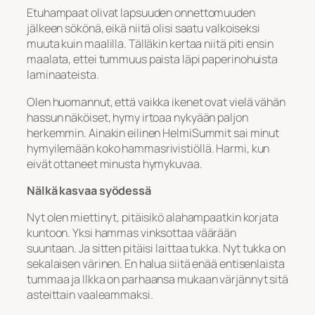
Etuhampaat olivat lapsuuden onnettomuuden
jälkeen sökönä, eikä niitä olisi saatu valkoiseksi
muuta kuin maalilla. Tälläkin kertaa niitä piti ensin
maalata, ettei tummuus paista läpi paperinohuista
laminaateista.
Olen huomannut, että vaikka ikenet ovat vielä vähän
hassun näköiset, hymy irtoaa nykyään paljon
herkemmin. Ainakin eilinen HelmiSummit sai minut
hymyilemään koko hammasrivistiöllä. Harmi, kun
eivät ottaneet minusta hymykuvaa.
Nälkä kasvaa syödessä
Nyt olen miettinyt, pitäisikö alahampaatkin korjata
kuntoon. Yksi hammas vinksottaa väärään
suuntaan. Ja sitten pitäisi laittaa tukka. Nyt tukka on
sekalaisen värinen. En halua siitä enää entisenlaista
tummaa ja Ilkka on parhaansa mukaan värjännyt sitä
asteittain vaaleammaksi.