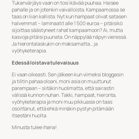
Tukanvärjäys vaan on tosi ikävää puuhaa. Haisee
pahalle ja on jotenkin vaivalloista. Kampaamossa se
taas on liian kallista. Nyt kun hampaat olivat satasen
halvemmat – laminaatit alle 1 500 euroa – pitäisikö
sijoittaa säästyneet rahat kampaamoon? Ai, mutta
kasvoja pitäisi puunata. On näppylää näpyn vieressä.
Ja hierontalaskukin on maksamatta… ja
vyöhyketerapia.
Edessä loistava tulevaisuus
Ei vaan oikeasti. Sen jälkeen kun viimeksi bloggasin
ja tilitin pahaa oloani, moni asia on muuttunut
parempaan – siitäkin huolimatta, että sairastin
välissä kunnon nuhan. Takki, hampaat, hieronta,
vyöhyketerapia ja moni muu pikkuasia on taas
osoittanut, että ehkä minäkin pystyn pitämään
itsestäni huolta.
Minusta tulee ihana!