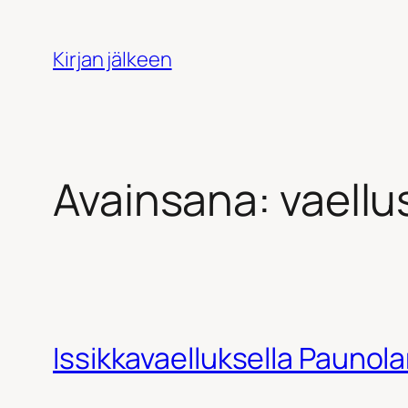
Siirry
sisältöön
Kirjan jälkeen
Avainsana:
vaellu
Issikkavaelluksella Pauno