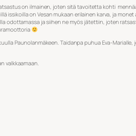
sastus on ilmainen, joten sitä tavoitetta kohti mennään
villä issikoilla on Vesan mukaan erilainen karva, ja monet
 odottamassa ja siihen ne myös jätettiin, joten ratsastaj
auramoottoria
kuulla Paunolanmäkeen. Taidanpa puhua Eva-Marialle, jo
aan valkkaamaan.