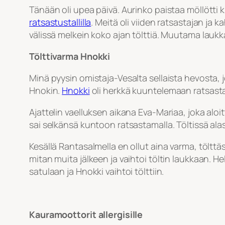
Tänään oli upea päivä. Aurinko paistaa möllötti k
ratsastustallilla
. Meitä oli viiden ratsastajan ja
välissä melkein koko ajan tölttiä. Muutama laukk
Tölttivarma Hnokki
Minä pyysin omistaja-Vesalta sellaista hevosta, j
Hnokin.
Hnokki
oli herkkä kuuntelemaan ratsastaj
Ajattelin vaelluksen aikana Eva-Mariaa, joka aloi
sai selkänsä kuntoon ratsastamalla. Töltissä alase
Kesällä Rantasalmella en ollut aina varma, töltt
mitan muita jälkeen ja vaihtoi töltin laukkaan. He
satulaan ja Hnokki vaihtoi tölttiin.
Kauramoottorit allergisille