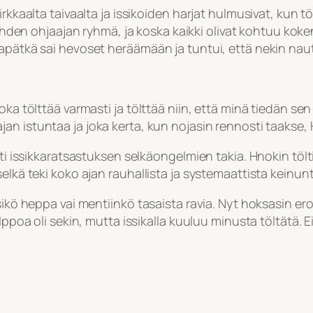
irkkaalta taivaalta ja issikoiden harjat hulmusivat, kun 
 kahden ohjaajan ryhmä, ja koska kaikki olivat kohtuu kok
apätkä sai hevoset heräämään ja tuntui, että nekin naut
oka tölttää varmasti ja tölttää niin, että minä tiedän se
an istuntaa ja joka kerta, kun nojasin rennosti taakse, 
tti issikkaratsastuksen selkäongelmien takia. Hnokin töl
lkä teki koko ajan rauhallista ja systemaattista keinunta
äsikö heppa vai mentiinkö tasaista ravia. Nyt hoksasin e
lppoa oli sekin, mutta issikalla kuuluu minusta töltätä. 