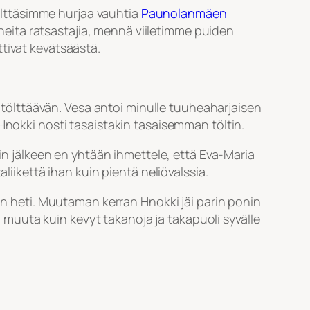
tölttäsimme hurjaa vauhtia
Paunolanmäen
eneita ratsastajia, mennä viiletimme puiden
tivat kevätsäästä.
n tölttäävän. Vesa antoi minulle tuuheaharjaisen
Hnokki nosti tasaistakin tasaisemman töltin.
tin jälkeen en yhtään ihmettele, että Eva-Maria
liikettä ihan kuin pientä neliövalssia.
ron heti. Muutaman kerran Hnokki jäi parin ponin
Ei muuta kuin kevyt takanoja ja takapuoli syvälle