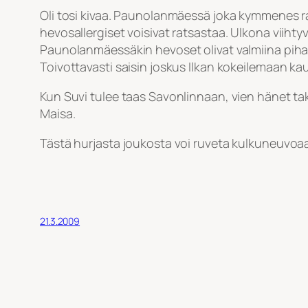
Oli tosi kivaa. Paunolanmäessä joka kymmenes rat
hevosallergiset voisivat ratsastaa. Ulkona viihty
Paunolanmäessäkin hevoset olivat valmiina pihalla
Toivottavasti saisin joskus Ilkan kokeilemaan k
Kun Suvi tulee taas Savonlinnaan, vien hänet ta
Maisa.
Tästä hurjasta joukosta voi ruveta kulkuneuvo
21.3.2009