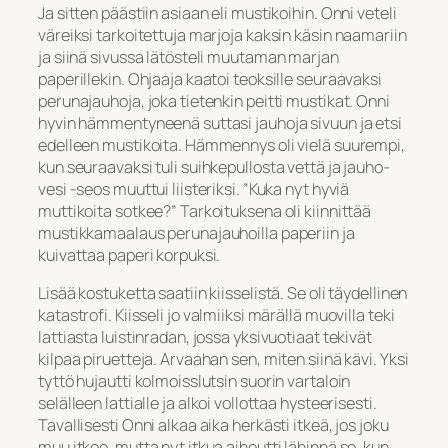
Ja sitten päästiin asiaan eli mustikoihin. Onni veteli
väreiksi tarkoitettuja marjoja kaksin käsin naamariin
ja siinä sivussa lätösteli muutaman marjan
paperillekin. Ohjaaja kaatoi teoksille seuraavaksi
perunajauhoja, joka tietenkin peitti mustikat. Onni
hyvin hämmentyneenä suttasi jauhoja sivuun ja etsi
edelleen mustikoita. Hämmennys oli vielä suurempi,
kun seuraavaksi tuli suihkepullosta vettä ja jauho-
vesi -seos muuttui liisteriksi. ”Kuka nyt hyviä
muttikoita sotkee?” Tarkoituksena oli kiinnittää
mustikkamaalaus perunajauhoilla paperiin ja
kuivattaa paperi korpuksi.
Lisää kostuketta saatiin kiisselistä. Se oli täydellinen
katastrofi. Kiisseli jo valmiiksi märällä muovilla teki
lattiasta luistinradan, jossa yksivuotiaat tekivät
kilpaa piruetteja. Arvaahan sen, miten siinä kävi. Yksi
tyttö hujautti kolmoisslutsin suorin vartaloin
selälleen lattialle ja alkoi vollottaa hysteerisesti.
Tavallisesti Onni alkaa aika herkästi itkeä, jos joku
muu itkee, mutta nyt itkua aiheutti lähinnä se, kun