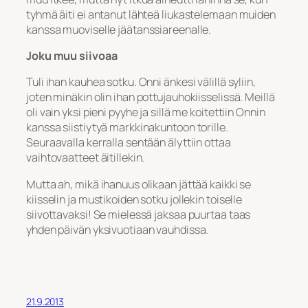
tyhmä äiti ei antanut lähteä liukastelemaan muiden
kanssa muoviselle jäätanssiareenalle.
Joku muu siivoaa
Tuli ihan kauhea sotku. Onni änkesi välillä syliin,
joten minäkin olin ihan pottujauhokiisselissä. Meillä
oli vain yksi pieni pyyhe ja sillä me koitettiin Onnin
kanssa siistiytyä markkinakuntoon torille.
Seuraavalla kerralla sentään älyttiin ottaa
vaihtovaatteet äitillekin.
Mutta ah, mikä ihanuus olikaan jättää kaikki se
kiisselin ja mustikoiden sotku jollekin toiselle
siivottavaksi! Se mielessä jaksaa puurtaa taas
yhden päivän yksivuotiaan vauhdissa.
21.9.2013