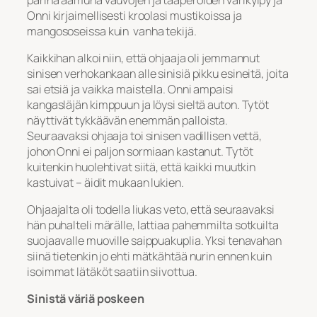
Onni kirjaimellisesti kroolasi mustikoissa ja
mangososeissa kuin vanha tekijä.
Kaikkihan alkoi niin, että ohjaaja oli jemmannut
sinisen verhokankaan alle sinisiä pikku esineitä, joita
sai etsiä ja vaikka maistella. Onni ampaisi
kangasläjän kimppuun ja löysi sieltä auton. Tytöt
näyttivät tykkäävän enemmän palloista.
Seuraavaksi ohjaaja toi sinisen vadillisen vettä,
johon Onni ei paljon sormiaan kastanut. Tytöt
kuitenkin huolehtivat siitä, että kaikki muutkin
kastuivat – äidit mukaan lukien.
Ohjaajalta oli todella liukas veto, että seuraavaksi
hän puhalteli märälle, lattiaa pahemmilta sotkuilta
suojaavalle muoville saippuakuplia. Yksi tenavahan
siinä tietenkin jo ehti mätkähtää nurin ennen kuin
isoimmat lätäköt saatiin siivottua.
Sinistä väriä poskeen