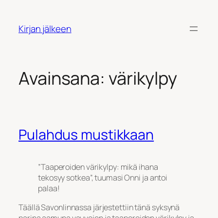
Siirry
sisältöön
Kirjan jälkeen
Avainsana:
värikylpy
Pulahdus mustikkaan
”Taaperoiden värikylpy: mikä ihana
tekosyy sotkea”, tuumasi Onni ja antoi
palaa!
Täällä Savonlinnassa järjestettiin tänä syksynä
parina aamuna vauvojen ja taaperoiden värikylpy ja