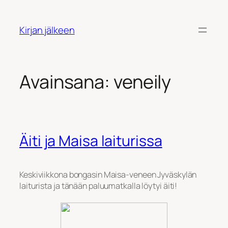
Siirry
sisältöön
Kirjan jälkeen
Avainsana:
veneily
Äiti ja Maisa laiturissa
Keskiviikkona bongasin Maisa-veneen Jyväskylän
laiturista ja tänään paluumatkalla löytyi äiti!