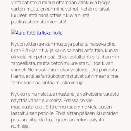
yritti patistella minua ottamaan valokuvia blogia
varten, mutta enhän minä voinut. Nehän olisivat
luulleet, että minä ottaisin kuvia niistä
puolialastomista miehistä!
Nyt on sitten synkän musta ja pahalta haiseva piha.
Ilkan Bläkkärin tukijalkakin painahti asfalttiin, kun se
oli vielä niin pehmeää. Ehkei asfaltointi ollut ihan niin
tarpeellista, mutta betonimuureista tuli tosi kivan
väriset! Ne maalattiin hiekanvaaleiksi joka paikasta.
Harmi, että asfalttiukot onnistuivat tuhrimaan sinne
tänne vaaleaa pintaa mustia viiruja.
Nyt kun piha helottaa mustana ja valkoisena varasto
näyttää vähän surkealta. Edessä on siis
maalaustalkoot. Sitä ennen saamme vielä uuden
laatoituksen patiolle. Ehkä sitten pääsen ikkunoiden
pesuun, pihan laittoon ja eroon betonipölystä
nurkissa.