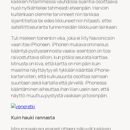
kaikkein hitaimmassa vauhdissa sijaintia osoittaava
nuoli nytkähtelee tahmeasti eteenpäin. Harvoin
kuitenkaan olemme tarvinneet niin tarkkaa
sijaintitietoa tai edes liikkuneet niin hitaasti, ettei
satelliittiseuranta tunne meidän liikkkuvan lainkaan.
Tuli mieleen toinenkin vika, joka ei liity Navionicsiin
vaan itse iPhoneen. iPhonen mukava ominaisus
kääntyä pystyasennosta vaaka-asentoon on tosi
raivostuttava silloin, kun pitäisi seurata karttaa.
Minusta on kiva, että kartta on niin päin kuin
maailma näyttäytyy eli tykkään kääntää iPhone-
kartan siten, että kulkusuunta osoittaa samaan
suuntaan sekä kartalla että järvellä. iPhonessa
kääntäminen aiheuttaa ihan liian usein sen, että
näyttö muuttuu pystystä vaakaan ja toisinpäin.
Kuin hauki rannasta
Minun maakrapumaiset otteeni näkyvät kaikkein