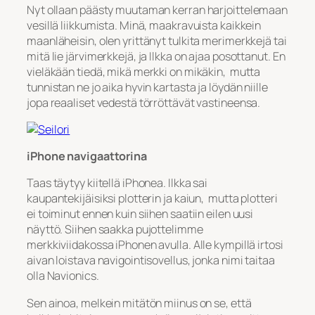
Nyt ollaan päästy muutaman kerran harjoittelemaan
vesillä liikkumista. Minä, maakravuista kaikkein
maanläheisin, olen yrittänyt tulkita merimerkkejä tai
mitä lie järvimerkkejä, ja Ilkka on ajaa posottanut. En
vieläkään tiedä, mikä merkki on mikäkin, mutta
tunnistan ne jo aika hyvin kartasta ja löydän niille
jopa reaaliset vedestä törröttävät vastineensa.
iPhone navigaattorina
Taas täytyy kiitellä iPhonea. Ilkka sai
kaupantekijäisiksi plotterin ja kaiun, mutta plotteri
ei toiminut ennen kuin siihen saatiin eilen uusi
näyttö. Siihen saakka pujottelimme
merkkiviidakossa iPhonen avulla. Alle kympillä irtosi
aivan loistava navigointisovellus, jonka nimi taitaa
olla Navionics.
Sen ainoa, melkein mitätön miinus on se, että