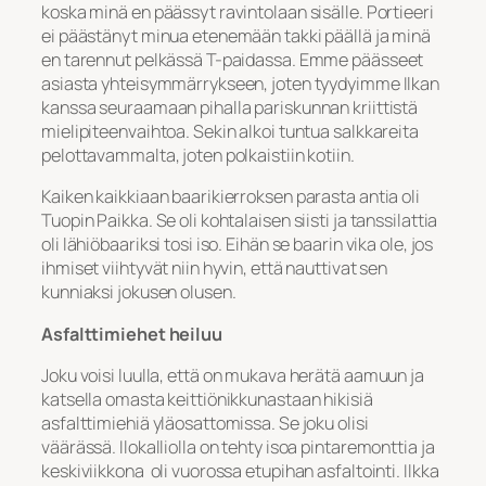
koska minä en päässyt ravintolaan sisälle. Portieeri
ei päästänyt minua etenemään takki päällä ja minä
en tarennut pelkässä T-paidassa. Emme päässeet
asiasta yhteisymmärrykseen, joten tyydyimme Ilkan
kanssa seuraamaan pihalla pariskunnan kriittistä
mielipiteenvaihtoa. Sekin alkoi tuntua salkkareita
pelottavammalta, joten polkaistiin kotiin.
Kaiken kaikkiaan baarikierroksen parasta antia oli
Tuopin Paikka. Se oli kohtalaisen siisti ja tanssilattia
oli lähiöbaariksi tosi iso. Eihän se baarin vika ole, jos
ihmiset viihtyvät niin hyvin, että nauttivat sen
kunniaksi jokusen olusen.
Asfalttimiehet heiluu
Joku voisi luulla, että on mukava herätä aamuun ja
katsella omasta keittiönikkunastaan hikisiä
asfalttimiehiä yläosattomissa. Se joku olisi
väärässä. Ilokalliolla on tehty isoa pintaremonttia ja
keskiviikkona oli vuorossa etupihan asfaltointi. Ilkka