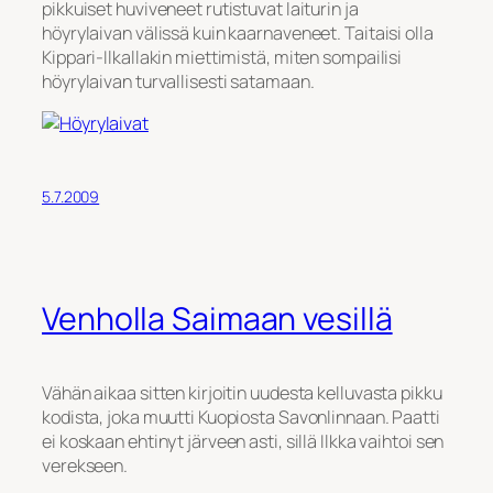
pikkuiset huviveneet rutistuvat laiturin ja
höyrylaivan välissä kuin kaarnaveneet. Taitaisi olla
Kippari-Ilkallakin miettimistä, miten sompailisi
höyrylaivan turvallisesti satamaan.
5.7.2009
Venholla Saimaan vesillä
Vähän aikaa sitten kirjoitin uudesta kelluvasta pikku
kodista, joka muutti Kuopiosta Savonlinnaan. Paatti
ei koskaan ehtinyt järveen asti, sillä Ilkka vaihtoi sen
verekseen.