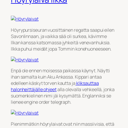
Höyrypursiseuran vuosittainen regatta saapui eilen
Savonlinnaan, ja vaikka sää oli surkea, kävimme
Ilkan kanssa katsomassa jyhkeitä venevanhuksia.
Ilkka puhui meidät jopa Tommin konehuoneeseen.
Enpä ole ennen moisessa paikassa käynyt. Näytti
ihan samalta kuin Aku Ankassa. Kippari antaa
edelleen käskyt torven kautta ja
kliksauttaa
halonheittäjälle ohjeet
alla olevalla vehkeellä, jonka
suomenkielinen nimi jäi kysymättä. Englanniksi se
lienee engine order telegraph.
Pienimmätkin höyrylaivat ovat niin massiivisia, että