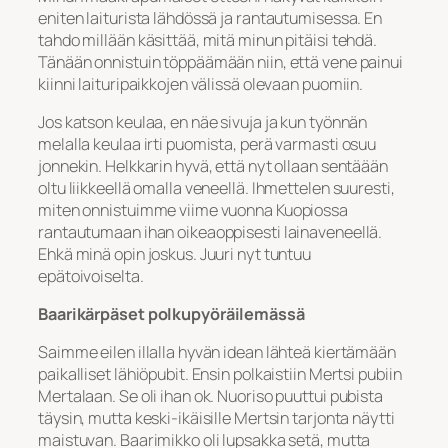
eniten laiturista lähdössä ja rantautumisessa. En
tahdo millään käsittää, mitä minun pitäisi tehdä.
Tänään onnistuin töppäämään niin, että vene painui
kiinni laituripaikkojen välissä olevaan puomiin.
Jos katson keulaa, en näe sivuja ja kun työnnän
melalla keulaa irti puomista, perä varmasti osuu
jonnekin. Helkkarin hyvä, että nyt ollaan sentäään
oltu liikkeellä omalla veneellä. Ihmettelen suuresti,
miten onnistuimme viime vuonna Kuopiossa
rantautumaan ihan oikeaoppisesti lainaveneellä.
Ehkä minä opin joskus. Juuri nyt tuntuu
epätoivoiselta.
Baarikärpäset polkupyöräilemässä
Saimme eilen illalla hyvän idean lähteä kiertämään
paikalliset lähiöpubit. Ensin polkaistiin Mertsi pubiin
Mertalaan. Se oli ihan ok. Nuoriso puuttui pubista
täysin, mutta keski-ikäisille Mertsin tarjonta näytti
maistuvan. Baarimikko oli lupsakka setä, mutta