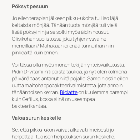
Pöksyt pesuun
Jo eilen terapian jälkeen pikku-ukolta tuli iso läjä
keltaista mönjää. Tänään tuota mönjää tuli vielä
lisää pöksyihin ja se sotki myös äidin housut.
Olisikohan suolistossa joku tyhjennysvaihe
meneillään? Mahakaan ei enää tunnu ihan niin
pinkeältä kuin ennen.
Voi tässä olla myös monen tekijän yhteisvaikutusta.
Pidin D-vitamiinitipoista taukoa, ja nyt olen kolmena
päivänä taas antanut niitä pojalle. Samoin ostin eilen
uutta maitohappobakteerivalmistetta, jota annoin
tänään toisen kerran.
Biolatte
on kuulemma parempi
kuin Gefilus, koska siinä on useampaa
bakteerikantaa.
Valoa surun keskelle
Se, että pikku-ukon vaivat alkavat ilmeisesti jo
helpottaa, tuo ison helpotuksen surun keskelle.