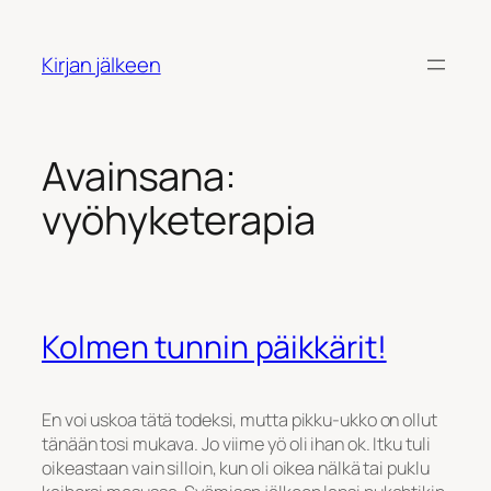
Siirry
sisältöön
Kirjan jälkeen
Avainsana:
vyöhyketerapia
Kolmen tunnin päikkärit!
En voi uskoa tätä todeksi, mutta pikku-ukko on ollut
tänään tosi mukava. Jo viime yö oli ihan ok. Itku tuli
oikeastaan vain silloin, kun oli oikea nälkä tai puklu