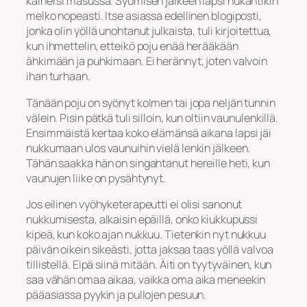
kaihersi masussa. Syömisen jälkeen lapsi nukahtikin
melko nopeasti. Itse asiassa edellinen blogiposti,
jonka olin yöllä unohtanut julkaista, tuli kirjoitettua,
kun ihmettelin, etteikö poju enää herääkään
ähkimään ja puhkimaan. Ei herännyt, joten valvoin
ihan turhaan.
Tänään poju on syönyt kolmen tai jopa neljän tunnin
välein. Pisin pätkä tuli silloin, kun oltiin vaunulenkillä.
Ensimmäistä kertaa koko elämänsä aikana lapsi jäi
nukkumaan ulos vaunuihin vielä lenkin jälkeen.
Tähän saakka hän on singahtanut hereille heti, kun
vaunujen liike on pysähtynyt.
Jos eilinen vyöhyketerapeutti ei olisi sanonut
nukkumisesta, alkaisin epäillä, onko kiukkupussi
kipeä, kun koko ajan nukkuu. Tietenkin nyt nukkuu
päivän oikein sikeästi, jotta jaksaa taas yöllä valvoa
tillistellä. Eipä siinä mitään. Äiti on tyytyväinen, kun
saa vähän omaa aikaa, vaikka oma aika meneekin
pääasiassa pyykin ja pullojen pesuun.