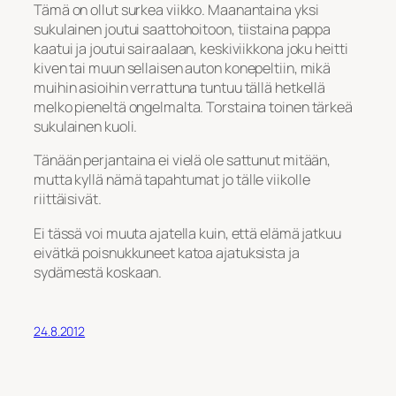
Tämä on ollut surkea viikko. Maanantaina yksi
sukulainen joutui saattohoitoon, tiistaina pappa
kaatui ja joutui sairaalaan, keskiviikkona joku heitti
kiven tai muun sellaisen auton konepeltiin, mikä
muihin asioihin verrattuna tuntuu tällä hetkellä
melko pieneltä ongelmalta. Torstaina toinen tärkeä
sukulainen kuoli.
Tänään perjantaina ei vielä ole sattunut mitään,
mutta kyllä nämä tapahtumat jo tälle viikolle
riittäisivät.
Ei tässä voi muuta ajatella kuin, että elämä jatkuu
eivätkä poisnukkuneet katoa ajatuksista ja
sydämestä koskaan.
24.8.2012