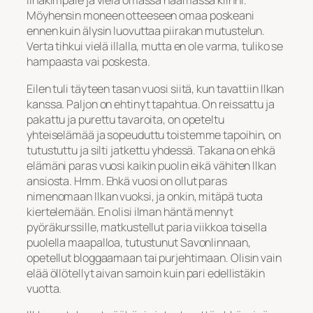
lihakimpale ja vielä omassa naamassa kiinni.
Möyhensin moneen otteeseen omaa poskeani
ennen kuin älysin luovuttaa piirakan mutustelun.
Verta tihkui vielä illalla, mutta en ole varma, tuliko se
hampaasta vai poskesta.
Eilen tuli täyteen tasan vuosi siitä, kun tavattiin Ilkan
kanssa. Paljon on ehtinyt tapahtua. On reissattu ja
pakattu ja purettu tavaroita, on opeteltu
yhteiselämää ja sopeuduttu toistemme tapoihin, on
tutustuttu ja silti jatkettu yhdessä. Takana on ehkä
elämäni paras vuosi kaikin puolin eikä vähiten Ilkan
ansiosta. Hmm. Ehkä vuosi on ollut paras
nimenomaan Ilkan vuoksi, ja onkin, mitäpä tuota
kiertelemään. En olisi ilman häntä mennyt
pyöräkurssille, matkustellut paria viikkoa toisella
puolella maapalloa, tutustunut Savonlinnaan,
opetellut bloggaamaan tai purjehtimaan. Olisin vain
elää öllötellyt aivan samoin kuin pari edellistäkin
vuotta.