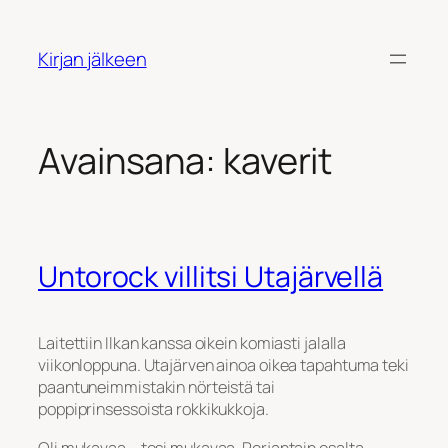
Siirry
sisältöön
Kirjan jälkeen
Avainsana:
kaverit
Untorock villitsi Utajärvellä
Laitettiin Ilkan kanssa oikein komiasti jalalla
viikonloppuna. Utajärven ainoa oikea tapahtuma teki
paantuneimmistakin nörteistä tai
poppiprinsessoista rokkikukkoja.
Oli mukavaa – tosi mukavaa. Perjantain osalta