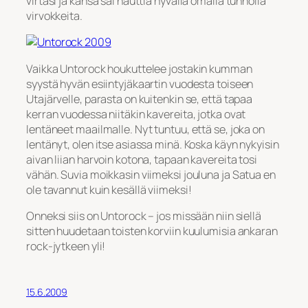
virtasi ja kansa sai nauttia hyvällä omalla tunnolla
virvokkeita.
Vaikka Untorock houkuttelee jostakin kumman
syystä hyvän esiintyjäkaartin vuodesta toiseen
Utajärvelle, parasta on kuitenkin se, että tapaa
kerran vuodessa niitäkin kavereita, jotka ovat
lentäneet maailmalle. Nyt tuntuu, että se, joka on
lentänyt, olen itse asiassa minä. Koska käyn nykyisin
aivan liian harvoin kotona, tapaan kavereita tosi
vähän. Suvia moikkasin viimeksi jouluna ja Satua en
ole tavannut kuin kesällä viimeksi!
Onneksi siis on Untorock – jos missään niin siellä
sitten huudetaan toisten korviin kuulumisia ankaran
rock-jytkeen yli!
15.6.2009