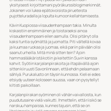
yksityisesti kirjoittamani pyöräkurssiblogimerkinnät.
Jokainen voi lukea epätoivoisista pirueteista
pujotteluradalla ja lopulta kumoon kellahtamisesta.
Kävin Kuopiossa viisaudenhampaan takia. Minulta
kiskaistiin ensimmäinen ja toistaiseksi ainoa
viisaudenhampaani eilen aamulla. Olisi pitänyt olla
kaksi tuntia syömättä ja juomatta. Piti vältellä kovaa
ja kuumaa ruokaa ja juomaa, eikä pariin päivään olisi
saanut urheilla. Mitä minä sitten tein? Ajoin
hammaslääkäristä kotiin ja keitettiin Suvin kanssa
kahvit. Syötiin karjalanpiirakoita ja iltapäivällä ajoin
sitten kiiruusti Savonlinnaan, että ehdin pelaamaan
sählyä. Purukalusto on täysin kunnossa. Kieli ei edes
etsiydy uuteen koloseen suussa, vaan on pysytellyt
kiltisti paikoillaan.
Karjalanpiirakan syöminen oli vähän vaivalloista, kun
puudutusaine vielä vaikutti. Ihmettelin, että riisikö se
narskuu hampaissa, kunnes tajusin, että se on