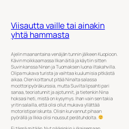
Viisautta vaille tai ainakin
yhtä hammasta
Ajelin maanantaina venäjän tunnin jälkeen Kuopioon.
Kävin moikkaamassa Ilkan äitiä ja käytiin sitten
Suvin kanssa Ninan ja Tuomaksen luona iltakahvilla.
Olipa mukava turista ja vaihtaa kuulumisia pitkästä
aikaa. Olen koittanut pitää Ninalta salassa
moottoripyöräkurssia, mutta Suvilta lipsahti pari
sanaa, teoriatunnit ja ajotunnit, ja tietenkin Nina
hoksasi heti, mistä on kysymys. Ihan vain sen takia
yritin salailla, että olisi ollut mukava yllättää
motoristipariskunta. Olisin kurvannut pihaan
pyörällä ja Ilkka olisi noussut perätuhdolta.
Ei tässä mitään. Nyt pääsinkin julkaisemaan