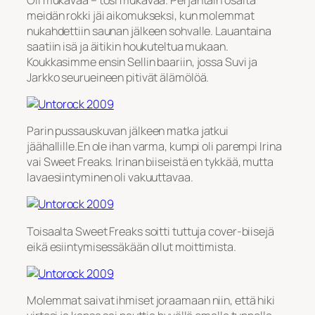
meidän rokki jäi aikomukseksi, kun molemmat
nukahdettiin saunan jälkeen sohvalle. Lauantaina
saatiin isä ja äitikin houkuteltua mukaan.
Koukkasimme ensin Sellin baariin, jossa Suvi ja
Jarkko seurueineen pitivät älämölöä.
Parin pussauskuvan jälkeen matka jatkui
jäähallille.En ole ihan varma, kumpi oli parempi Irina
vai Sweet Freaks. Irinan biiseistä en tykkää, mutta
lavaesiintyminen oli vakuuttavaa.
Toisaalta Sweet Freaks soitti tuttuja cover-biisejä
eikä esiintymisessäkään ollut moittimista.
Molemmat saivat ihmiset joraamaan niin, että hiki