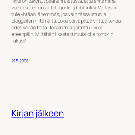
Ilkka on takonut päähäni ajatusta, että ehkä minä
voisin sittenkin väitellä joskus tohtoriksi. Väitös ei
tule yhtään lähemmäs, jos vain tässä istun ja
bloggailen niitä näitä. Joka päivä pitää yrittää tehdä
edes vähän töitä. Jokainen kirjoitettu rivi on
eteenpäin. Miltähän Ilkasta tuntuisi olla tohtorin
rakas?
21.5.2008
Kirjan jälkeen