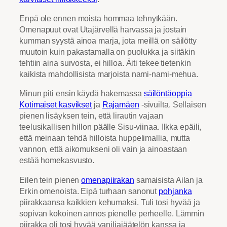
Enpä ole ennen moista hommaa tehnytkään.
Omenapuut ovat Utajärvellä harvassa ja jostain
kumman syystä ainoa marja, jota meillä on säilötty
muutoin kuin pakastamalla on puolukka ja siitäkin
tehtiin aina survosta, ei hilloa. Äiti tekee tietenkin
kaikista mahdollisista marjoista nami-nami-mehua.
Minun piti ensin käydä hakemassa
säilöntäoppia
Kotimaiset kasvikset
ja
Rajamäen
-sivuilta. Sellaisen
pienen lisäyksen tein, että lirautin vajaan
teelusikallisen hillon päälle Sisu-viinaa. Ilkka epäili,
että meinaan tehdä hilloista huppelimallia, mutta
vannon, että aikomukseni oli vain ja ainoastaan
estää homekasvusto.
Eilen tein pienen
omenapiirakan
samaisista Ailan ja
Erkin omenoista. Eipä turhaan sanonut
pohjanka
piirakkaansa kaikkien kehumaksi. Tuli tosi hyvää ja
sopivan kokoinen annos pienelle perheelle. Lämmin
piirakka oli tosi hyvää vaniljajäätelön kanssa ja