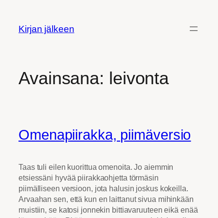
Siirry
sisältöön
Kirjan jälkeen
Avainsana:
leivonta
Omenapiirakka, piimäversio
Taas tuli eilen kuorittua omenoita. Jo aiemmin
etsiessäni hyvää piirakkaohjetta törmäsin
piimälliseen versioon, jota halusin joskus kokeilla.
Arvaahan sen, että kun en laittanut sivua mihinkään
muistiin, se katosi jonnekin bittiavaruuteen eikä enää