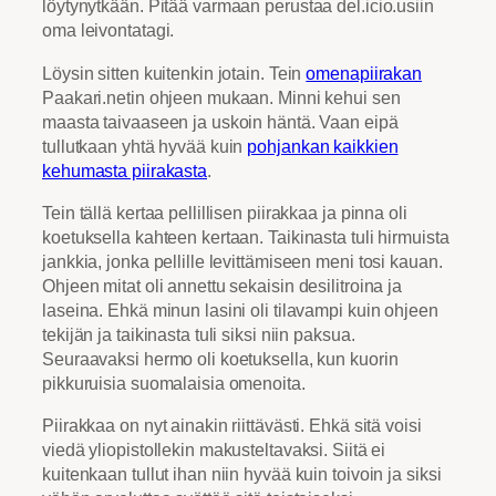
löytynytkään. Pitää varmaan perustaa del.icio.usiin
oma leivontatagi.
Löysin sitten kuitenkin jotain. Tein
omenapiirakan
Paakari.netin ohjeen mukaan. Minni kehui sen
maasta taivaaseen ja uskoin häntä. Vaan eipä
tullutkaan yhtä hyvää kuin
pohjankan kaikkien
kehumasta piirakasta
.
Tein tällä kertaa pellillisen piirakkaa ja pinna oli
koetuksella kahteen kertaan. Taikinasta tuli hirmuista
jankkia, jonka pellille levittämiseen meni tosi kauan.
Ohjeen mitat oli annettu sekaisin desilitroina ja
laseina. Ehkä minun lasini oli tilavampi kuin ohjeen
tekijän ja taikinasta tuli siksi niin paksua.
Seuraavaksi hermo oli koetuksella, kun kuorin
pikkuruisia suomalaisia omenoita.
Piirakkaa on nyt ainakin riittävästi. Ehkä sitä voisi
viedä yliopistollekin makusteltavaksi. Siitä ei
kuitenkaan tullut ihan niin hyvää kuin toivoin ja siksi