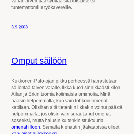
vähän arveluttaa syöttää sitä toistaiseksi
tuntemattomille työkavereille.
3.9.2008
Omput säilöön
Kukkonen-Palo-ojan pikku perheessä harrastetaan
säilöntää talven varalle. Ilkka kuori sinnikkäästi kilon
Ailan ja Erkin tuomia kotimaisia omenoita. Minä
pääsin helpommalla, kun vain lohkoin omenat
kattilaan. Olisihan sitä tietenkin Ilkkakin voinut päästä
helpommalla, jos olisin vain surauttanut omenat
soseeksi, mutta halusin kuitenkin struktuuria
omenahilloon
. Samalla kiehautin jääkaapissa olleet
karviaiset hillokkeeksi
.