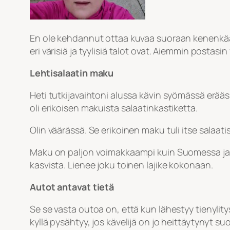
En ole kehdannut ottaa kuvaa suoraan kenenkään ta
eri värisiä ja tyylisiä talot ovat. Aiemmin postasi
Lehtisalaatin maku
Heti tutkijavaihtoni alussa kävin syömässä eräässä
oli erikoisen makuista salaatinkastiketta.
Olin väärässä. Se erikoinen maku tuli itse salaatis
Maku on paljon voimakkaampi kuin Suomessa ja i
kasvista. Lienee joku toinen lajike kokonaan.
Autot antavat tietä
Se se vasta outoa on, että kun lähestyy tienylity
kyllä pysähtyy, jos kävelijä on jo heittäytynyt suo