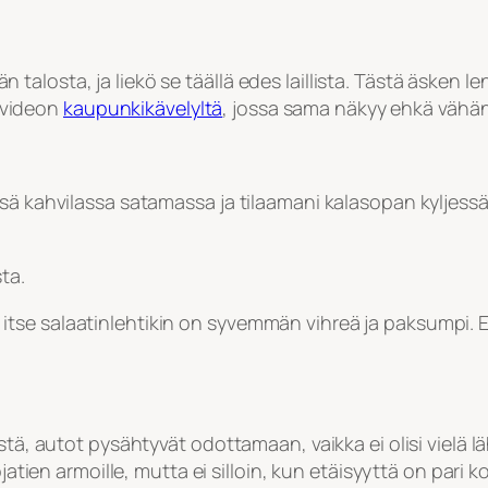
losta, ja liekö se täällä edes laillista. Tästä äsken lenk
n videon
kaupunkikävelyltä
, jossa sama näkyy ehkä vähä
 kahvilassa satamassa ja tilaamani kalasopan kyljessä oli 
ta.
tse salaatinlehtikin on syvemmän vihreä ja paksumpi. E
stä, autot pysähtyvät odottamaan, vaikka ei olisi vielä l
jatien armoille, mutta ei silloin, kun etäisyyttä on pari k