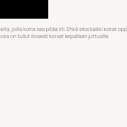
ita, joilla koiria saa pitää irti. Ehkä siksi kaikki koirat 
oira on tullut iloisesti korvat lerpallaan juttusille.