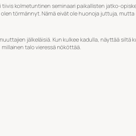
iivis kolmetuntinen seminaari paikallisten jatko-opiskel
n olen törmännyt. Nämä eivät ole huonoja juttuja, mutta e
uuttajien jälkeläisiä. Kun kulkee kadulla, näyttää siltä 
 millainen talo vieressä nököttää.