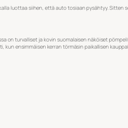
alla luottaa siihen, että auto tosiaan pysähtyy. Sitten
issa on turvalliset ja kovin suomalaisen näköiset pömpelit
näytti, kun ensimmäisen kerran törmäsin paikallisen kaupp