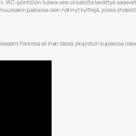
. WC-pönttöön tuleva vesi oli katolta kerättyä sadevet
uussakin paikassa olen nähnyt kylttejä, joissa yhdestä
 Pleasant Parkissa eli ihan tässä yliopiston kupeessa ole
.