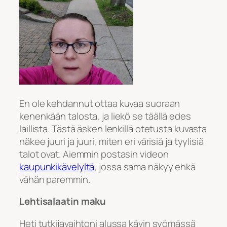
En ole kehdannut ottaa kuvaa suoraan
kenenkään talosta, ja liekö se täällä edes
laillista. Tästä äsken lenkillä otetusta kuvasta
näkee juuri ja juuri, miten eri värisiä ja tyylisiä
talot ovat. Aiemmin postasin videon
kaupunkikävelyltä
, jossa sama näkyy ehkä
vähän paremmin.
Lehtisalaatin maku
Heti tutkijavaihtoni alussa kävin syömässä