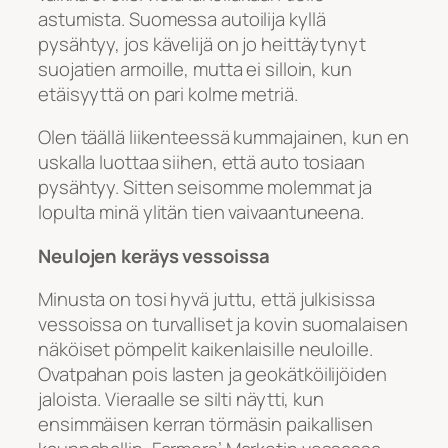
astumista. Suomessa autoilija kyllä
pysähtyy, jos kävelijä on jo heittäytynyt
suojatien armoille, mutta ei silloin, kun
etäisyyttä on pari kolme metriä.
Olen täällä liikenteessä kummajainen, kun en
uskalla luottaa siihen, että auto tosiaan
pysähtyy. Sitten seisomme molemmat ja
lopulta minä ylitän tien vaivaantuneena.
Neulojen keräys vessoissa
Minusta on tosi hyvä juttu, että julkisissa
vessoissa on turvalliset ja kovin suomalaisen
näköiset pömpelit kaikenlaisille neuloille.
Ovatpahan pois lasten ja geokätköilijöiden
jaloista. Vieraalle se silti näytti, kun
ensimmäisen kerran törmäsin paikallisen