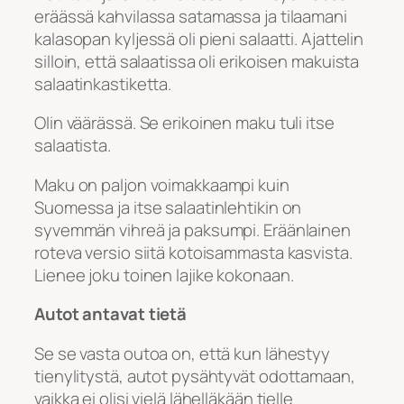
eräässä kahvilassa satamassa ja tilaamani
kalasopan kyljessä oli pieni salaatti. Ajattelin
silloin, että salaatissa oli erikoisen makuista
salaatinkastiketta.
Olin väärässä. Se erikoinen maku tuli itse
salaatista.
Maku on paljon voimakkaampi kuin
Suomessa ja itse salaatinlehtikin on
syvemmän vihreä ja paksumpi. Eräänlainen
roteva versio siitä kotoisammasta kasvista.
Lienee joku toinen lajike kokonaan.
Autot antavat tietä
Se se vasta outoa on, että kun lähestyy
tienylitystä, autot pysähtyvät odottamaan,
vaikka ei olisi vielä lähelläkään tielle