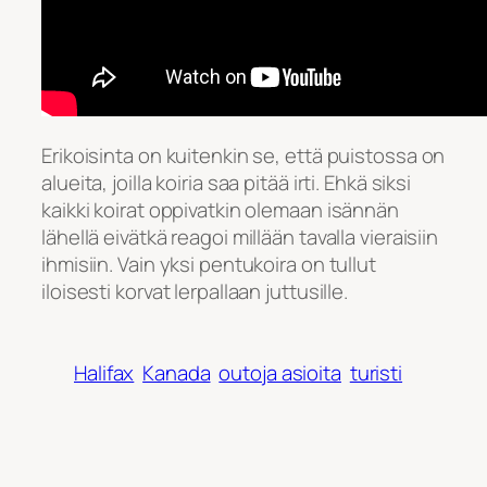
Erikoisinta on kuitenkin se, että puistossa on
alueita, joilla koiria saa pitää irti. Ehkä siksi
kaikki koirat oppivatkin olemaan isännän
lähellä eivätkä reagoi millään tavalla vieraisiin
ihmisiin. Vain yksi pentukoira on tullut
iloisesti korvat lerpallaan juttusille.
Halifax
Kanada
outoja asioita
turisti