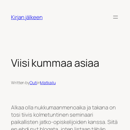
Siirry
sisältöön
Kirjan jälkeen
Viisi kummaa asiaa
Written by
Outi
in
Matkailu
Alkaa olla nukkumaanmenoaika ja takana on
tosi tiivis kolmetuntinen seminaari
paikallisten jatko-opiskelijoiden kanssa. Siitä
en ehdi nyt blogata, joten listaan tähän