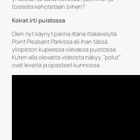
toisesta kehotetaan siihen?
Koirat irti puistossa
Olen nyt käynyt parina iltana iltakävelyllä
Point Pleasant Parkissa eli ihan tässä
yliopiston kupeessa olevassa puistossa.
Kuten alla olevasta videosta näkyy, ”polut”
ovat leveitä ja opasteet kunnossa.