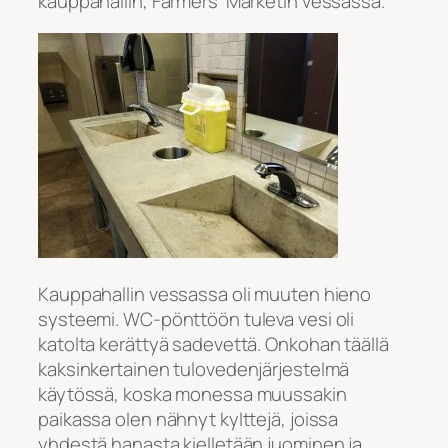
kauppahallin, Farmers’ Marketin vessassa.
Kauppahallin vessassa oli muuten hieno
systeemi. WC-pönttöön tuleva vesi oli
katolta kerättyä sadevettä. Onkohan täällä
kaksinkertainen tulovedenjärjestelmä
käytössä, koska monessa muussakin
paikassa olen nähnyt kylttejä, joissa
yhdestä hanasta kielletään juominen ja