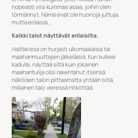
nopeasti viisi kummaa asiaa, joihin olen
törmännyt. Nämä eivät ole huonoja juttuja,
mutta erilaisia…
Kaikki talot näyttävät erilaisilta.
Halifaxissa on hurjasti ulkomaalaisia tai
maahanmuuttajien jälkeläisiä. Kun kulkee
kadulla, näyttää siltä kuin jokainen
maahantulija olisi rakentanut itsensä
näköisen talon piittaamatta yhtään siitä,
millainen talo vieressä nököttää.