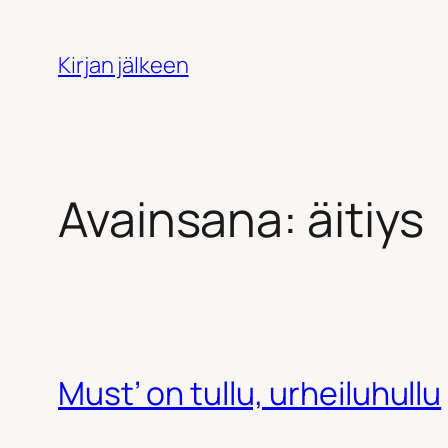
Siirry
sisältöön
Kirjan jälkeen
Avainsana:
äitiys
Must’ on tullu, urheiluhullu