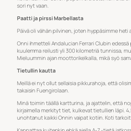
sori nyt vaan.
Paatti ja pirssi Marbellasta
Päivä oli vähän pilvinen, joten hyppäsimme heti 
Onni ihmetteli Andalucian Ferrari Clubin edessä
kuulemma reilusti yli 300 kilometriä tunnissa, m
Mieluummin ajan moottorikelkalla, mikä syö sam
Tietullin kautta
Meillä ei nyt ollut sellaisia pikkurahoja, että
takaisin Fuengirolaan.
Minä toimin täällä kartturina, ja ajattelin, ett
kirjaimella merkityt tiet, kulkevat tietullien läpi.
unohtanut kaikki Onnin vaipat kotiin. Koti tarkoi
Kannattaa kuitenkin ehkä ajella A-7 -tietä jatkossa