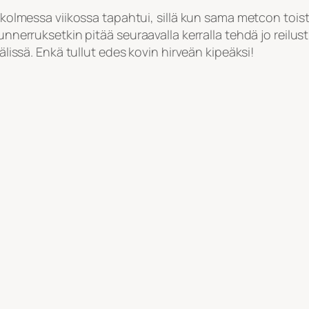
a kolmessa viikossa tapahtui, sillä kun sama metcon toist
unnerruksetkin pitää seuraavalla kerralla tehdä jo reilust
välissä. Enkä tullut edes kovin hirveän kipeäksi!