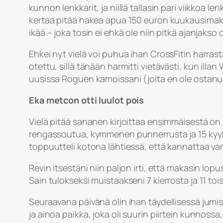
kunnon lenkkarit, ja niillä tallasin pari viikkoa l
kertaa pitää hakea apua 150 euron kuukausimaksu
ikää – joka tosin ei ehkä ole niin pitkä ajanjaks
Ehkei nyt vielä voi puhua ihan CrossFitin harrast
otettu, sillä tänään harmitti vietävästi, kun illan
uusissa Roguen kamoissani (joita en ole ostanu
Eka metcon otti luulot pois
Vielä pitää sananen kirjoittaa ensimmäisestä on r
rengassoutua, kymmenen punnerrusta ja 15 kyykky
toppuutteli kotona lähtiessä, että kannattaa var
Revin itsestäni niin paljon irti, että makasin l
Sain tulokseksi muistaakseni 7 kierrosta ja 11 to
Seuraavana päivänä olin ihan täydellisessä jumis
ja ainoa paikka, joka oli suurin piirtein kunnossa,