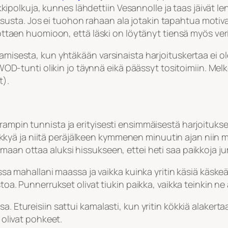
enkkipolkuja, kunnes lähdettiin Vesannolle ja taas jäivät l
sta. Jos ei tuohon rahaan ala jotakin tapahtua motivaat
o ottaen huomioon, että läski on löytänyt tiensä myös ver
amisesta, kun yhtäkään varsinaista harjoituskertaa ei ole
 WOD-tunti olikin jo täynnä eikä päässyt tositoimiin. Melke
t).
ampin tunnista ja erityisesti ensimmäisestä harjoituksest
ä ja niitä peräjälkeen kymmenen minuutin ajan niin mont
maan ottaa aluksi hissukseen, ettei heti saa paikkoja ju
opussa mahallani maassa ja vaikka kuinka yritin käsiä k
istoa. Punnerrukset olivat tiukin paikka, vaikka teinkin 
sa. Etureisiin sattui kamalasti, kun yritin kökkiä alaker
 olivat pohkeet.