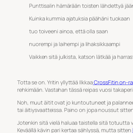
Punttisalin hämärään toisten lähdettyä jää
Kuinka kummia ajatuksia päähäni tuokaan
tuo toiveeni ainoa, että olla saan
nuorempi ja laihempi ja lihaksikkaampi
Vaikken sitä julkista, katson lätkää ja harra
Totta se on. Yritin yllyttää Ilkkaa
CrossFitin on-ra
rehkimään. Vastahan tässä reipas vuosi takaper
Noh, muut äitit ovat jo kuntoutuneet ja palanne
tai äitiysvaatteissa. Paino on jopa noussut sitt
Jotenkin sitä vielä haluaa taistella sitä totuutta 
Keväällä kävin pari kertaa sählyssä, mutta sitten