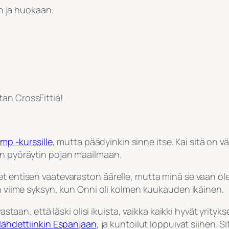
n ja huokaan.
stan CrossFittiä!
mp -kurssille
, mutta päädyinkin sinne itse. Kai sitä on vä
in pyöräytin pojan maailmaan.
et entisen vaatevaraston äärelle, mutta minä se vaan ol
en viime syksyn, kun Onni oli kolmen kuukauden ikäinen.
vastaan, että läski olisi ikuista, vaikka kaikki hyvät yri
lähdettiinkin Espanjaan
, ja kuntoilut loppuivat siihen. S