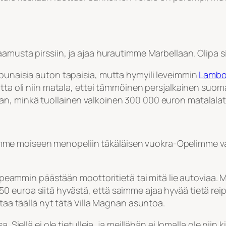
aamusta pirssiin, ja ajaa hurautimme Marbellaan. Olipa s
 punaisia auton tapaisia, mutta hymyili leveimmin
Lambor
utta oli niin matala, ettei tämmöinen persjalkainen suoma
an, minkä tuollainen valkoinen 300 000 euron matalalat
 olisimme moiseen menopeliin täkäläisen vuokra-Opelimme
ä nopeammin päästään moottoritietä tai mitä lie autoviaa
 4,50 euroa siitä hyvästä, että saimme ajaa hyvää tietä rei
ttaa täällä nyt tätä Villa Magnan asuntoa.
. Siellä ei ole tietulleja, ja meillähän ei lomalla ole niin