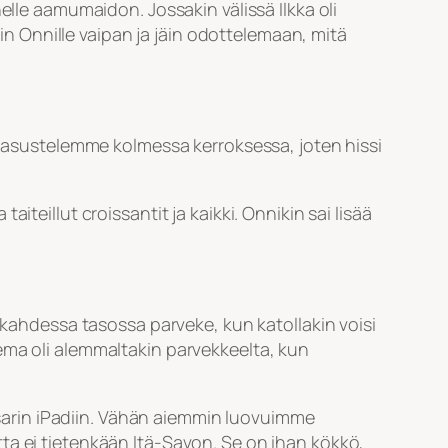
elle aamumaidon. Jossakin välissä Ilkka oli
oin Onnille vaipan ja jäin odottelemaan, mitä
ta asustelemme kolmessa kerroksessa, joten hissi
taiteillut croissantit ja kaikki. Onnikin sai lisää
a kahdessa tasossa parveke, kun katollakin voisi
ema oli alemmaltakin parvekkeelta, kun
Hesarin iPadiin. Vähän aiemmin luovuimme
ta ei tietenkään Itä-Savon. Se on ihan kökkö,