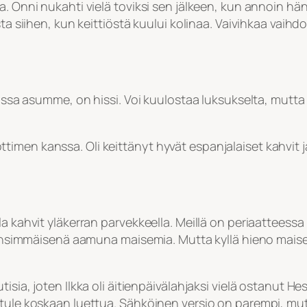
. Onni nukahti vielä toviksi sen jälkeen, kun annoin hän
ta siihen, kun keittiöstä kuului kolinaa. Vaivihkaa vaihd
 jossa asumme, on hissi. Voi kuulostaa luksukselta, mut
jottimen kanssa. Oli keittänyt hyvät espanjalaiset kahvit ja 
la kahvit yläkerran parvekkeella. Meillä on periaatteess
sa ensimmäisenä aamuna maisemia. Mutta kyllä hieno mais
isia, joten Ilkka oli äitienpäivälahjaksi vielä ostanut 
 tule koskaan luettua. Sähköinen versio on parempi, mut