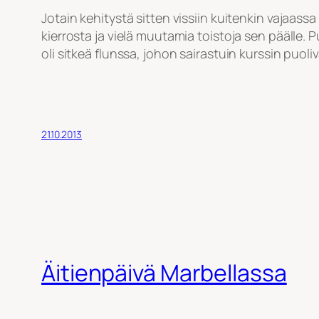
Jotain kehitystä sitten vissiin kuitenkin vajaass
kierrosta ja vielä muutamia toistoja sen päälle. P
oli sitkeä flunssa, johon sairastuin kurssin puoli
21.10.2013
Äitienpäivä Marbellassa