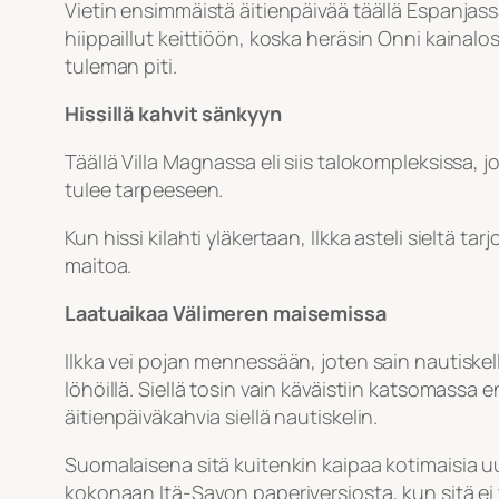
Vietin ensimmäistä äitienpäivää täällä Espanjassa
hiippaillut keittiöön, koska heräsin Onni kainalos
tuleman piti.
Hissillä kahvit sänkyyn
Täällä Villa Magnassa eli siis talokompleksissa,
tulee tarpeeseen.
Kun hissi kilahti yläkertaan, Ilkka asteli sieltä tar
maitoa.
Laatuaikaa Välimeren maisemissa
Ilkka vei pojan mennessään, joten sain nautiskel
löhöillä. Siellä tosin vain käväistiin katsomas
äitienpäiväkahvia siellä nautiskelin.
Suomalaisena sitä kuitenkin kaipaa kotimaisia uut
kokonaan Itä-Savon paperiversiosta, kun sitä ei