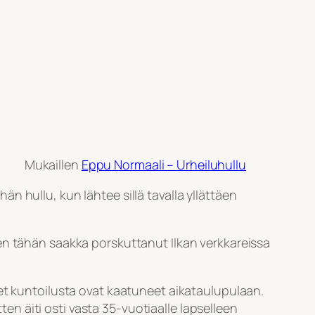
Mukaillen
Eppu Normaali – Urheiluhullu
hän hullu, kun lähtee sillä tavalla yllättäen
en tähän saakka porskuttanut Ilkan verkkareissa
tykset kuntoilusta ovat kaatuneet aikataulupulaan.
itten äiti osti vasta 35-vuotiaalle lapselleen