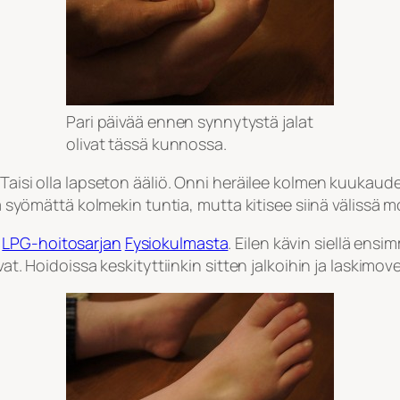
Pari päivää ennen synnytystä jalat
olivat tässä kunnossa.
 Taisi olla lapseton ääliö. Onni heräilee kolmen kuukaud
lla syömättä kolmekin tuntia, mutta kitisee siinä välissä
i
LPG-hoitosarjan
Fysiokulmasta
. Eilen kävin siellä ens
ovat. Hoidoissa keskityttiinkin sitten jalkoihin ja laskim