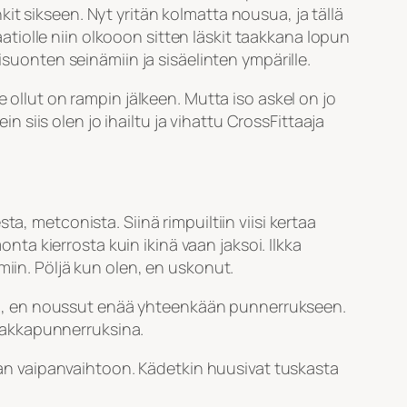
enkit sikseen. Nyt yritän kolmatta nousua, ja tällä
iolle niin olkooon sitten läskit taakkana lopun
isuonten seinämiin ja sisäelinten ympärille.
 ollut on rampin jälkeen. Mutta iso askel on jo
in siis olen jo ihailtu ja vihattu CrossFittaaja
a, metconista. Siinä rimpuiltiin viisi kertaa
a kierrosta kuin ikinä vaan jaksoi. Ilkka
miin. Pöljä kun olen, en uskonut.
äskeä, en noussut enää yhteenkään punnerrukseen.
ne akkapunnerruksina.
taan vaipanvaihtoon. Kädetkin huusivat tuskasta