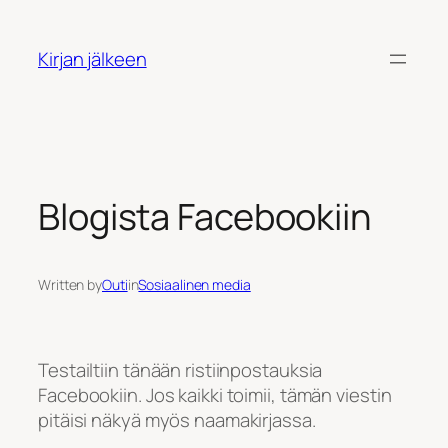
Siirry
sisältöön
Kirjan jälkeen
Blogista Facebookiin
Written by
Outi
in
Sosiaalinen media
Testailtiin tänään ristiinpostauksia
Facebookiin. Jos kaikki toimii, tämän viestin
pitäisi näkyä myös naamakirjassa.